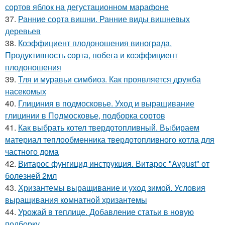
сортов яблок на дегустационном марафоне
37.
Ранние сорта вишни. Ранние виды вишневых
деревьев
38.
Коэффициент плодоношения винограда.
Продуктивность сорта, побега и коэффициент
плодоношения
39.
Тля и муравьи симбиоз. Как проявляется дружба
насекомых
40.
Глициния в подмосковье. Уход и выращивание
глицинии в Подмосковье, подборка сортов
41.
Как выбрать котел твердотопливный. Выбираем
материал теплообменника твердотопливного котла для
частного дома
42.
Витарос фунгицид инструкция. Витарос "Avgust" от
болезней 2мл
43.
Хризантемы выращивание и уход зимой. Условия
выращивания комнатной хризантемы
44.
Урожай в теплице. Добавление статьи в новую
подборку