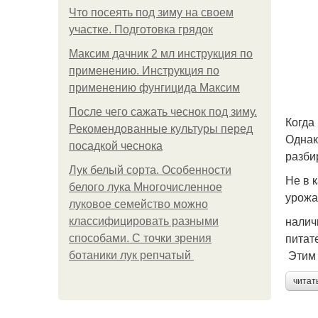
Что посеять под зиму на своем
участке. Подготовка грядок
Максим дачник 2 мл инструкция по
применению. Инструкция по
применению фунгицида Максим
После чего сажать чеснок под зиму.
Когда
Рекомендованные культуры перед
Однак
посадкой чеснока
разби
Лук белый сорта. Особенности
Не в 
белого лука Многочисленное
урожа
луковое семейство можно
налич
классифицировать разными
питат
способами. С точки зрения
Этим 
ботаники лук репчатый
читат