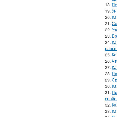
18.
Пе
19.
Ун
20.
Ка
21.
Со
22.
Ух
23.
Бр
24.
Ка
раньш
25.
Ка
26.
Чт
27.
Ка
28.
Цв
29.
Ср
30.
Ка
31.
Пр
свойс
32.
Ка
33.
Ка