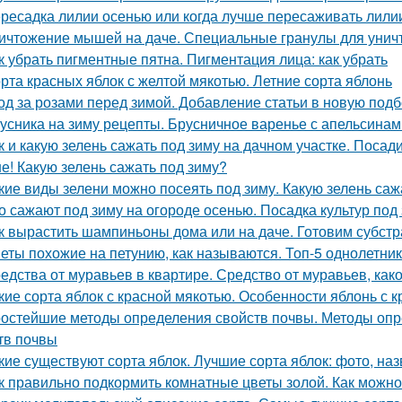
ресадка лилии осенью или когда лучше пересаживать лили
ичтожение мышей на даче. Специальные гранулы для унич
к убрать пигментные пятна. Пигментация лица: как убрать
рта красных яблок с желтой мякотью. Летние сорта яблонь
од за розами перед зимой. Добавление статьи в новую подб
усника на зиму рецепты. Брусничное варенье с апельсинам
к и какую зелень сажать под зиму на дачном участке. Посад
е! Какую зелень сажать под зиму?
кие виды зелени можно посеять под зиму. Какую зелень саж
о сажают под зиму на огороде осенью. Посадка культур под
к вырастить шампиньоны дома или на даче. Готовим субстр
еты похожие на петунию, как называются. Топ-5 однолетни
едства от муравьев в квартире. Средство от муравьев, ка
кие сорта яблок с красной мякотью. Особенности яблонь с
остейшие методы определения свойств почвы. Методы опр
тв почвы
кие существуют сорта яблок. Лучшие сорта яблок: фото, наз
к правильно подкормить комнатные цветы золой. Как можно