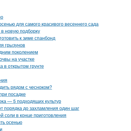
но
 осенью для самого красивого весеннего сада
 в новую подборку
готовить к зиме спанбонд
ля грызунов
одним поколением
очвы на участке
а в открытом грунте
ния
адить рядом с чесноком?
при посадке
ока — 5 подходящих культур
от порядка до захламления один шаг
ей соли в конце приготовления
ить осенью
и