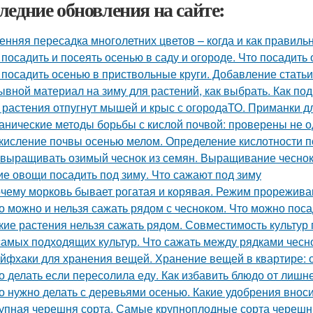
ледние обновления на сайте:
енняя пересадка многолетних цветов – когда и как правиль
 посадить и посеять осенью в саду и огороде. Что посадить
 посадить осенью в приствольные круги. Добавление статьи
ывной материал на зиму для растений, как выбрать. Как под
 растения отпугнут мышей и крыс с огородаТО. Приманки д
анические методы борьбы с кислой почвой: проверены не 
кисление почвы осенью мелом. Определение кислотности п
 выращивать озимый чеснок из семян. Выращивание чеснок
ие овощи посадить под зиму. Что сажают под зиму
чему морковь бывает рогатая и корявая. Режим прорежива
о можно и нельзя сажать рядом с чесноком. Что можно пос
кие растения нельзя сажать рядом. Совместимость культур 
самых подходящих культур. Что сажать между рядками чесн
йфхаки для хранения вещей. Хранение вещей в квартире: 
о делать если пересолила еду. Как избавить блюдо от лишн
о нужно делать с деревьями осенью. Какие удобрения внос
упная черешня сорта. Самые крупноплодные сорта черешн