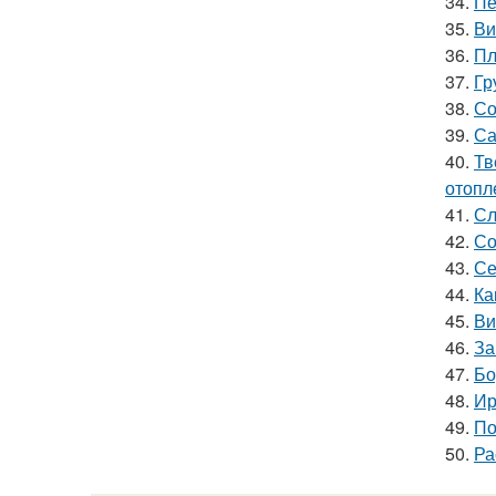
34.
Пе
35.
Ви
36.
Пл
37.
Гр
38.
Со
39.
Са
40.
Тв
отопл
41.
Сл
42.
Со
43.
Се
44.
Ка
45.
Ви
46.
За
47.
Бо
48.
Ир
49.
По
50.
Ра