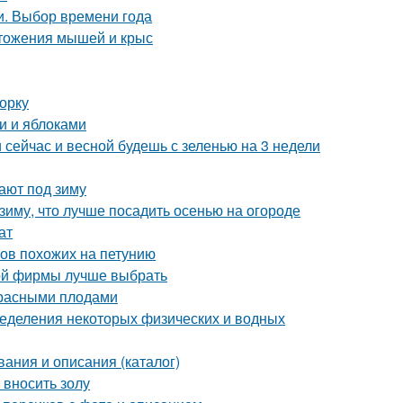
и. Выбор времени года
тожения мышей и крыс
орку
и и яблоками
и сейчас и весной будешь с зеленью на 3 недели
ают под зиму
 зиму, что лучше посадить осенью на огороде
ат
ков похожих на петунию
кой фирмы лучше выбрать
 красными плодами
еделения некоторых физических и водных
вания и описания (каталог)
 вносить золу