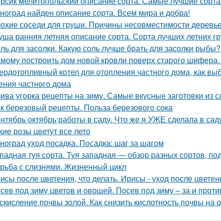
рсик мелитопольский описание сорта. Самые лучшие сорта
ноград найден описание сорта. Всем мира и добра!
охие соседи для груши. Причины несовместимости деревь
уша ранняя летняя описание сорта. Сорта лучших летних 
ль для засолки. Какую соль лучше брать для засолки рыбы?
мому построить дом новой кровли поверх старого шифера
ердотопливный котел для отопления частного дома, как вы
ения частного дома
ива угорка рецепты на зиму. Самые вкусные заготовки из с
к березовый рецепты. Польза березового сока
нтябрь октябрь работы в саду. Что же я УЖЕ сделала в сад
кие розы цветут все лето
ноград уход посадка. Посадка: шаг за шагом
падная туя сорта. Туя западная — обзор разных сортов, под
рьба с слизнями. Жизненный цикл
исы после цветения, что делать. Ирисы - уход после цветен
сев под зиму цветов и овощей. Посев под зиму – за и проти
скисление почвы золой. Как снизить кислотность почвы на 