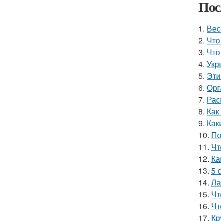
Пос
1.
Вес
2.
Что
3.
Что
4.
Укр
5.
Эти
6.
Орг
7.
Рас
8.
Как
9.
Как
10.
По
11.
Чт
12.
Ка
13.
5 
14.
Ла
15.
Чт
16.
Чт
17.
Кр