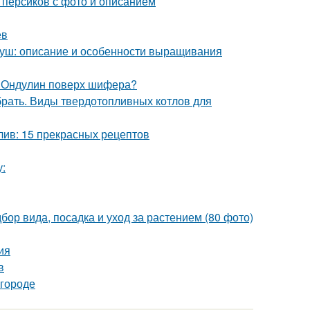
 персиков с фото и описанием
ев
груш: описание и особенности выращивания
. Ондулин поверх шифера?
брать. Виды твердотопливных котлов для
лив: 15 прекрасных рецептов
у:
бор вида, посадка и уход за растением (80 фото)
ия
в
огороде