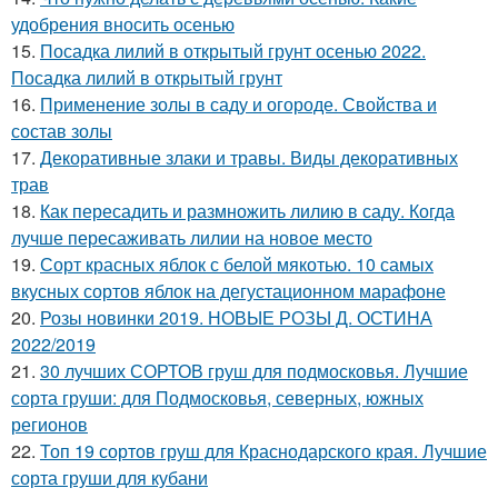
удобрения вносить осенью
15.
Посадка лилий в открытый грунт осенью 2022.
Посадка лилий в открытый грунт
16.
Применение золы в саду и огороде. Свойства и
состав золы
17.
Декоративные злаки и травы. Виды декоративных
трав
18.
Как пересадить и размножить лилию в саду. Когда
лучше пересаживать лилии на новое место
19.
Сорт красных яблок с белой мякотью. 10 самых
вкусных сортов яблок на дегустационном марафоне
20.
Розы новинки 2019. НОВЫЕ РОЗЫ Д. ОСТИНА
2022/2019
21.
30 лучших СОРТОВ груш для подмосковья. Лучшие
сорта груши: для Подмосковья, северных, южных
регионов
22.
Топ 19 сортов груш для Краснодарского края. Лучшие
сорта груши для кубани