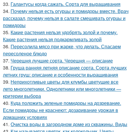
33.
Галантусы когда сажать. Сорта для выращивания
34.
Почему нельзя есть огурцы и помидоры вместе. Врач
рассказал, почему нельзя в салате смешивать огурцы и
помидоры
35.
Какие растения нельзя удобрять золой и почему.
Какие растения нельзя подкармливать золой
36.
Пересолила мясо при жарке, что делать. Спасаем
пересоленое блюдо
37.
Черешня лучшие сорта. Черешня — описание
38.
Груша ранняя летняя описание сорта. Сорта лучших
летних груш: описание и особенности выращивания
39.
Неприхотливые цветы для клумбы цветущие все
лето многолетники. Однолетники или многолетники —
критерии выбора
40.
Куда положить зеленые помидоры на дозревание.
Если помидоры не краснеют: дозаривание урожая в
домашних условиях
41.
Очистка воды в загородном доме из скважины. Виды
42.
Как называется цветок, как колокольчик. Цветы,