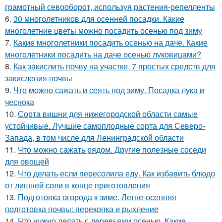
грамотный севооборот, используя растения-репелленты
6.
30 многолетников для осенней посадки. Какие
многолетние цветы можно посадить осенью под зиму
7.
Какие многолетники посадить осенью на даче. Какие
многолетники посадить на даче осенью луковицами?
8.
Как закислить почву на участке. 7 простых средств для
закисления почвы
9.
Что можно сажать и сеять под зиму. Посадка лука и
чеснока
10.
Сорта вишни для нижегородской области самые
устойчивые. Лучшие самоплодные сорта для Северо-
Запада, в том числе для Ленинградской области
11.
Что можно сажать рядом. Другие полезные соседи
для овощей
12.
Что делать если пересолила еду. Как избавить блюдо
от лишней соли в конце приготовления
13.
Подготовка огорода к зиме. Летне-осенняя
подготовка почвы: перекопка и рыхление
14.
Что нужно делать с деревьями осенью. Какие