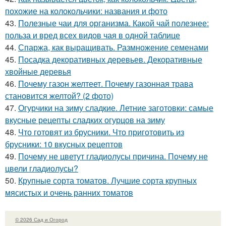
похожие на колокольчики: названия и фото
43.
Полезные чаи для организма. Какой чай полезнее:
польза и вред всех видов чая в одной таблице
44.
Спаржа, как выращивать. Размножение семенами
45.
Посадка декоративных деревьев. Декоративные
хвойные деревья
46.
Почему газон желтеет. Почему газонная трава
становится желтой? (2 фото)
47.
Огурчики на зиму сладкие. Летние заготовки: самые
вкусные рецепты сладких огурцов на зиму
48.
Что готовят из брусники. Что приготовить из
брусники: 10 вкусных рецептов
49.
Почему не цветут гладиолусы причина. Почему не
цвели гладиолусы?
50.
Крупные сорта томатов. Лучшие сорта крупных
мясистых и очень ранних томатов
© 2026 Сад и Огород