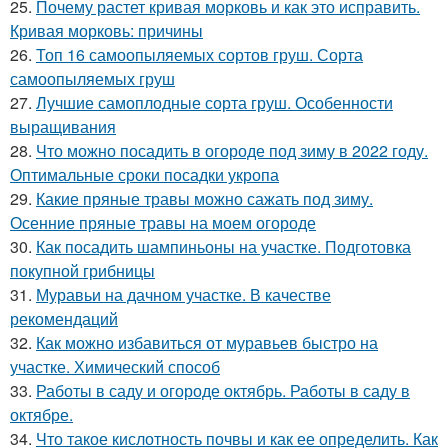
25.
Почему растет кривая морковь и как это исправить.
Кривая морковь: причины
26.
Топ 16 самоопыляемых сортов груш. Сорта
самоопыляемых груш
27.
Лучшие самоплодные сорта груш. Особенности
выращивания
28.
Что можно посадить в огороде под зиму в 2022 году.
Оптимальные сроки посадки укропа
29.
Какие пряные травы можно сажать под зиму.
Осенние пряные травы на моем огороде
30.
Как посадить шампиньоны на участке. Подготовка
покупной грибницы
31.
Муравьи на дачном участке. В качестве
рекомендаций
32.
Как можно избавиться от муравьев быстро на
участке. Химический способ
33.
Работы в саду и огороде октябрь. Работы в саду в
октябре.
34.
Что такое кислотность почвы и как ее определить. Как