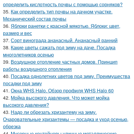
определить кислотность почвы с помощью сорняков?
35.
Как определить тип почвы на дачном участке.
Механический состав почвы
36.
Яблоки ранетки с красной мякотью. Яблоки: цвет,
размер и вес
37.
Сорт винограда ананасный. Ананасный ранний
38.
Какие цветы сажать под зиму на даче. Посадка
многолетников осенью
39.
Воздушное отопление частных домов. Принцип
работы воздушного отопления
40.
Посадка однолетних цветов под зиму. Преимущества
посадки под зиму
41.
Окна WHS Halo. Обзор профиля WHS Halo 60
42.
Мойка высокого давления. Что может мойка
высокого давления?
43.
Надо ли обрезать хризантему на зиму.
Очаровательные хризантемы — посадка и уход осенью,
обрезка
44.
Мусорные контейнеры уличные металлические