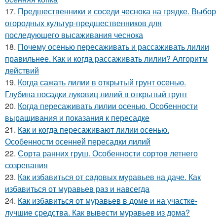
17.
Предшественники и соседи чеснока на грядке. Выбор
огородных культур-предшественников для
последующего высаживания чеснока
18.
Почему осенью пересаживать и рассаживать лилии
правильнее. Как и когда рассаживать лилии? Алгоритм
действий
19.
Когда сажать лилии в открытый грунт осенью.
Глубина посадки луковиц лилий в открытый грунт
20.
Когда пересаживать лилии осенью. Особенности
выращивания и показания к пересадке
21.
Как и когда пересаживают лилии осенью.
Особенности осенней пересадки лилий
22.
Сорта ранних груш. Особенности сортов летнего
созревания
23.
Как избавиться от садовых муравьев на даче. Как
избавиться от муравьев раз и навсегда
24.
Как избавиться от муравьев в доме и на участке-
лучшие средства. Как вывести муравьев из дома?