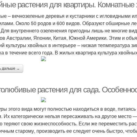
йные растения для квартиры. Комнатные
ые – вечнозеленые деревья и кустарники с игловидными 
илами. Около 50 родов и 600 видов. Образуют обширные ле
 Для внутреннего озеленения пригодны лишь не многие ви
ов Австралии, Японии, Китая, Южной Америки. Этим и объ
ий культуры хвойных в интерьере – низкая тепмпература зим
ха в течение всего года. В жилых квартира культура хвойных
ь дальше →
голюбивые растения для сада. Особенно
уры этого вида могут полностью находиться в воде, питая
я. Их категорически нельзя пересаживать на другое место 
о теряют свою жизнеспособность. Если же переместить рас
ичным старому, производить ее следует очень быстро, чтобы