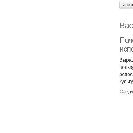
читат
Вас
Поле
исп
Выращ
польз
репел
культу
Следу