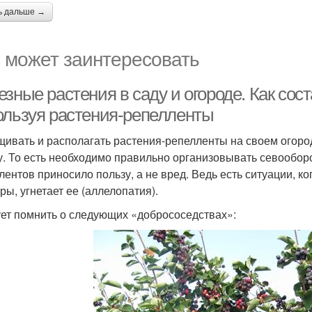
ь дальше →
 может заинтересовать
зные растения в саду и огороде. Как сос
ользуя растения-репелленты
ивать и располагать растения-репелленты на своем огоро
у. То есть необходимо правильно организовывать севооборот
лентов приносило пользу, а не вред. Ведь есть ситуации, к
ры, угнетает ее (аллелопатия).
ет помнить о следующих «добрососедствах»: