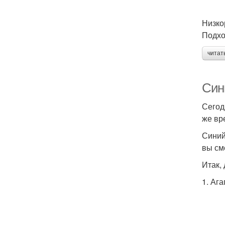
Низко
Подхо
читат
Син
Сегод
же вр
Синий
вы см
Итак,
1. Аг