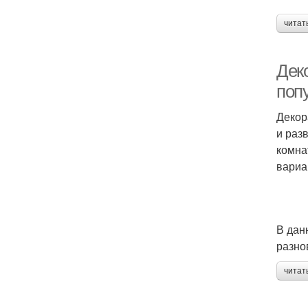
читат
Дек
поп
Декор
и раз
комна
вариа
В дан
разно
читат