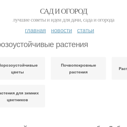
САД И ОГОРОД
лучшие советы и идеи для дачи, сада и огорода
главная
новости
статьи
озоустойчивые растения
орозоустойчивые
Почвопокровные
Рас
цветы
растения
астения для зимних
цветников