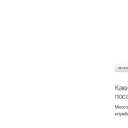
читат
Как
пос
Много
клумб