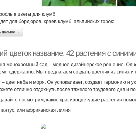
рослые цветы для клумб
дят для бордюров, краев клумб, альпийских горок:
ь дальше →
ий цветок название. 42 растения с синим
ня монохромный сад – модное дизайнерское решение. Одн
емя сдержанно. Мы предлагаем создать цветник из синих и 
 – цвет неба и моря. Он успокаивает, создает гармонию и у
ожете отлично отдохнуть после тяжелого трудового дня и по
 давайте посмотрим, какие красивоцветущие растения помог
апантус, или африканская лилия