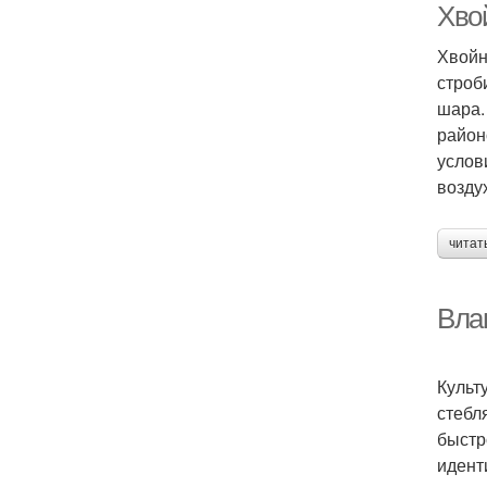
Хво
Хвойн
строб
шара.
район
услов
возду
читат
Вла
Культ
стебл
быстр
идент