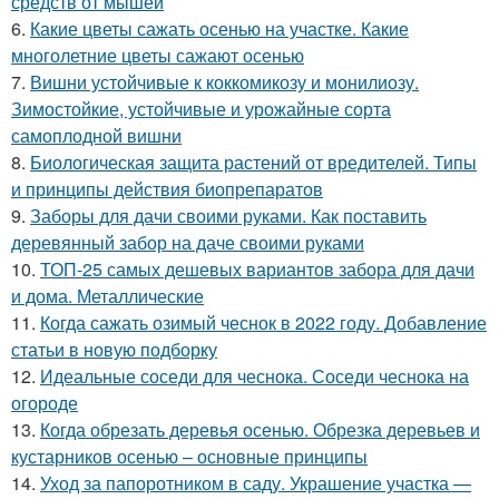
средств от мышей
6.
Какие цветы сажать осенью на участке. Какие
многолетние цветы сажают осенью
7.
Вишни устойчивые к коккомикозу и монилиозу.
Зимостойкие, устойчивые и урожайные сорта
самоплодной вишни
8.
Биологическая защита растений от вредителей. Типы
и принципы действия биопрепаратов
9.
Заборы для дачи своими руками. Как поставить
деревянный забор на даче своими руками
10.
ТОП-25 самых дешевых вариантов забора для дачи
и дома. Металлические
11.
Когда сажать озимый чеснок в 2022 году. Добавление
статьи в новую подборку
12.
Идеальные соседи для чеснока. Соседи чеснока на
огороде
13.
Когда обрезать деревья осенью. Обрезка деревьев и
кустарников осенью – основные принципы
14.
Уход за папоротником в саду. Украшение участка —