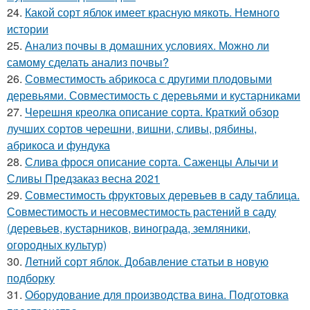
24.
Какой сорт яблок имеет красную мякоть. Немного
истории
25.
Анализ почвы в домашних условиях. Можно ли
самому сделать анализ почвы?
26.
Совместимость абрикоса с другими плодовыми
деревьями. Совместимость с деревьями и кустарниками
27.
Черешня креолка описание сорта. Краткий обзор
лучших сортов черешни, вишни, сливы, рябины,
абрикоса и фундука
28.
Слива фрося описание сорта. Саженцы Алычи и
Сливы Предзаказ весна 2021
29.
Совместимость фруктовых деревьев в саду таблица.
Совместимость и несовместимость растений в саду
(деревьев, кустарников, винограда, земляники,
огородных культур)
30.
Летний сорт яблок. Добавление статьи в новую
подборку
31.
Оборудование для производства вина. Подготовка