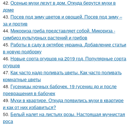
42.
Осенью мухи лезут в дом. Откуда берутся мухи в
доме
43.
Посев под зиму цветов и овощей. Посев под зиму –
за и против
44.
Микориза гриба представляет собой. Микориза -
симбиоз культурных растений и грибов
45.
Работы в саду в октябре украина. Добавление статьи
в новую подборку
46.
Новые сорта огурцов на 2019 год. Популярные сорта
огурцов
47.
Как часто надо поливать цветы. Как часто поливать
комнатные цветы
48.
Гусеницы ночных бабочек. 19 гусениц до и после
превращения в бабочек
49.
Мухи в квартире. Откуда появились мухи в квартире
и как от них избавиться?
50.
Белый налет на листьях розы. Настоящая мучнистая
роса