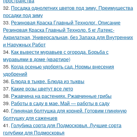
пространства
32.
Посадка однолетних цветов под зиму. Преимущества
посадки под зиму
33.
Резиновая Краска Главный Технолог. Описание
Резиновая Краска Главный Техноло. 5 кг Латекс-
Акрилатная, Универсальная, без Запаха для Внутренних
и Наружных Работ
34.
Как вывести муравьев с огорода. Борьба с
муравьями в доме (квартире)
35.
Когда осенью удобрять сад. Нормы внесения
удобрений
36.
Блюда в тыкве. Блюда из тыквы
37.
Какие розы цветут все лето
38.
Ржавчина на растениях. Ржавчинные грибы
39.
Работы в саду в мае. Май — работы в саду
40.
Глиняная болтушка для корней. Готовим глиняную
болтушку для саженцев
41.
Голубика сорта для Подмосковья. Лучшие сорта
голубики для Подмосковья