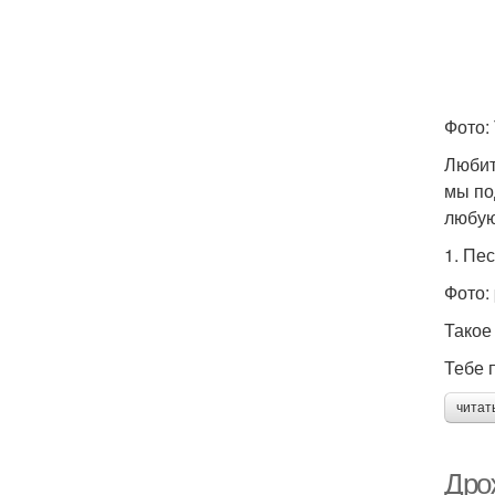
Фото:
Любит
мы по
любую
1. Пе
Фото: 
Такое 
Тебе п
читат
Дрож