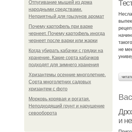
Тест
Отпугивание мышей из дома
народными средствами.
Несла
Неприятный для грызунов аромат
выпек
Почему картофель при варке
рецеп
чернеет. Почему картофель иногда
начинк
чернеет после варки или жарки
таког
не ме
Когда убирать кабачки с грядки на
униве
хранение. Какие сорта кабачков
подходят для зимнего хранения
Хризантемы осенние многолетние.
читат
Сорта многолетних садовых
хризантем с фото
Вас
Морковь корявая и рогатая.
Неподходящий грунт и нарушение
Дрож
севооборота
и не
Приго