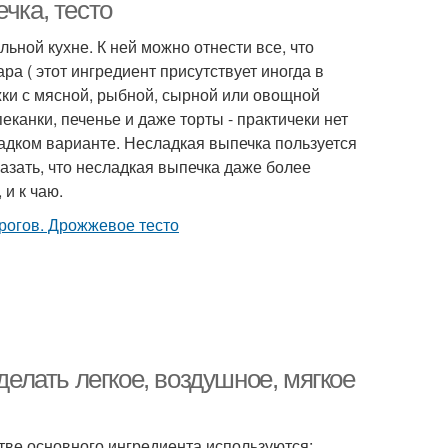
чка, тесто
ной кухне. К ней можно отнести все, что
ра ( этот ингредиент присутствует иногда в
ки с мясной, рыбной, сырной или овощной
пеканки, печенье и даже торты - практичеки нет
ладком варианте. Несладкая выпечка пользуется
казать, что несладкая выпечка даже более
 и к чаю.
делать легкое, воздушное, мягкое
стве основного ингредиента используются: