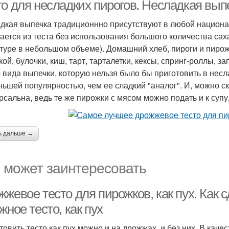
о для несладких пирогов. Несладкая выпе
дкая выпечка традиционнно присутствуют в любой националь
ается из теста без использования большого количества саха
туре в небольшом объеме). Домашний хлеб, пироги и пирож
ой, булочки, киш, тарт, тарталетки, кексы, спринг-роллы, за
о вида выпечки, которую нельзя было бы приготовить в нес
ньшей популярностью, чем ее сладкий "аналог". И, можно с
рсальна, ведь те же пирожки с мясом можно подать и к супу,
ь дальше →
 может заинтересовать
жевое тесто для пирожков, как пух. Как с
жное тесто, как пух
товить тесто как пух можно и на дрожжах, и без них. В каче