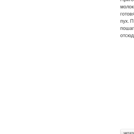
молок
готов
пух. 
пошаг
отсюд
читат