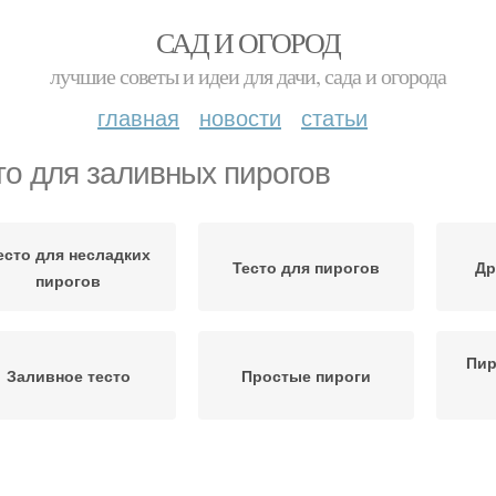
САД И ОГОРОД
лучшие советы и идеи для дачи, сада и огорода
главная
новости
статьи
то для заливных пирогов
есто для несладких
Тесто для пирогов
Др
пирогов
Пир
Заливное тесто
Простые пироги
Песочное тесто