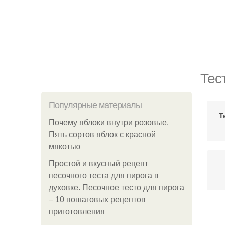
Тес
Популярные материалы
Т
Почему яблоки внутри розовые.
Пять сортов яблок с красной
мякотью
Простой и вкусный рецепт
песочного теста для пирога в
духовке. Песочное тесто для пирога
– 10 пошаговых рецептов
приготовления