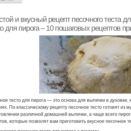
той и вкусный рецепт песочного теста дл
о для пирога – 10 пошаговых рецептов п
ное тесто для пирога — это основа для выпечки в духовке,
иях. По классическому рецепту песочное тесто готовят из му
товлении различной домашней выпечки, а чаще всего пирог
тов, которые позволят вам приготовить вкусное песочное те
ическое песочное тесто для пирога с ягодами