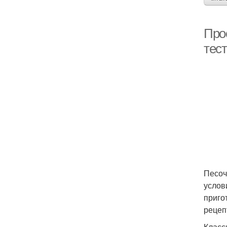
Прос
тест
Песоч
услов
приго
рецеп
Класс