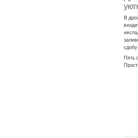
уют
В дро
входи
несла
залив
сдобу
Пять 
Прост