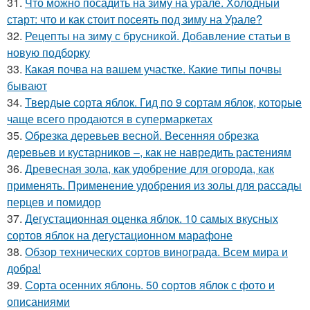
31.
Что можно посадить на зиму на урале. Холодный
старт: что и как стоит посеять под зиму на Урале?
32.
Рецепты на зиму с брусникой. Добавление статьи в
новую подборку
33.
Какая почва на вашем участке. Какие типы почвы
бывают
34.
Твердые сорта яблок. Гид по 9 сортам яблок, которые
чаще всего продаются в супермаркетах
35.
Обрезка деревьев весной. Весенняя обрезка
деревьев и кустарников –, как не навредить растениям
36.
Древесная зола, как удобрение для огорода, как
применять. Применение удобрения из золы для рассады
перцев и помидор
37.
Дегустационная оценка яблок. 10 самых вкусных
сортов яблок на дегустационном марафоне
38.
Обзор технических сортов винограда. Всем мира и
добра!
39.
Сорта осенних яблонь. 50 сортов яблок с фото и
описаниями