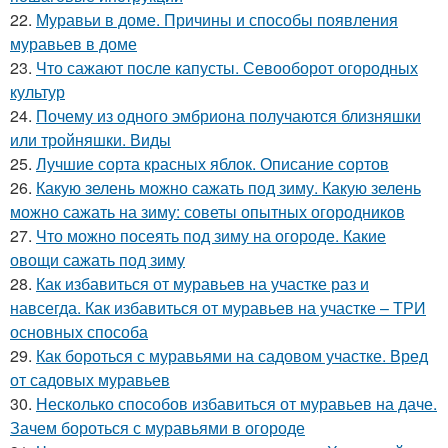
22.
Муравьи в доме. Причины и способы появления
муравьев в доме
23.
Что сажают после капусты. Севооборот огородных
культур
24.
Почему из одного эмбриона получаются близняшки
или тройняшки. Виды
25.
Лучшие сорта красных яблок. Описание сортов
26.
Какую зелень можно сажать под зиму. Какую зелень
можно сажать на зиму: советы опытных огородников
27.
Что можно посеять под зиму на огороде. Какие
овощи сажать под зиму
28.
Как избавиться от муравьев на участке раз и
навсегда. Как избавиться от муравьев на участке – ТРИ
основных способа
29.
Как бороться с муравьями на садовом участке. Вред
от садовых муравьев
30.
Несколько способов избавиться от муравьев на даче.
Зачем бороться с муравьями в огороде