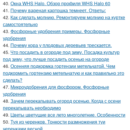
40.
Окна WHS Halo. Обзор профиля WHS Halo 60
41.
Почему вареная картошка темнеет. Ответы:
42.
Как сделать молнию. Ремонтируем молнию на куртке
самостоятельно
43.
Фосфорные удобрения примеры. Фосфорные
удобрения
44.
Почему кора у плодовых деревьев трескается.
45.
Что посадить в огороде под зиму. Посадка культур
под зиму, что лучше посадить осенью на огороде
46.
Осенняя подкормка гортензии метельчатой. Чем
подкормить гортензию метельчатую и как правильно это
сделать?
47.
Микроудобрения для фосфором. Фосфорные
удобрения
48.
Зачем перекапывать огород осенью. Когда с осени
перекапывать необходимо
49.
Цветы цветущие все лето многолетние. Особенности
50.
Туя из черенков. Тонкости размножения туи
черенками весной