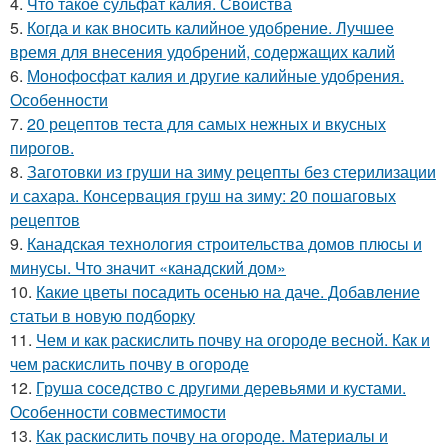
4.
Что такое сульфат калия. Свойства
5.
Когда и как вносить калийное удобрение. Лучшее
время для внесения удобрений, содержащих калий
6.
Монофосфат калия и другие калийные удобрения.
Особенности
7.
20 рецептов теста для самых нежных и вкусных
пирогов.
8.
Заготовки из груши на зиму рецепты без стерилизации
и сахара. Консервация груш на зиму: 20 пошаговых
рецептов
9.
Канадская технология строительства домов плюсы и
минусы. Что значит «канадский дом»
10.
Какие цветы посадить осенью на даче. Добавление
статьи в новую подборку
11.
Чем и как раскислить почву на огороде весной. Как и
чем раскислить почву в огороде
12.
Груша соседство с другими деревьями и кустами.
Особенности совместимости
13.
Как раскислить почву на огороде. Материалы и