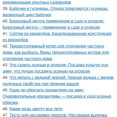
рекомендации опытных садоводов
39.
Бабочки и гусеницы. Откуда появляются гусеницы:
жизненный цикл бабочек
40.
Березовый деготь применение в саду и огороде.
Березовый деготь – применение в саду и огороде
41.
Септик из еврокубов. Канализационная конструкция
из еврокубов
42.
Твердотопливный котел для отопления частного
дома, как выбрать. Виды твердотопливных котлов для
отопления частного дома
43.
Что садить осенью в огороде. Посадка культур под
зиму, что лучше посадить осенью на огороде
44.
Что делать с редькой черной. Черная редька с медом,
полезные свойства при лечении кашля
45.
Надо ли обрезать хризантему на зиму.
Очаровательные хризантемы — посадка и уход осенью,
обрезка
46.
Какие розы цветут все лето
47.
Тесто для несладких пирогов. Несладкая выпечка,