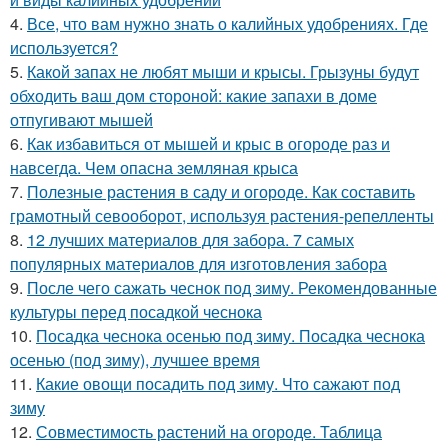
4.
Все, что вам нужно знать о калийных удобрениях. Где
используется?
5.
Какой запах не любят мыши и крысы. Грызуны будут
обходить ваш дом стороной: какие запахи в доме
отпугивают мышей
6.
Как избавиться от мышей и крыс в огороде раз и
навсегда. Чем опасна земляная крыса
7.
Полезные растения в саду и огороде. Как составить
грамотный севооборот, используя растения-репелленты
8.
12 лучших материалов для забора. 7 самых
популярных материалов для изготовления забора
9.
После чего сажать чеснок под зиму. Рекомендованные
культуры перед посадкой чеснока
10.
Посадка чеснока осенью под зиму. Посадка чеснока
осенью (под зиму), лучшее время
11.
Какие овощи посадить под зиму. Что сажают под
зиму
12.
Совместимость растений на огороде. Таблица