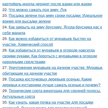
картофель иногда чернеет после варки или жарки
22.
Что можно сажать под зиму. Лук
23.
Посадка зелени под зиму сроки посадки. Идеальное
время для высадки зелени
24.
Как закрыть на зиму бруснику. Ягода-брусника нас к
себе манила
25.
Как можно избавиться от муравьев быстро на
участке. Химический способ
26.
Как избавиться от муравьев в огороде навсегда
своими руками. Как бороться с муравьями в огороде
народными средствами
27.
Уничтожение муравьев на дачном участке. Муравьи,
обитающие на дачном участке
28.
Посадка косточковых деревьев осенью. Какие
деревья и кустарники лучше сажать осенью и почему?
29.
Технические сорта винограда для средней полосы.
Актуальные сорта
30.
Как узнать, какая почва на участке для посадки
растений. Лучшая почва для посадки растений