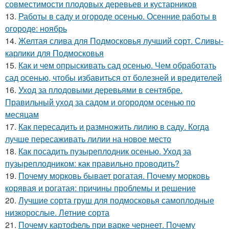
совместимости плодовых деревьев и кустарников
13.
Работы в саду и огороде осенью. Осенние работы в
огороде: ноябрь
14.
Желтая слива для Подмосковья лучший сорт. Сливы-
карлики для Подмосковья
15.
Как и чем опрыскивать сад осенью. Чем обработать
сад осенью, чтобы избавиться от болезней и вредителей
16.
Уход за плодовыми деревьями в сентябре.
Правильный уход за садом и огородом осенью по
месяцам
17.
Как пересадить и размножить лилию в саду. Когда
лучше пересаживать лилии на новое место
18.
Как посадить пузыреплодник осенью. Уход за
пузыреплодником: как правильно проводить?
19.
Почему морковь бывает рогатая. Почему морковь
корявая и рогатая: причины проблемы и решение
20.
Лучшие сорта груш для подмосковья самоплодные
низкорослые. Летние сорта
21.
Почему картофель при варке чернеет. Почему