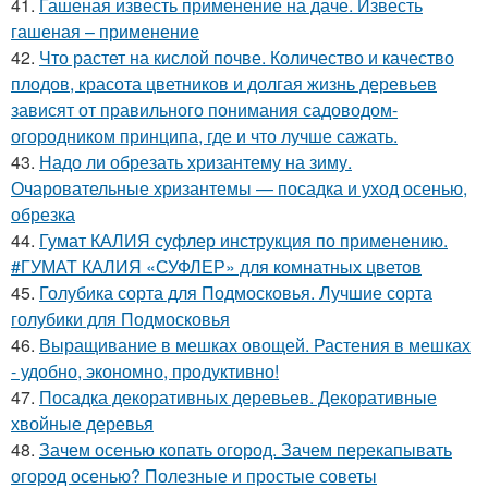
41.
Гашеная известь применение на даче. Известь
гашеная – применение
42.
Что растет на кислой почве. Количество и качество
плодов, красота цветников и долгая жизнь деревьев
зависят от правильного понимания садоводом-
огородником принципа, где и что лучше сажать.
43.
Надо ли обрезать хризантему на зиму.
Очаровательные хризантемы — посадка и уход осенью,
обрезка
44.
Гумат КАЛИЯ суфлер инструкция по применению.
#ГУМАТ КАЛИЯ «СУФЛЕР» для комнатных цветов
45.
Голубика сорта для Подмосковья. Лучшие сорта
голубики для Подмосковья
46.
Выращивание в мешках овощей. Растения в мешках
- удобно, экономно, продуктивно!
47.
Посадка декоративных деревьев. Декоративные
хвойные деревья
48.
Зачем осенью копать огород. Зачем перекапывать
огород осенью? Полезные и простые советы