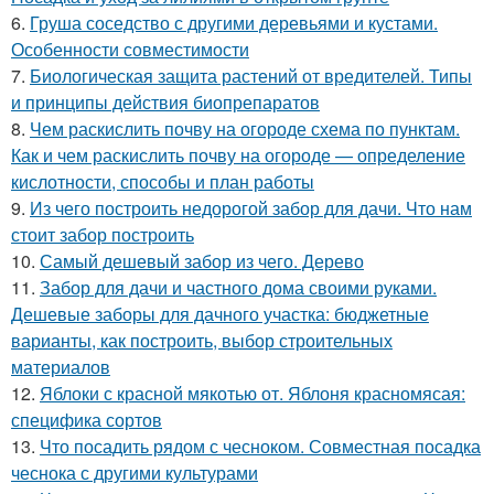
6.
Груша соседство с другими деревьями и кустами.
Особенности совместимости
7.
Биологическая защита растений от вредителей. Типы
и принципы действия биопрепаратов
8.
Чем раскислить почву на огороде схема по пунктам.
Как и чем раскислить почву на огороде — определение
кислотности, способы и план работы
9.
Из чего построить недорогой забор для дачи. Что нам
стоит забор построить
10.
Самый дешевый забор из чего. Дерево
11.
Забор для дачи и частного дома своими руками.
Дешевые заборы для дачного участка: бюджетные
варианты, как построить, выбор строительных
материалов
12.
Яблоки с красной мякотью от. Яблоня красномясая:
специфика сортов
13.
Что посадить рядом с чесноком. Совместная посадка
чеснока с другими культурами