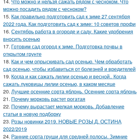
14.
Что можно и нельзя сажать рядом с чесноком. Что
можно посадить рядом с чесноком?
15.
Как правильно подготовить сад к зиме 27 сентября
2022 года. Как подготовить сад к зиме: 10 советов профи
16.
Сентябрь работа в огороде и саду. Какие удобрения
вносить осенью
17.
Готовим сад огород к зиме. Подготовка почвы в
открытом грунте
18.
Как и чем опрыскивать сад осенью. Чем обработать
сад осенью, чтобы избавиться от болезней и вредителей
19.
Когда и как сажать лилии осенью и весной.. Когда
сажать луковицы лилии осенью, в каком месяце
20.
Лучшие осенние сорта яблонь. Осенние сорта яблонь
21.
Почему морковь растет рогатая
22.
Почему вырастает мелкая морковь. Добавление
статьи в новую подборку
23.
Розы новинки 2019. НОВЫЕ РОЗЫ Д. ОСТИНА
2022/2019
24.
Ранние сорта груши для средней полосы. Зимние