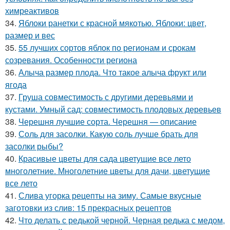
химреактивов
34.
Яблоки ранетки с красной мякотью. Яблоки: цвет,
размер и вес
35.
55 лучших сортов яблок по регионам и срокам
созревания. Особенности региона
36.
Алыча размер плода. Что такое алыча фрукт или
ягода
37.
Груша совместимость с другими деревьями и
кустами. Умный сад: совместимость плодовых деревьев
38.
Черешня лучшие сорта. Черешня — описание
39.
Соль для засолки. Какую соль лучше брать для
засолки рыбы?
40.
Красивые цветы для сада цветущие все лето
многолетние. Многолетние цветы для дачи, цветущие
все лето
41.
Слива угорка рецепты на зиму. Самые вкусные
заготовки из слив: 15 прекрасных рецептов
42.
Что делать с редькой черной. Черная редька с медом,