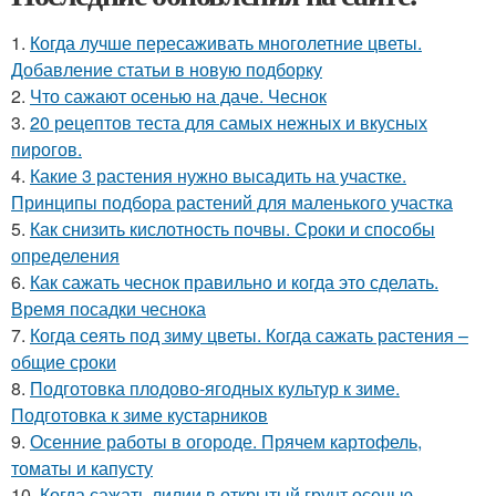
1.
Когда лучше пересаживать многолетние цветы.
Добавление статьи в новую подборку
2.
Что сажают осенью на даче. Чеснок
3.
20 рецептов теста для самых нежных и вкусных
пирогов.
4.
Какие 3 растения нужно высадить на участке.
Принципы подбора растений для маленького участка
5.
Как снизить кислотность почвы. Сроки и способы
определения
6.
Как сажать чеснок правильно и когда это сделать.
Время посадки чеснока
7.
Когда сеять под зиму цветы. Когда сажать растения –
общие сроки
8.
Подготовка плодово-ягодных культур к зиме.
Подготовка к зиме кустарников
9.
Осенние работы в огороде. Прячем картофель,
томаты и капусту
10.
Когда сажать лилии в открытый грунт осенью.