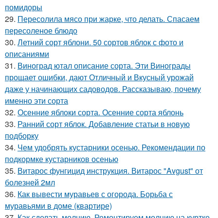
помидоры
29.
Пересолила мясо при жарке, что делать. Спасаем
пересоленое блюдо
30.
Летний сорт яблони. 50 сортов яблок с фото и
описаниями
31.
Виноград ютал описание сорта. Эти Винограды
прощает ошибки, дают Отличный и Вкусный урожай
даже у начинающих садоводов. Рассказываю, почему
именно эти сорта
32.
Осенние яблоки сорта. Осенние сорта яблонь
33.
Ранний сорт яблок. Добавление статьи в новую
подборку
34.
Чем удобрять кустарники осенью. Рекомендации по
подкормке кустарников осенью
35.
Витарос фунгицид инструкция. Витарос "Avgust" от
болезней 2мл
36.
Как вывести муравьев с огорода. Борьба с
муравьями в доме (квартире)
37.
Как сделать молнию. Ремонтируем молнию на куртке