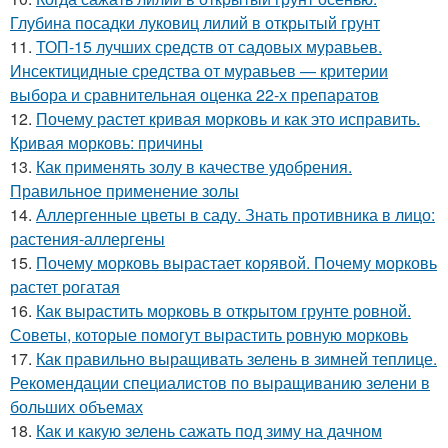
Глубина посадки луковиц лилий в открытый грунт
11.
ТОП-15 лучших средств от садовых муравьев.
Инсектицидные средства от муравьев — критерии
выбора и сравнительная оценка 22-х препаратов
12.
Почему растет кривая морковь и как это исправить.
Кривая морковь: причины
13.
Как применять золу в качестве удобрения.
Правильное применение золы
14.
Аллергенные цветы в саду. Знать противника в лицо:
растения-аллергены
15.
Почему морковь вырастает корявой. Почему морковь
растет рогатая
16.
Как вырастить морковь в открытом грунте ровной.
Советы, которые помогут вырастить ровную морковь
17.
Как правильно выращивать зелень в зимней теплице.
Рекомендации специалистов по выращиванию зелени в
больших объемах
18.
Как и какую зелень сажать под зиму на дачном