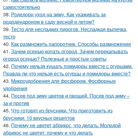
самостоятельно
38.
Родедорн уход на зиму. Как ухаживать за
рододендроном в саду весной и летом?
39.
Тесто для несладких пирогов. Несладкая выпечка,
тесто
40.
Как размножить папоротник. Способы размножения
41.
Зачем осенью копать огород. Зачем перекапывать
огород осенью? Полезные и простые советы
42.
Почему нельзя кушать помидоры вместе с огурцами.
Правда ли что нельзя есть огурцы и помидоры вместе?
43.
Микроудобрения для фосфором. Фосфорные
удобрения
44.
Посев под зиму цветов и овощей. Посев под зиму –
за и против
45.
Что готовят из брусники. Что приготовить из
брусники: 10 вкусных рецептов
46.
Почему не цветет абрикос, что делать. Молодой
абрикос не цветет: почему и что делать