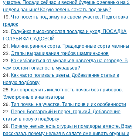
участке. Посади сейчас и весной будешь с зеленью на 3
недели раньше! Какую зелень сажать под зиму?
19.
Что посеять под зиму на своем участке. Подготовка
грядок
20.
Голубика высокорослая посадка и уход. ПОСАДКА
ГОЛУБИКИ САДОВОЙ
21.
Малина ранняя сорта. Традиционные сорта малины
22.
Этапы выращивания грибов шампиньонов
23.
Как избавиться от муравьев навсегда на огороде. В
чем состоит опасность муравьев?
24.
Как часто поливать цветы. Добавление статьи в
новую подборку
25.
Как определить кислотность почвы без приборов.
Электронные анализаторы
26.
Тип почвы на участке. Типы почв и их особенности
27.
Перец Болгарский и перец горький. Добавление
статьи в новую подборку
28.
Почему нельзя есть огурцы и помидоры вместе. Врач
рассказал, почему нельзя в салате смешивать огурцы и