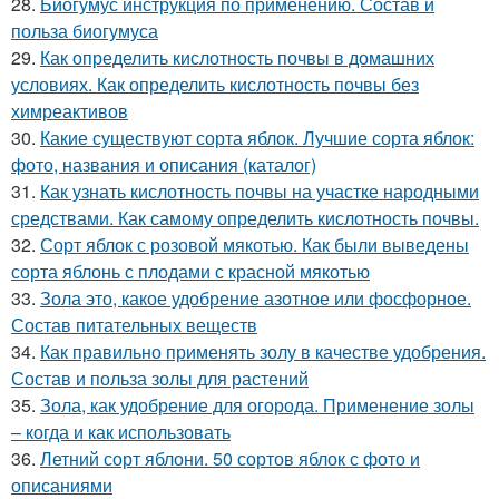
28.
Биогумус инструкция по применению. Состав и
польза биогумуса
29.
Как определить кислотность почвы в домашних
условиях. Как определить кислотность почвы без
химреактивов
30.
Какие существуют сорта яблок. Лучшие сорта яблок:
фото, названия и описания (каталог)
31.
Как узнать кислотность почвы на участке народными
средствами. Как самому определить кислотность почвы.
32.
Сорт яблок с розовой мякотью. Как были выведены
сорта яблонь с плодами с красной мякотью
33.
Зола это, какое удобрение азотное или фосфорное.
Состав питательных веществ
34.
Как правильно применять золу в качестве удобрения.
Состав и польза золы для растений
35.
Зола, как удобрение для огорода. Применение золы
– когда и как использовать
36.
Летний сорт яблони. 50 сортов яблок с фото и
описаниями