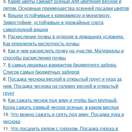
3.
Какие цветы сажают осенью для цветения весной и
летом. Основные преимущества осенней посадки цветов
4.
Вишни устойчивые к коккомикозу и монилиозу.
Зимостойкие, устойчивые и урожайные сорта
самоплодной вишни
5.
Раскисление почвы в огороде в домашних условиях.
Как определить кислотность почвы
6.
Как и чем раскислить почву на участке. Материалы и
способы раскисления почвы
7.
8 самых дешевых вариантов бюджетного забора.
Список самых бюджетных заборов
8.
Посадка чеснока весной в открытый грунт и уход за
ним. Посадка чеснока на головку весной в открытый
грунт
9.
Как сажать чеснок под зиму и чтобы был крупный.
Когда сажать озимый чеснок осенью, в каком месяце
10.
Что можно сажать и сеять под зиму. Посадка лука и
чеснока
11.
Что посадить рядом с горохом. Посадка гороха в