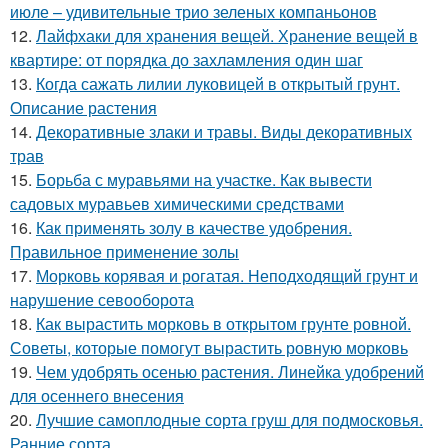
июле – удивительные трио зеленых компаньонов
12.
Лайфхаки для хранения вещей. Хранение вещей в
квартире: от порядка до захламления один шаг
13.
Когда сажать лилии луковицей в открытый грунт.
Описание растения
14.
Декоративные злаки и травы. Виды декоративных
трав
15.
Борьба с муравьями на участке. Как вывести
садовых муравьев химическими средствами
16.
Как применять золу в качестве удобрения.
Правильное применение золы
17.
Морковь корявая и рогатая. Неподходящий грунт и
нарушение севооборота
18.
Как вырастить морковь в открытом грунте ровной.
Советы, которые помогут вырастить ровную морковь
19.
Чем удобрять осенью растения. Линейка удобрений
для осеннего внесения
20.
Лучшие самоплодные сорта груш для подмосковья.
Ранние сорта