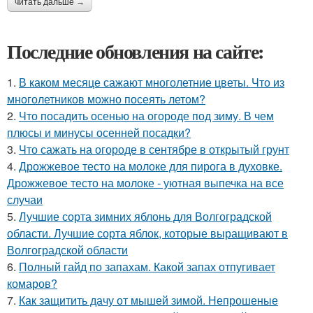
читать дальше →
Последние обновления на сайте:
1.
В каком месяце сажают многолетние цветы. Что из
многолетников можно посеять летом?
2.
Что посадить осенью на огороде под зиму. В чем
плюсы и минусы осенней посадки?
3.
Что сажать на огороде в сентябре в открытый грунт
4.
Дрожжевое тесто на молоке для пирога в духовке.
Дрожжевое тесто на молоке - уютная выпечка на все
случаи
5.
Лучшие сорта зимних яблонь для Волгоградской
области. Лучшие сорта яблок, которые выращивают в
Волгоградской области
6.
Полный гайд по запахам. Какой запах отпугивает
комаров?
7.
Как защитить дачу от мышей зимой. Непрошеные