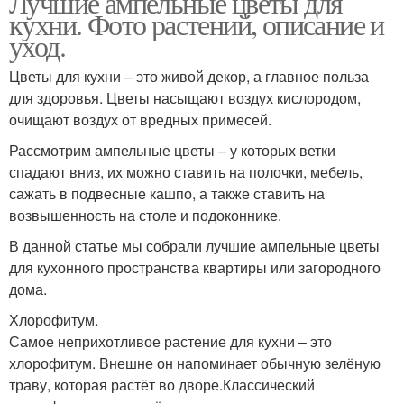
Лучшие ампельные цветы для
кухни. Фото растений, описание и
уход.
Цвета для темной
Цветы для кухни – это живой декор, а главное польза
Съедобные цвета
комнаты
для здоровья. Цветы насыщают воздух кислородом,
очищают воздух от вредных примесей.
Рассмотрим ампельные цветы – у которых ветки
спадают вниз, их можно ставить на полочки, мебель,
сажать в подвесные кашпо, а также ставить на
возвышенность на столе и подоконнике.
В данной статье мы собрали лучшие ампельные цветы
для кухонного пространства квартиры или загородного
дома.
Хлорофитум.
Самое неприхотливое растение для кухни – это
хлорофитум. Внешне он напоминает обычную зелёную
траву, которая растёт во дворе.Классический