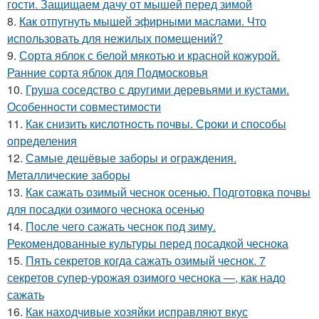
гости. Защищаем дачу от мышей перед зимой
8.
Как отпугнуть мышей эфирными маслами. Что
использовать для нежилых помещений?
9.
Сорта яблок с белой мякотью и красной кожурой.
Ранние сорта яблок для Подмосковья
10.
Груша соседство с другими деревьями и кустами.
Особенности совместимости
11.
Как снизить кислотность почвы. Сроки и способы
определения
12.
Самые дешёвые заборы и ограждения.
Металлические заборы
13.
Как сажать озимый чеснок осенью. Подготовка почвы
для посадки озимого чеснока осенью
14.
После чего сажать чеснок под зиму.
Рекомендованные культуры перед посадкой чеснока
15.
Пять секретов когда сажать озимый чеснок. 7
секретов супер-урожая озимого чеснока —, как надо
сажать
16.
Как находчивые хозяйки исправляют вкус