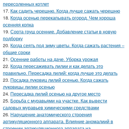
пересоленных котлет
17.
Как садить черешню. Когда лучше сажать черешню
18.
Когда осенью перекапывать огород. Чем хороша
осенняя копка
19.
Сорта груш осенние. Добавление статьи в новую
подборку
20.
Когда сеять под зиму цветы. Когда сажать растения –
общие сроки
21.
Осенние работы на даче. Уборка урожая
22.
Когда пересаживать лилии и как делать это
правильно. Пересадка лилий: когда лучше это делать
23.
Посадка луковиц лилий осенью. Когда сажать
луковицы лилии осенью
24.
Пересадка лилий осенью на другое место
25.
Борьба с муравьями на участке. Как вывести
садовых муравьев химическими средствами
26.
Нарушение анатомического строения
артикуляционного аппарата. Влияние аномалиий в
строении артикуляционного аппарата на