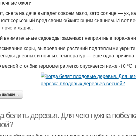
лнечные ожоги
т, снега на даче выпадет совсем мало, зато солнце — ух, ка
няет серьезный вред своим обжигающим сиянием. И вот вес
т ярче и жарче.
й внимательные садоводы замечают неприятные поражения
ескивание коры, выпревание растений под теплыми укрыти
репады дневных и ночных температур — еще одна причина 
 весной столбик термометра легко опускается ниже -10 °С,
ь дальше →
да белить деревья. Для чего нужна побел
ной?
его необходимо белить стволы деревьев и обрезать в нача