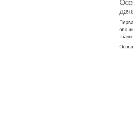
Осе
дач
Перва
овощи
значи
Основ