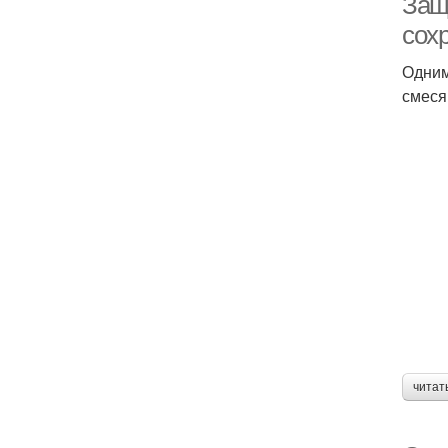
Защ
сох
Одним
смеся
читат