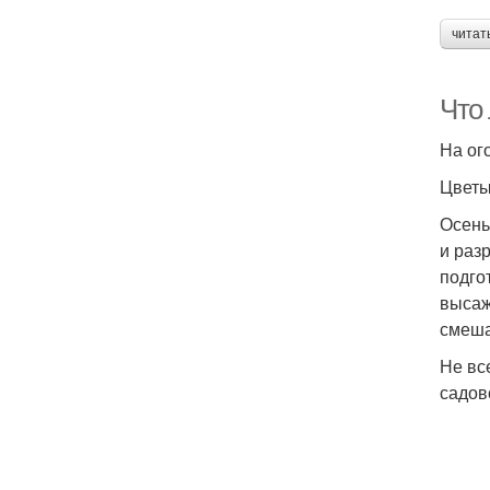
читат
Что
На ог
Цвет
Осень
и раз
подго
высаж
смеша
Не вс
садов