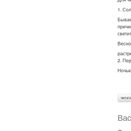
1. Со
Бывае
причи
свети
Весно
растр
2. Пе
Ночью
читат
Вас