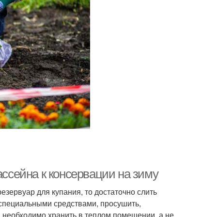
ассейна к консервации на зиму
езервуар для купания, то достаточно слить
 специальными средствами, просушить,
ы необходимо хранить в теплом помещении, а не