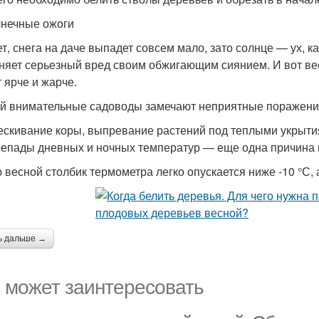
лнечные ожоги
т, снега на даче выпадет совсем мало, зато солнце — ух, ка
няет серьезный вред своим обжигающим сиянием. И вот вес
т ярче и жарче.
й внимательные садоводы замечают неприятные поражения
ескивание коры, выпревание растений под теплыми укрыти
репады дневных и ночных температур — еще одна причина 
 весной столбик термометра легко опускается ниже -10 °С,
ь дальше →
 может заинтересовать