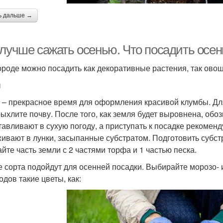
ь дальше →
 лучше сажать осенью. Что посадить осен
ороде можно посадить как декоративные растения, так ово
ы
 – прекрасное время для оформления красивой клумбы. Дл
рыхлите почву. После того, как земля будет выровнена, обо
тавливают в сухую погоду, а приступать к посадке рекомен
ивают в лунки, засыпанные субстратом. Подготовить субстр
йте часть земли с 2 частями торфа и 1 частью песка.
е сорта подойдут для осенней посадки. Выбирайте морозо- 
одов такие цветы, как: