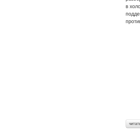
в хол
подде
проти
читат