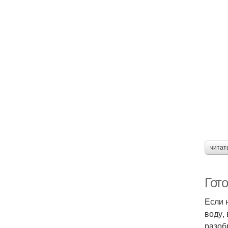
читат
Гото
Если 
воду,
разоб