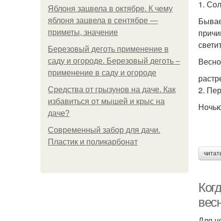
1. Со
Яблоня зацвела в октябре. К чему
Бывае
яблоня зацвела в сентябре —
причи
приметы, значение
свети
Березовый деготь применение в
Весно
саду и огороде. Березовый деготь –
применение в саду и огороде
растр
2. Пе
Средства от грызунов на даче. Как
избавиться от мышей и крыс на
Ночью
даче?
Современный забор для дачи.
Пластик и поликарбонат
читат
Ког
вес
Для ч