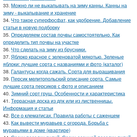
33.
Можно ли не выкапывать на зиму канны. Канны на
зиму - выкапывание и хранение
34.
Что такое суперфосфат, как удобрение. Добавление
статьи в новую подборку
35.
Определяем состав почвы самостоятельно. Как
определить тип почвы на участке
36.
Что сделать на зиму из брусники.
37.
Яблоко красное с зеленоватой мякотью. Зеленые
яблоки: лучшие сорта с названиями и фото (каталог)
38.
Галантусы когда сажать. Сорта для выращивания
39.
Персик мелитопольский описание сорта. Самые
лучшие сорта персиков с фото и описанием
40.
Зимний сорт груш. Особенности и характеристика
41.
Террасная доска из дпк или из лиственницы.
Информация и статьи
42.
Все о клематисах. Правила работы с саженцем
43.
Как вывести муравьев с огорода. Борьба с
муравьями в доме (квартире)