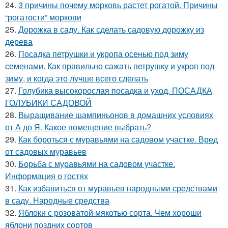
24.
3 причины почему морковь растет рогатой. Причины
“рогатости” моркови
25.
Дорожка в саду. Как сделать садовую дорожку из
дерева
26.
Посадка петрушки и укропа осенью под зиму
семенами. Как правильно сажать петрушку и укроп под
зиму, и когда это лучше всего сделать
27.
Голубика высокорослая посадка и уход. ПОСАДКА
ГОЛУБИКИ САДОВОЙ
28.
Выращивание шампиньонов в домашних условиях
от А до Я. Какое помещение выбрать?
29.
Как бороться с муравьями на садовом участке. Вред
от садовых муравьев
30.
Борьба с муравьями на садовом участке.
Информация о гостях
31.
Как избавиться от муравьев народными средствами
в саду. Народные средства
32.
Яблоки с розоватой мякотью сорта. Чем хороши
яблони поздних сортов