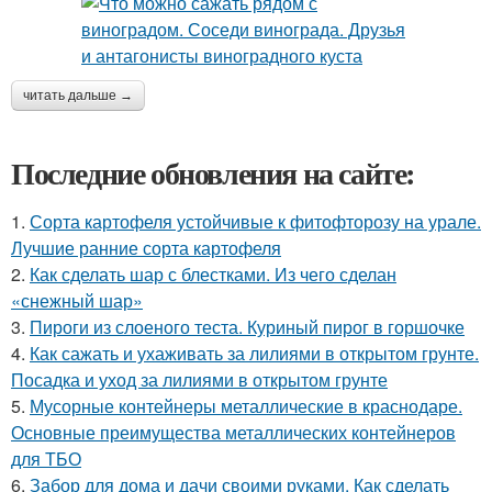
читать дальше →
Последние обновления на сайте:
1.
Сорта картофеля устойчивые к фитофторозу на урале.
Лучшие ранние сорта картофеля
2.
Как сделать шар с блестками. Из чего сделан
«снежный шар»
3.
Пироги из слоеного теста. Куриный пирог в горшочке
4.
Как сажать и ухаживать за лилиями в открытом грунте.
Посадка и уход за лилиями в открытом грунте
5.
Мусорные контейнеры металлические в краснодаре.
Основные преимущества металлических контейнеров
для ТБО
6.
Забор для дома и дачи своими руками. Как сделать