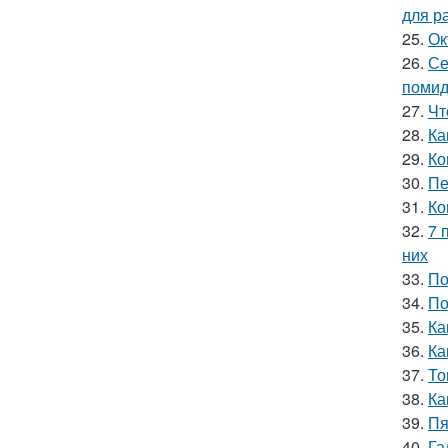
для р
25.
Ок
26.
Се
помид
27.
Чт
28.
Ка
29.
Ко
30.
Пе
31.
Ко
32.
7 
них
33.
По
34.
По
35.
Ка
36.
Ка
37.
То
38.
Ка
39.
Пя
40.
Га