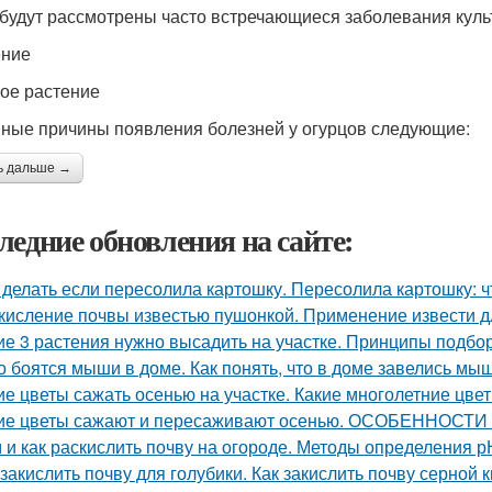
будут рассмотрены часто встречающиеся заболевания культ
ение
ое растение
ные причины появления болезней у огурцов следующие:
ь дальше →
ледние обновления на сайте:
 делать если пересолила картошку. Пересолила картошку: чт
кисление почвы известью пушонкой. Применение извести д
ие 3 растения нужно высадить на участке. Принципы подбор
о боятся мыши в доме. Как понять, что в доме завелись мы
ие цветы сажать осенью на участке. Какие многолетние цв
ие цветы сажают и пересаживают осенью. ОСОБЕННО
 и как раскислить почву на огороде. Методы определения р
 закислить почву для голубики. Как закислить почву серной 