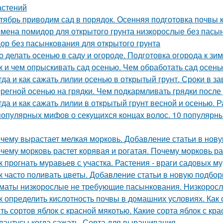
астений
тябрь приводим сад в порядок. Осенняя подготовка почвы 
мена помидор для открытого грунта низкорослые без пасы
ор без пасынкования для открытого грунта
о делать осенью в саду и огороде. Подготовка огорода к зи
к и чем опрыскивать сад осенью. Чем обработать сад осень
гда и как сажать лилии осенью в открытый грунт. Сроки в з
регной осенью на грядки. Чем подкармливать грядки после
гда и как сажать лилии в открытый грунт весной и осенью.
популярных мифов о секущихся концах волос. 10 популярны
чему вырастает мелкая морковь. Добавление статьи в нов
чему морковь растет корявая и рогатая. Почему морковь ра
к прогнать муравьев с участка. Растения - враги садовых м
к часто поливать цветы. Добавление статьи в новую подбор
маты низкорослые не требующие пасынкования. Низкорос
к определить кислотность почвы в домашних условиях. Как
ть сортов яблок с красной мякотью. Какие сорта яблок с кр
лантусы когда сажать. Сорта для выращивания