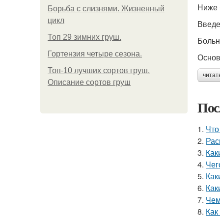
Ниже 
Борьба с слизнями. Жизненный
цикл
Введ
Топ 29 зимних груш.
Больн
Гортензия четыре сезона.
Основ
Топ-10 лучших сортов груш.
читат
Описание сортов груш
Пос
1.
Что
2.
Рас
3.
Как
4.
Чег
5.
Как
6.
Как
7.
Чем
8.
Как