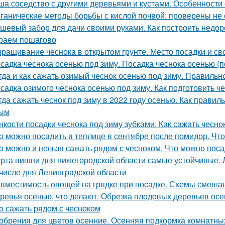
ша соседство с другими деревьями и кустами. Особенности
ганические методы борьбы с кислой почвой: проверены не
шевый забор для дачи своими руками. Как построить недор
раем пошагово
ращивание чеснока в открытом грунте. Место посадки и св
садка чеснока осенью под зиму. Посадка чеснока осенью (п
гда и как сажать озимый чеснок осенью под зиму. Правиль
садка озимого чеснока осенью под зиму. Как подготовить ч
гда сажать чеснок под зиму в 2022 году осенью. Как правил
ным
нкости посадки чеснока под зиму зубками. Как сажать чесно
о можно посадить в теплице в сентябре после помидор. Чт
о можно и нельзя сажать рядом с чесноком. Что можно пос
рта вишни для нижегородской области самые устойчивые.
 числе для Ленинградской области
вместимость овощей на грядке при посадке. Схемы смеша
ревья осенью, что делают. Обрезка плодовых деревьев ос
о сажать рядом с чесноком
обрения для цветов осенние. Осенняя подкормка комнатн