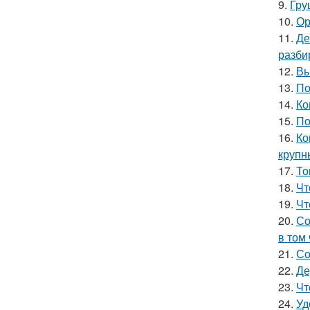
9.
Гру
10.
Ор
11.
Де
разби
12.
Вы
13.
По
14.
Ко
15.
По
16.
Ко
круп
17.
То
18.
Чт
19.
Чт
20.
Со
в том
21.
Со
22.
Де
23.
Чт
24.
Уд