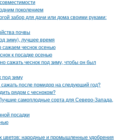
 совместимости
 одним поколением
огой забор для дачи или дома своими руками:
ойства почвы
од зиму), лучшее время
но сажаем чеснок осенью
еснок к посадке осенью
ьно сажать чеснок под зиму, чтобы он был
к под зиму
о сажать после помидор на следующий год?
адить рядом с чесноком?
 Лучшие самоплодные сорта для Северо-Запада,
нной посадки
енью
ых цветов: народные и промышленные удобрения