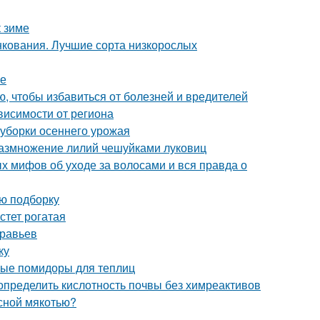
к зиме
нкования. Лучшие сорта низкорослых
ме
ю, чтобы избавиться от болезней и вредителей
ависимости от региона
 уборки осеннего урожая
 Размножение лилий чешуйками луковиц
х мифов об уходе за волосами и вся правда о
ую подборку
стет рогатая
уравьев
ку
лые помидоры для теплиц
 определить кислотность почвы без химреактивов
асной мякотью?