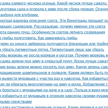
садка озимого чеснока осенью. Какой чеснок лучше сажать
дготовка сада и огорода к зиме после сбора урожая. Осенн
анбонд для клубники.
ноград вардува описание сорта. Эти Винограды прощает о
ающих садоводов. Рассказываю, почему именно эти сорта
рта ранних груш. Особенности сортов летнего созревания
к грибы подготовить. Как замачивать грибы
чему из одного эмбриона получаются близняшки или тройн
к убрать пигментные пятна. Пигментация лица: как убрать
обы морковь не росла корявая и рогатая. Почему морковь
садка зелени под зиму в открытый грунт. Когда лучше сажат
кие виды зелени можно посеять под зиму. Какую зелень саж
ращивание шампиньонов в подвале. Каким должен быть п
к вывести муравьев с участка раз и навсегда. Как избавитьс
до ли обрезать многолетники на зиму и когда. Добавление 
к бороться с муравьями на даче и в саду. Польза и вред му
к избавиться от муравьев в огороде навсегда своими рукам
ными средствами
садка косточковых деревьев осенью. Какие деревья и куст