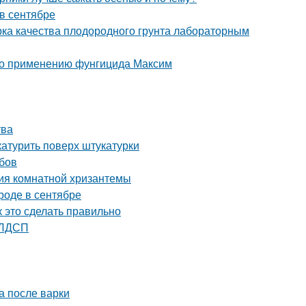
 в сентябре
ерка качества плодородного грунта лабораторным
 по применению фунгицида Максим
тва
катурить поверх штукатурки
убов
ия комнатной хризантемы
ороде в сентябре
 это сделать правильно
 ЛДСП
а после варки