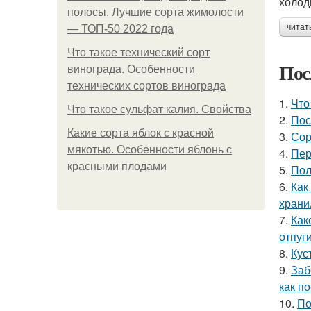
холод
полосы. Лучшие сорта жимолости
читат
— ТОП-50 2022 года
Что такое технический сорт
Пос
винограда. Особенности
технических сортов винограда
1.
Что
Что такое сульфат калия. Свойства
2.
Пос
Какие сорта яблок с красной
3.
Сор
мякотью. Особенности яблонь с
4.
Пер
красными плодами
5.
Пол
6.
Как
хран
7.
Как
отпуг
8.
Кус
9.
Заб
как п
10.
По