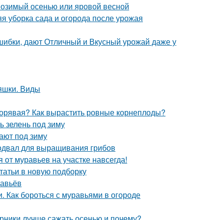
: озимый осенью или яровой весной
яя уборка сада и огорода после урожая
шибки, дают Отличный и Вкусный урожай даже у
яшки. Виды
 корявая? Как вырастить ровные корнеплоды?
ь зелень под зиму
ают под зиму
одвал для выращивания грибов
я от муравьев на участке навсегда!
статьи в новую подборку
равьёв
и. Как бороться с муравьями в огороде
арники лучше сажать осенью и почему?