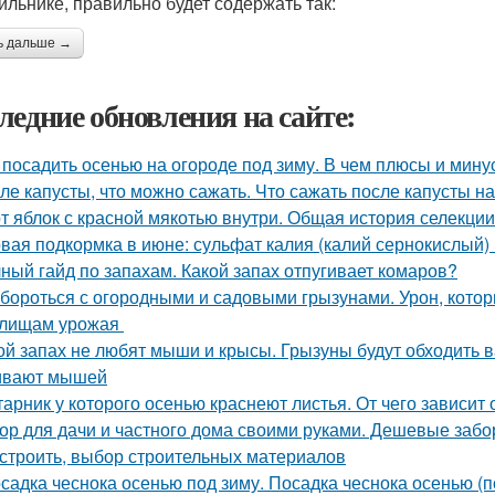
ильнике, правильно будет содержать так:
ь дальше →
ледние обновления на сайте:
 посадить осенью на огороде под зиму. В чем плюсы и мин
ле капусты, что можно сажать. Что сажать после капусты н
т яблок с красной мякотью внутри. Общая история селекци
вая подкормка в июне: сульфат калия (калий сернокислый) 
ный гайд по запахам. Какой запах отпугивает комаров?
 бороться с огородными и садовыми грызунами. Урон, кото
илищам урожая
ой запах не любят мыши и крысы. Грызуны будут обходить в
ивают мышей
тарник у которого осенью краснеют листья. От чего зависит
ор для дачи и частного дома своими руками. Дешевые забо
остроить, выбор строительных материалов
садка чеснока осенью под зиму. Посадка чеснока осенью (п