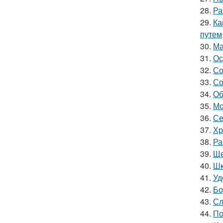
28.
Ра
29.
Ка
путем
30.
Ма
31.
Ос
32.
Со
33.
Со
34.
Об
35.
Мо
36.
Се
37.
Хр
38.
Ра
39.
Ще
40.
Шк
41.
Уд
42.
Бо
43.
Сл
44.
По