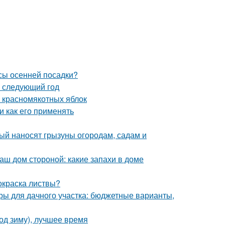
усы осенней посадки?
а следующий год
и красномякотных яблок
и как его применять
рый наносят грызуны огородам, садам и
аш дом стороной: какие запахи в доме
 окраска листвы?
ры для дачного участка: бюджетные варианты,
од зиму), лучшее время