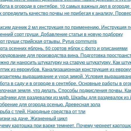
бота в огороде в сентябре. 10 самых важных дел в огороде
к определить качество почвы не прибегая к анализу. Пров
ксим дачник 2 мл инструкция по применению. Инструкция
енний сорт груши. Добавление статьи в новую подборку
рт груши стрийская отзывы. Pyrus communis
рта осенних яблонь. 50 сортов яблок с фото и описаниями
орудование для производства вина. Подготовка пространс
жно ли наносить штукатурку на старую штукатурку. Как шту
птик из еврокубов. Канализационная конструкция из еврок
изантемы выращивание и уход зимой. Условия выращиван
бота в саду и в огороде в сентябре. Основные работы в ог
лочная земля, что делать. Способы подкисления почвы. Как
афчики для раздевалки из мдф. Шкафы для раздевалок из
обрение для огорода осенью. Древесная зола
рьба с тлей. Народные средства от тли
изни на даче. Жизненный цикл
чему картошка при варке темнеет. Почему чернеет картошк