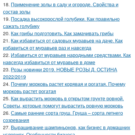
18.
Применение золы в саду и огороде. Свойства и
состав золы
19.
Посадка высокорослой голубики. Как правильно
сажать голубику
20.
Как грибы подготовить. Как замачивать грибы
21.
Как избавиться от садовых муравьев на даче. Как
избавиться от муравьев раз и навсегда
22.
Избавиться от муравьев народными средствами. Как
навсегда избавиться от муравьев в доме
23.
Розы новинки 2019. НОВЫЕ РОЗЫ Д. ОСТИНА
2022/2019
24.
Почему морковь растет корявая и рогатая. Почему
морковь растет рогатая
25.
Как вырастить морковь в открытом грунте ровной.
Советы, которые помогут вырастить ровную морковь
26.
Самые ранние сорта груш. Груша – сорта летнего
созревания
27.
Выращивание шампиньонов, как бизнес в домашних
условиях. Особенности бизнеса