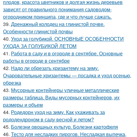
плодов, красота цветников и долгая жизнь деревьев
зависят от правильного понимания садоводом-
огородником принципа, где и что лучше сажать.
39.
Дренажный колодец на глинистой почве.
Особенности глинистой почвы
40.
Уход за голубикой. ОСНОВНЫЕ ОСОБЕННОСТИ
УХОДА ЗА ГОЛУБИКОЙ ЛЕТОМ
41.
Работа в саду и в огороде в сентябре. Основные
работы в огороде в сентябре
42.
Надо ли обрезать хризантему на зиму.
Очаровательные хризантемы — посадка и уход осенью,
обрезка
43.
Мусорные контейнеры уличные металлические
размеры таблица. Виды мусорных контейнеров, их
размеры и объем
44.
Родедорн уход на зиму. Как ухаживать за
рододендроном в саду весной и летом?
45.
Болезни овощных культур. Болезни картофеля
46.
Тесто для несладких пирогов. Несладкая выпечка,