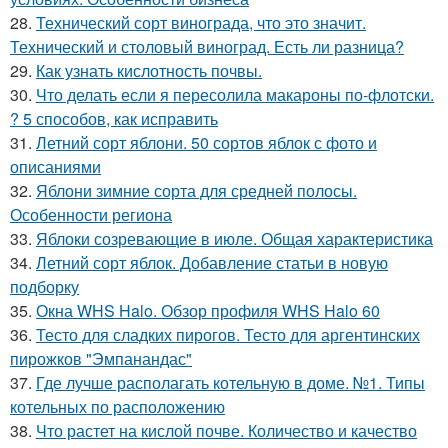
28.
Технический сорт винограда, что это значит.
Технический и столовый виноград. Есть ли разница?
29.
Как узнать кислотность почвы.
30.
Что делать если я пересолила макароны по-флотски.
? 5 способов, как исправить
31.
Летний сорт яблони. 50 сортов яблок с фото и
описаниями
32.
Яблони зимние сорта для средней полосы.
Особенности региона
33.
Яблоки созревающие в июле. Общая характеристика
34.
Летний сорт яблок. Добавление статьи в новую
подборку
35.
Окна WHS Halo. Обзор профиля WHS Halo 60
36.
Тесто для сладких пирогов. Тесто для аргентинских
пирожков "Эмпанандас"
37.
Где лучше располагать котельную в доме. №1. Типы
котельных по расположению
38.
Что растет на кислой почве. Количество и качество