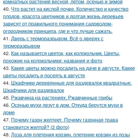
комнатных растений весной, летом, осенью и зимой
40.
Что растет на кислой почве. Количество и качество
плодов, красота цветников и долгая жизнь деревьев
зависят от правильного понимания садоводом-
огородником принципа, где и что лучше сажать.
41.
Дверь с терморазрывом. Всё о дверях с
терморазрывом
42.
Как называется цветок, как колокольчик. Цветы,
похожие на колокольчики: названия и фото
43.
Какие цветы можно посадить на даче в августе. Какие
цветы посадить и посеять в августе
44.
Шкафчики деревянные для раздевалок квадратные.
Шкафчики для раздевалок
45.
Ржавчина на растениях. Ржавчинные грибы
46.
Осенью мухи лезут в дом. Откуда берутся мухи в
доме
47.
Почему газон желтеет. Почему газонная трава
становится желтой? (2 фото)
48.
Лоза для плетения корзин. плетение корзин из лозы