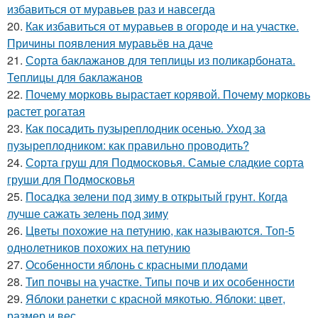
избавиться от муравьев раз и навсегда
20.
Как избавиться от муравьев в огороде и на участке.
Причины появления муравьёв на даче
21.
Сорта баклажанов для теплицы из поликарбоната.
Теплицы для баклажанов
22.
Почему морковь вырастает корявой. Почему морковь
растет рогатая
23.
Как посадить пузыреплодник осенью. Уход за
пузыреплодником: как правильно проводить?
24.
Сорта груш для Подмосковья. Самые сладкие сорта
груши для Подмосковья
25.
Посадка зелени под зиму в открытый грунт. Когда
лучше сажать зелень под зиму
26.
Цветы похожие на петунию, как называются. Топ-5
однолетников похожих на петунию
27.
Особенности яблонь с красными плодами
28.
Тип почвы на участке. Типы почв и их особенности
29.
Яблоки ранетки с красной мякотью. Яблоки: цвет,
размер и вес