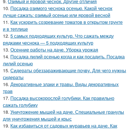
9.
Озимый и яровой чеснок. Другие отличия
10.
Посадка озимого чеснока осенью. Какой чеснок
лучше сажать: озимый осенью или яровой весной
11.
Как ускорить созревание томатов в открытом грунте
и в теплице
12.
5 самых подходящих культур. Что сажать между
рядками чеснока — 5 подходящих культур
13.
Осенние работы на даче. Уборка урожая
14.
Посадка лилий осенью когда и как посадить. Посадка
лилий осенью
15.
Сидераты обеззараживающие почву. Для чего нужны
сидераты
16.
Декоративные злаки и травы. Виды декоративных
трав
17.
Посадка высокорослой голубики. Как правильно
сажать голубику
18.
Уничтожение мышей на даче. Специальные гранулы
для уничтожения мышей и крыс
19.
Как избавиться от садовых муравьев на даче. Как