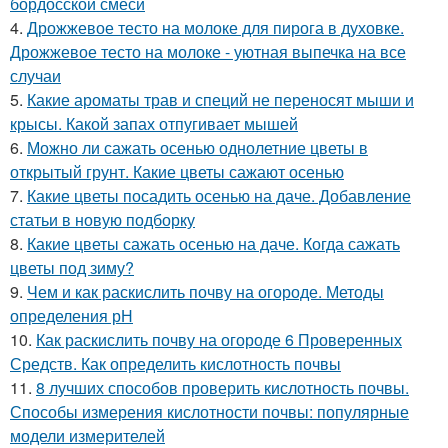
бордосской смеси
4.
Дрожжевое тесто на молоке для пирога в духовке.
Дрожжевое тесто на молоке - уютная выпечка на все
случаи
5.
Какие ароматы трав и специй не переносят мыши и
крысы. Какой запах отпугивает мышей
6.
Можно ли сажать осенью однолетние цветы в
открытый грунт. Какие цветы сажают осенью
7.
Какие цветы посадить осенью на даче. Добавление
статьи в новую подборку
8.
Какие цветы сажать осенью на даче. Когда сажать
цветы под зиму?
9.
Чем и как раскислить почву на огороде. Методы
определения рН
10.
Как раскислить почву на огороде 6 Проверенных
Средств. Как определить кислотность почвы
11.
8 лучших способов проверить кислотность почвы.
Способы измерения кислотности почвы: популярные
модели измерителей