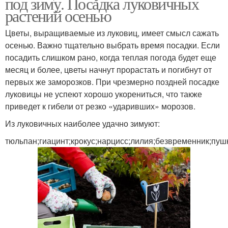
под зиму. Посадка луковичных
растений осенью
Цветы, выращиваемые из луковиц, имеет смысл сажать
осенью. Важно тщательно выбрать время посадки. Если
посадить слишком рано, когда теплая погода будет еще
месяц и более, цветы начнут прорастать и погибнут от
первых же заморозков. При чрезмерно поздней посадке
луковицы не успеют хорошо укорениться, что также
приведет к гибели от резко «ударивших» морозов.
Из луковичных наиболее удачно зимуют:
тюльпан;гиацинт;крокус;нарцисс;лилия;безвременник;пуш