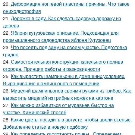
20.
Деформация ногтевой пластины причины. Что такое
ониходистрофия
21.
Дорожка в саду. Как сделать садовую дорожку из
дерева
22.
Яблоня кутузовская описание. Подходящая для
промышленного садоводства яблоня Кутузовец
23.
Что посеять под зиму на своем участке. Подготовка
грядок
24.
Самостоятельная конструкция капельного полива
огорода. Принцип работы и разновидности
25.
Как вырастить шампиньоны в домашних условиях.
Выращивание шампиньонов в помещении
26.
Мицелий шампиньонов своими руками из грибов. Как
вырастить мицелий из грибных ножек на картоне
27.
Как можно избавиться от муравьев быстро на
участке. Химический способ
28.
Какие цветы посадить в августе, чтобы цвели осенью.
Добавление статьи в новую подборку
29.
Как определить кислотность почвы.. Определяем