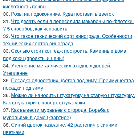
кислотность почвы
30.
Розы на подоконнике. Куда поставить цветок
31.
Что делать если я пересолила макароны по-флотски.
? 5 способов, как исправить
32.
Что такое технический сорт винограда. Особенности
технических сортов винограда
33.
Сколько стоит коттедж построить. Каменные дома
под ключ (проекты и цены)
34.
Утепление металлических входных дверей.
Утепление
35.
Посадка однолетних цветов под зиму. Преимущества
посадки под зиму
36.
Можно ли наносить штукатурку на старую штукатурку.
Как штукатурить поверх штукатурки
37.
Как вывести муравьев с огорода. Борьба с
муравьями в доме (квартире)
38.
Синий цветок название. 42 растения с синими
цветками