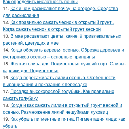
Как определить кислотность почвы
11.
Как и чем раскисляют почву на огороде. Средства
для раскисления
12.
Как правильно сажать чеснок в открытый грунт..
Когда сажать чеснок в открытый грунт весной
13.
В мае расцветают цветы, какие. 9 привлекательных
растений, цветущих в мае
14.
Когда обрезать деревья осенью. Обрезка деревьев и
кустарников осенью – основные принципы
15.
Желтая слива для Подмосковья лучший сорт. Сливы-
карлики для Подмосковья
16.
Когда пересаживать лилии осенью. Особенности
выращивания и показания к пересадке
17.
Посадка высокорослой голубики. Как правильно
сажать голубику
18.
Когда и как сажать лилии в открытый грунт весной и
осенью. Размножение лилий чешуйками луковиц
19.
Как убрать пигментные пятна. Пигментация лица: как
убрать