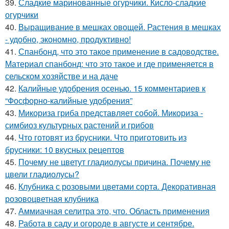
39.
Сладкие маринованные огурчики. Кисло-сладкие
огурчики
40.
Выращивание в мешках овощей. Растения в мешках
- удобно, экономно, продуктивно!
41.
Спанбонд, что это такое применение в садоводстве.
Материал спанбонд: что это такое и где применяется в
сельском хозяйстве и на даче
42.
Калийные удобрения осенью. 15 комментариев к
“Фосфорно-калийные удобрения”
43.
Микориза гриба представляет собой. Микориза -
симбиоз культурных растений и грибов
44.
Что готовят из брусники. Что приготовить из
брусники: 10 вкусных рецептов
45.
Почему не цветут гладиолусы причина. Почему не
цвели гладиолусы?
46.
Клубника с розовыми цветами сорта. Декоративная
розовоцветная клубника
47.
Аммиачная селитра это, что. Область применения
48.
Работа в саду и огороде в августе и сентябре.