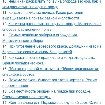
10.
Чем и как раскислить почву на огороде весной. Как и
чем раскислить почву в огороде
11.
Красота на кислых почвах. Какие растения
выращивают на почвах разной кислотности
12.
Как и чем раскислить почву на огороде. Материалы и
способы раскисления почвы
13.
Самые дешёвые заборы и ограждения.
Металлические заборы
14.
Приготовление березового кваса. Домашний квас из
березового сока с изюмом без дрожжей
15.
Как сажать чеснок правильно и когда это сделать.
Время посадки чеснока
16.
Яблоки с красной мякотью от. Яблоня красномясая:
специфика сортов
17.
Почему морковь бывает рогатая и корявая. Режим
прореживания
18.
Совместимость овощей на грядке при посадке.
Схемы смешанной посадки
19.
Желтая слива для Подмосковья лучший сорт. Сливы-