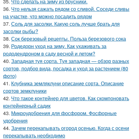
35.
Что сделать на зиму из брусники.
36.
Что нельзя сажать рядом со сливой. Соседи сливы
на участке, что можно посадить рядом
37.
Соль для засолки. Какую соль лучше брать для
засолки рыбы?
38.
Сок березовый рецепты. Польза березового сока
39.
Родедорн уход на зиму. Как ухаживать за
рододендроном в саду весной и летом?
40.
Западная туя сорта. Туя западная — обзор разных
сортов, подбор вида, посадка и уход за растением (80
фото)
41.
Клубника земляклуни описание сорта. Описание
сортов земклуники
42.
Что такое контейнер для цветов. Как скомпоновать
контейнерный садик
43.
Микроудобрения для фосфором. Фосфорные
удобрения
44.
Зачем перекапывать огород осенью. Когда с осени
перекапывать необходимо