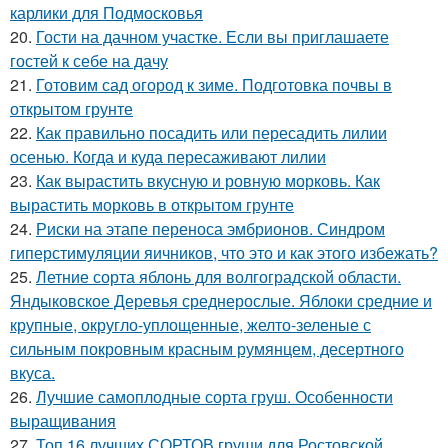
карлики для Подмосковья
20.
Гости на дачном участке. Если вы приглашаете
гостей к себе на дачу
21.
Готовим сад огород к зиме. Подготовка почвы в
открытом грунте
22.
Как правильно посадить или пересадить лилии
осенью. Когда и куда пересаживают лилии
23.
Как вырастить вкусную и ровную морковь. Как
вырастить морковь в открытом грунте
24.
Риски на этапе переноса эмбрионов. Синдром
гиперстимуляции яичников, что это и как этого избежать?
25.
Летние сорта яблонь для волгоградской области.
Яндыковское Деревья среднерослые. Яблоки средние и
крупные, округло-уплощенные, желто-зеленые с
сильным покровным красным румянцем, десертного
вкуса.
26.
Лучшие самоплодные сорта груш. Особенности
выращивания
27.
Топ 16 лучших СОРТОВ груши для Ростовской