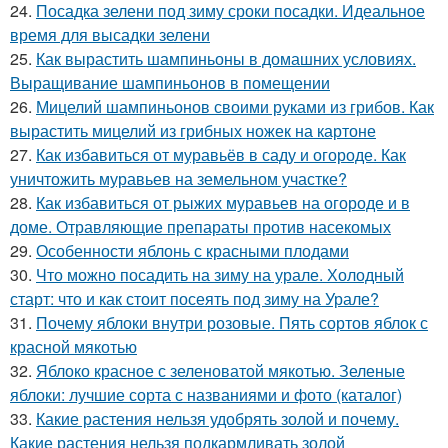
24.
Посадка зелени под зиму сроки посадки. Идеальное
время для высадки зелени
25.
Как вырастить шампиньоны в домашних условиях.
Выращивание шампиньонов в помещении
26.
Мицелий шампиньонов своими руками из грибов. Как
вырастить мицелий из грибных ножек на картоне
27.
Как избавиться от муравьёв в саду и огороде. Как
уничтожить муравьев на земельном участке?
28.
Как избавиться от рыжих муравьев на огороде и в
доме. Отравляющие препараты против насекомых
29.
Особенности яблонь с красными плодами
30.
Что можно посадить на зиму на урале. Холодный
старт: что и как стоит посеять под зиму на Урале?
31.
Почему яблоки внутри розовые. Пять сортов яблок с
красной мякотью
32.
Яблоко красное с зеленоватой мякотью. Зеленые
яблоки: лучшие сорта с названиями и фото (каталог)
33.
Какие растения нельзя удобрять золой и почему.
Какие растения нельзя подкармливать золой