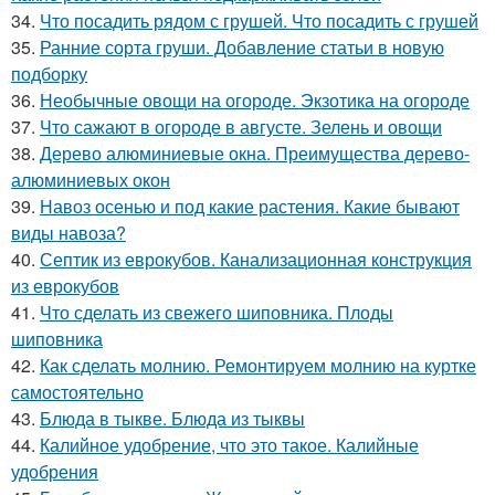
34.
Что посадить рядом с грушей. Что посадить с грушей
35.
Ранние сорта груши. Добавление статьи в новую
подборку
36.
Необычные овощи на огороде. Экзотика на огороде
37.
Что сажают в огороде в августе. Зелень и овощи
38.
Дерево алюминиевые окна. Преимущества дерево-
алюминиевых окон
39.
Навоз осенью и под какие растения. Какие бывают
виды навоза?
40.
Септик из еврокубов. Канализационная конструкция
из еврокубов
41.
Что сделать из свежего шиповника. Плоды
шиповника
42.
Как сделать молнию. Ремонтируем молнию на куртке
самостоятельно
43.
Блюда в тыкве. Блюда из тыквы
44.
Калийное удобрение, что это такое. Калийные
удобрения