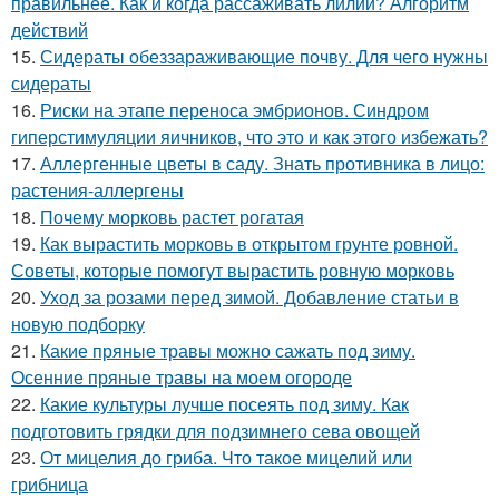
правильнее. Как и когда рассаживать лилии? Алгоритм
действий
15.
Сидераты обеззараживающие почву. Для чего нужны
сидераты
16.
Риски на этапе переноса эмбрионов. Синдром
гиперстимуляции яичников, что это и как этого избежать?
17.
Аллергенные цветы в саду. Знать противника в лицо:
растения-аллергены
18.
Почему морковь растет рогатая
19.
Как вырастить морковь в открытом грунте ровной.
Советы, которые помогут вырастить ровную морковь
20.
Уход за розами перед зимой. Добавление статьи в
новую подборку
21.
Какие пряные травы можно сажать под зиму.
Осенние пряные травы на моем огороде
22.
Какие культуры лучше посеять под зиму. Как
подготовить грядки для подзимнего сева овощей
23.
От мицелия до гриба. Что такое мицелий или
грибница