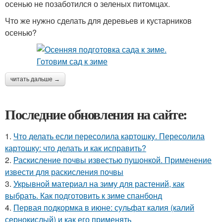
осенью не позаботился о зеленых питомцах.
Что же нужно сделать для деревьев и кустарников
осенью?
читать дальше →
Последние обновления на сайте:
1.
Что делать если пересолила картошку. Пересолила
картошку: что делать и как исправить?
2.
Раскисление почвы известью пушонкой. Применение
извести для раскисления почвы
3.
Укрывной материал на зиму для растений, как
выбрать. Как подготовить к зиме спанбонд
4.
Первая подкормка в июне: сульфат калия (калий
сернокислый) и как его применять