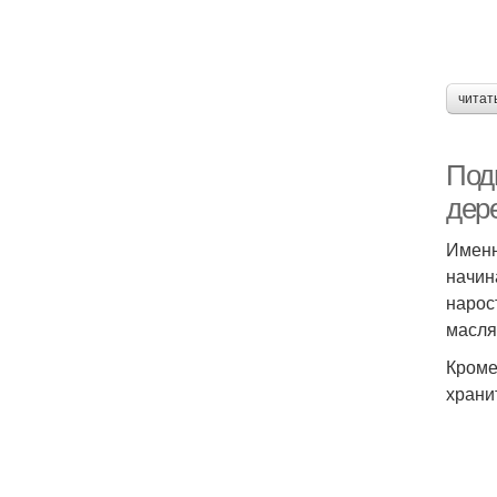
читат
Под
дер
Именн
начин
нарос
масля
Кроме
храни