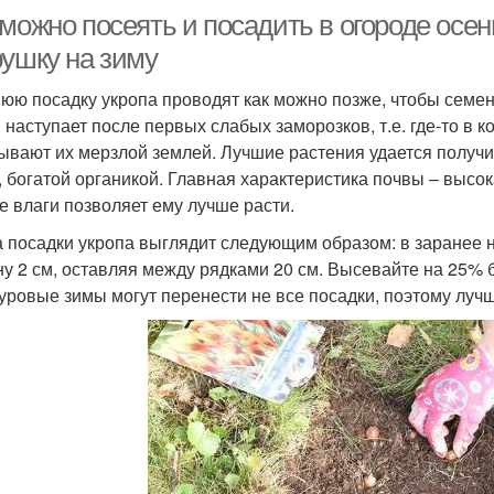
можно посеять и посадить в огороде осен
рушку на зиму
юю посадку укропа проводят как можно позже, чтобы семе
 наступает после первых слабых заморозков, т.е. где-то в 
ывают их мерзлой землей. Лучшие растения удается получи
, богатой органикой. Главная характеристика почвы – высок
е влаги позволяет ему лучше расти.
 посадки укропа выглядит следующим образом: в заранее
ну 2 см, оставляя между рядками 20 см. Высевайте на 25% 
суровые зимы могут перенести не все посадки, поэтому лучш