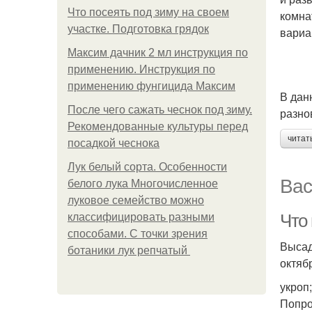
Что посеять под зиму на своем
комна
участке. Подготовка грядок
вариа
Максим дачник 2 мл инструкция по
применению. Инструкция по
применению фунгицида Максим
В дан
После чего сажать чеснок под зиму.
разно
Рекомендованные культуры перед
читат
посадкой чеснока
Лук белый сорта. Особенности
Вас
белого лука Многочисленное
луковое семейство можно
Что
классифицировать разными
способами. С точки зрения
Высад
ботаники лук репчатый
октяб
укроп;
Попро