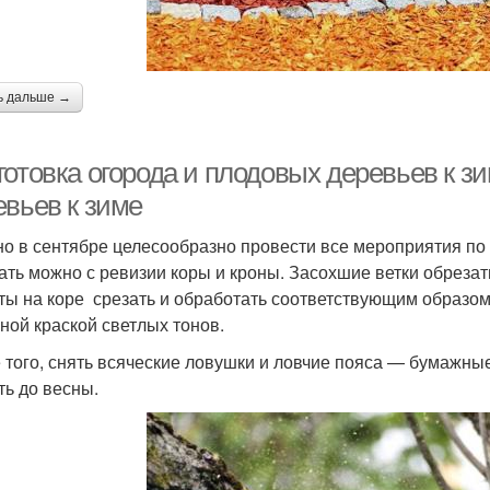
ь дальше →
готовка огорода и плодовых деревьев к з
евьев к зиме
о в сентябре целесообразно провести все мероприятия по 
ать можно с ревизии коры и кроны. Засохшие ветки обрезат
ты на коре срезать и обработать соответствующим образо
ной краской светлых тонов.
 того, снять всяческие ловушки и ловчие пояса — бумажные
ть до весны.