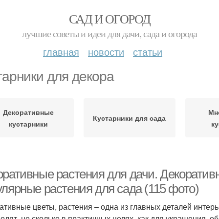
САД И ОГОРОД
лучшие советы и идеи для дачи, сада и огорода
главная
новости
статьи
тарники для декора
Декоративные
Мн
Кустарники для сада
кустарники
к
оративные растения для дачи. Декорати
улярные растения для сада (115 фото)
ативные цветы, растения – одна из главных деталей инте
водят, не сколько в практичных целях, как для украшения,