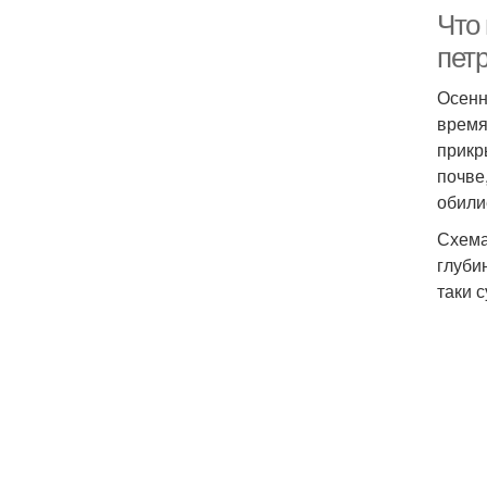
Что 
пет
Осенн
время
прикр
почве
обили
Схема
глуби
таки 