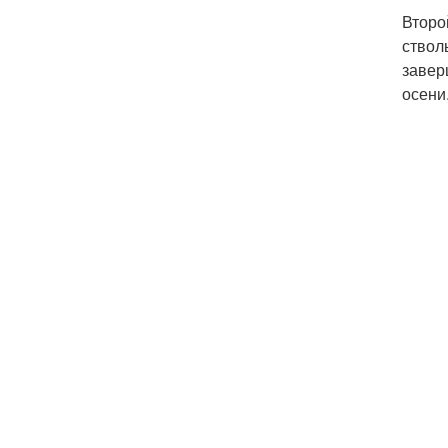
Второ
ствол
завер
осени