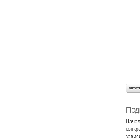
читат
Подг
Начал
конкр
завис