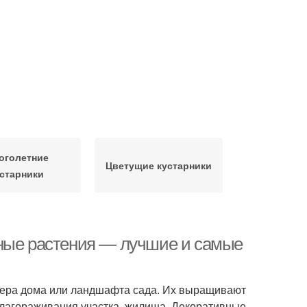
оголетние
Цветущие кустарники
устарники
вные растения — лучшие и самые
рьера дома или ландшафта сада. Их выращивают
 облагораживания участка, жилища. Декоративные