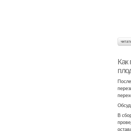
читат
Как 
пло
После 
перез
перех
Обсуд
В сбо
прове
остав