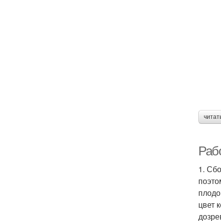
читат
Раб
1. Сб
поэто
плодо
цвет 
дозре