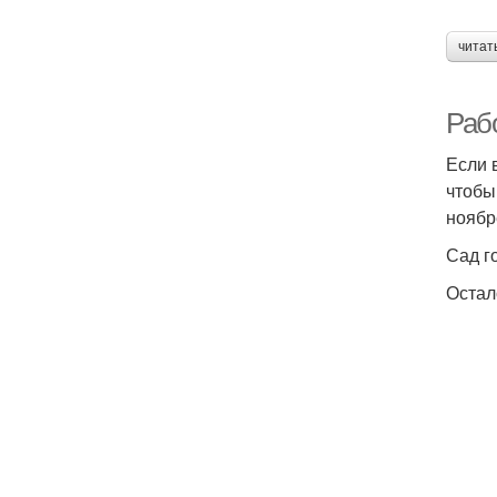
читат
Рабо
Если 
чтобы
ноябр
Сад г
Остал