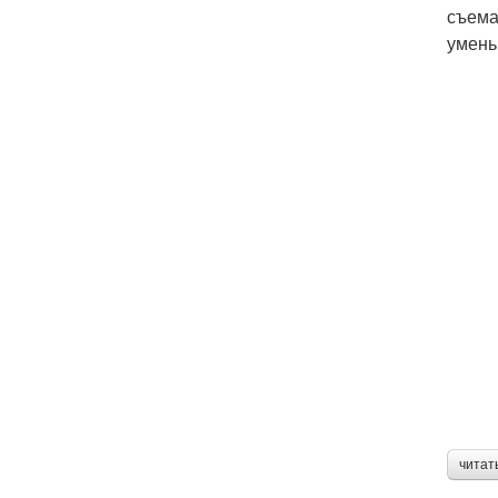
съема
умень
читат