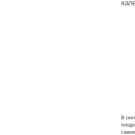
кал
В сен
плодо
самое