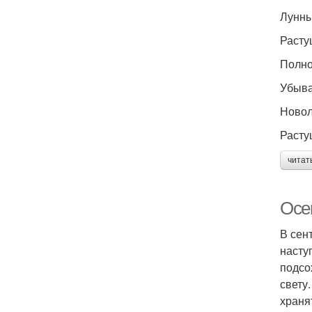
Лунны
Растущ
Полно
Убыва
Новол
Расту
читат
Осе
В сен
насту
подсо
свету
храня