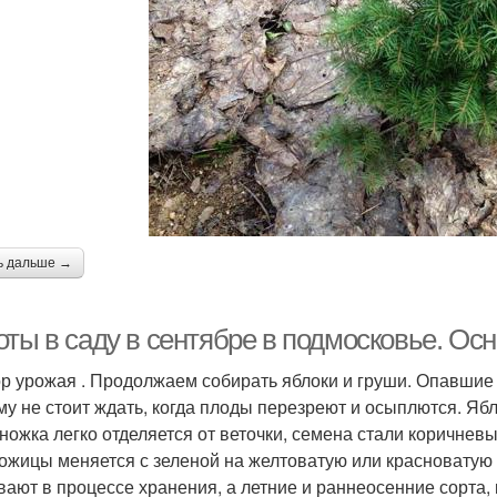
ь дальше →
оты в саду в сентябре в подмосковье. Ос
ор урожая . Продолжаем собирать яблоки и груши. Опавшие 
му не стоит ждать, когда плоды перезреют и осыплются. Яб
ножка легко отделяется от веточки, семена стали коричневы
кожицы меняется с зеленой на желтоватую или красноватую 
вают в процессе хранения, а летние и раннеосенние сорта, 