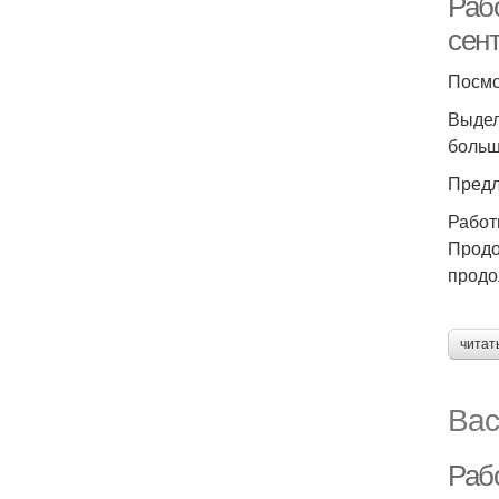
Раб
сен
Посмо
Выдел
больш
Предл
Работ
Продо
продо
читат
Вас
Раб