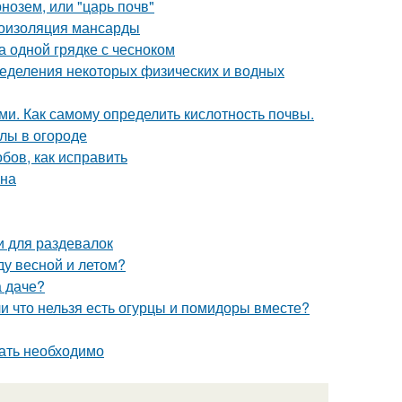
нозем, или "царь почв"
роизоляция мансарды
а одной грядке с чесноком
еделения некоторых физических и водных
ми. Как самому определить кислотность почвы.
лы в огороде
бов, как исправить
она
 для раздевалок
ду весной и летом?
а даче?
и что нельзя есть огурцы и помидоры вместе?
вать необходимо