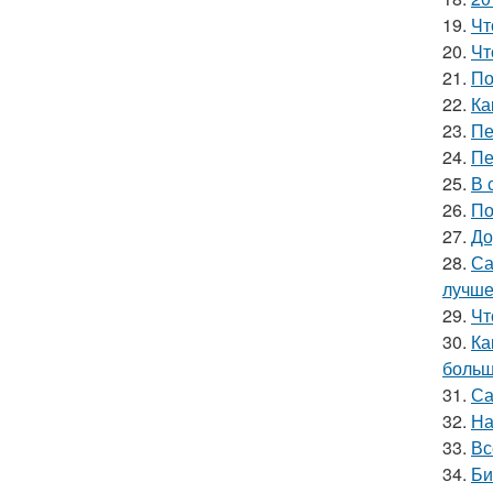
19.
Чт
20.
Чт
21.
По
22.
Ка
23.
Пе
24.
Пе
25.
В 
26.
По
27.
До
28.
Са
лучш
29.
Чт
30.
Ка
больш
31.
Са
32.
На
33.
Вс
34.
Би