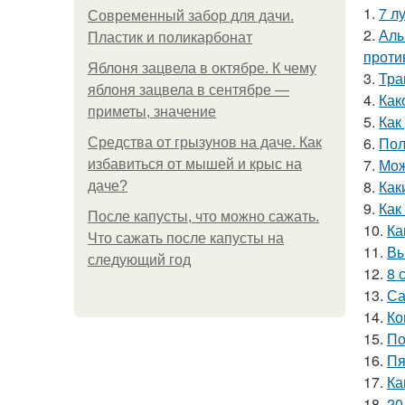
1.
7 л
Современный забор для дачи.
2.
Алы
Пластик и поликарбонат
проти
Яблоня зацвела в октябре. К чему
3.
Тра
яблоня зацвела в сентябре —
4.
Как
приметы, значение
5.
Как
6.
Пол
Средства от грызунов на даче. Как
7.
Мож
избавиться от мышей и крыс на
8.
Как
даче?
9.
Как
После капусты, что можно сажать.
10.
Ка
Что сажать после капусты на
11.
Вы
следующий год
12.
8 
13.
Са
14.
Ко
15.
По
16.
Пя
17.
Ка
18.
20