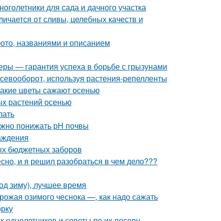
оголетники для сада и дачного участка
личается от сливы, целебных качеств и
фото, названиями и описанием
еры — гарантия успеха в борьбе с грызунами
 севооборот, используя растения-репелленты
Какие цветы сажают осенью
ых растений осенью
лать
 нужно понижать рН почвы
аждения
ых бюджетных заборов
но, и я решил разобраться в чем дело???
од зиму), лучшее время
урожая озимого чеснока —, как надо сажать
орку
к однолетников и советы по их посеву