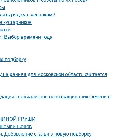
уры
адить рядом с чесноком?
е кустарников
ботки
и. Выбор времени года
ую подборку
уша ранняя для московской области считается
ндации специалистов по выращиванию зелени в
АВЧИНОЙ ГРУШИ
 шампиньонов
. Добавление статьи в новую подборку