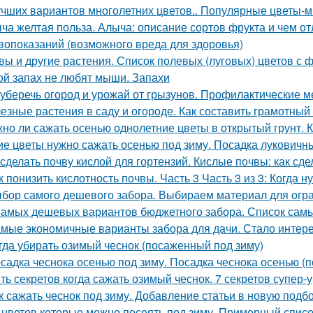
учших вариантов многолетних цветов.. Популярные цветы-мн
ча желтая польза. Алыча: описание сортов фрукта и чем от
вопоказаний (возможного вреда для здоровья)
вы и другие растения. Список полевых (луговых) цветов с 
ой запах не любят мыши. Запахи
 уберечь огород и урожай от грызунов. Профилактические м
езные растения в саду и огороде. Как составить грамотный
но ли сажать осенью однолетние цветы в открытый грунт. 
ие цветы нужно сажать осенью под зиму. Посадка луковичн
 сделать почву кислой для гортензий. Кислые почвы: как сде
к понизить кислотность почвы. Часть 3 Часть 3 из 3: Когда
бор самого дешевого забора. Выбираем материал для огр
самых дешевых вариантов бюджетного забора. Список сам
мые экономичные варианты забора для дачи. Стало интерес
гда убирать озимый чеснок (посаженный под зиму)
садка чеснока осенью под зиму. Посадка чеснока осенью (п
ть секретов когда сажать озимый чеснок. 7 секретов супер-
к сажать чеснок под зиму. Добавление статьи в новую подб
 цветов которые можно посеять под зиму. Примерный списо