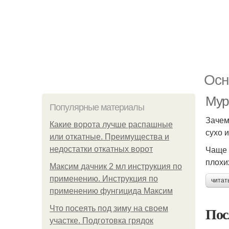
Осн
Мур
Популярные материалы
Зачем
Какие ворота лучше распашные
сухо 
или откатные. Преимущества и
Чаще 
недостатки откатных ворот
плохи
Максим дачник 2 мл инструкция по
применению. Инструкция по
читат
применению фунгицида Максим
Пос
Что посеять под зиму на своем
участке. Подготовка грядок