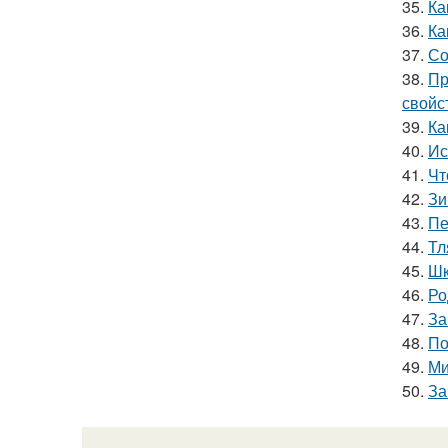
35.
Ка
36.
Ка
37.
Со
38.
Пр
свойс
39.
Ка
40.
Ис
41.
Чт
42.
Зи
43.
Пе
44.
Тл
45.
Шк
46.
Ро
47.
За
48.
По
49.
Ми
50.
За