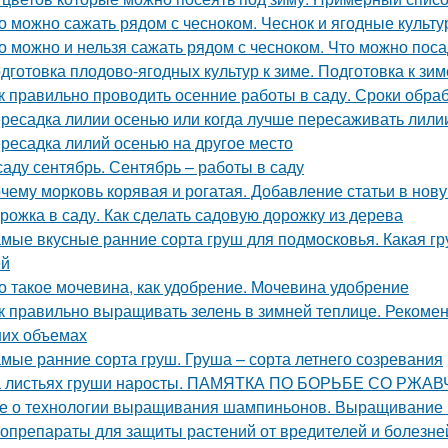
о можно сажать рядом с чесноком. Чеснок и ягодные культ
о можно и нельзя сажать рядом с чесноком. Что можно пос
дготовка плодово-ягодных культур к зиме. Подготовка к зим
к правильно проводить осенние работы в саду. Сроки обра
ресадка лилии осенью или когда лучше пересаживать лили
ресадка лилий осенью на другое место
саду сентябрь. Сентябрь – работы в саду
чему морковь корявая и рогатая. Добавление статьи в нов
рожка в саду. Как сделать садовую дорожку из дерева
мые вкусные ранние сорта груш для подмосковья. Какая гр
ей
о такое мочевина, как удобрение. Мочевина удобрение
к правильно выращивать зелень в зимней теплице. Рекоме
их объемах
мые ранние сорта груш. Груша – сорта летнего созревания
 листьях груши наросты. ПАМЯТКА ПО БОРЬБЕ СО РЖ
е о технологии выращивания шампиньонов. Выращивание
опрепараты для защиты растений от вредителей и болезней