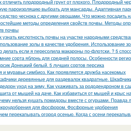
к отличить плодородный грунт от плохого. Плодородный чер
кую пароизоляцию выбрать для мансарды. Адаптивная па
седство чеснока с другими овощами. Что можно посадить н
остейшие методы определения свойств почвы. Методы опр
тв почвы
к узнать кислотность почвы на участке народными средства
пользование золы в качестве удобрения. Использование зо
о делать если я пересолила макароны по-флотски. ? 5 спосо
мние сорта яблонь для средней полосы. Особенности реги
рсик Донецкий белый. 5 лучших сортов персика
я и муравьи симбиоз. Как проявляется дружба насекомых
афчики деревянные для раздевалок квадратные. Шкафчики
дедорн уход на зиму. Как ухаживать за рододендроном в са
щита от мышей на даче. Как избавиться от мышей и крыс н
чему нельзя кушать помидоры вместе с огурцами. Правда л
кроудобрения для фосфором. Фосфорные удобрения
чем перекапывать огород осенью. Когда с осени перекапы