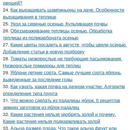
овощей?
24.
Как выращивать шампиньоны на даче. Особенности
выращивания в теплице
25.
Уход за сиренью осенью. Культивация почвы
26.
Обеззараживание теплицы осенью. Обработка
теплицы из поликарбоната осенью
27.
Какие цветы посадить в августе, чтобы цвели осенью.
Добавление статьи в новую подборку
28.
Томаты низкорослые не требующие пасынкования.
Низкорослые помидоры для теплиц
29.
Яблони летние сорта. Самые лучшие сорта яблонь,
выведенные за последние годы
30.
Как узнать, какая почва на дачном участке. Алгоритм
определения типа грунта
31.
Что можно сделать из падалицы яблок. 5 рецептов
зимних заготовок из яблок-падалиц
32.
Какие растения нельзя удобрять золой и почему.
Какие растения нельзя подкармливать золой
33.
Алыча размер плода. Что такое алыча фрукт или