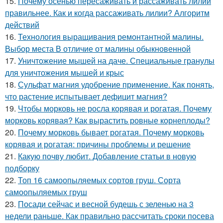
15.
Почему осенью пересаживать и рассаживать лилии
правильнее. Как и когда рассаживать лилии? Алгоритм
действий
16.
Технология выращивания ремонтантной малины.
Выбор места В отличие от малины обыкновенной
17.
Уничтожение мышей на даче. Специальные гранулы
для уничтожения мышей и крыс
18.
Сульфат магния удобрение применение. Как понять,
что растение испытывает дефицит магния?
19.
Чтобы морковь не росла корявая и рогатая. Почему
морковь корявая? Как вырастить ровные корнеплоды?
20.
Почему морковь бывает рогатая. Почему морковь
корявая и рогатая: причины проблемы и решение
21.
Какую почву любит. Добавление статьи в новую
подборку
22.
Топ 16 самоопыляемых сортов груш. Сорта
самоопыляемых груш
23.
Посади сейчас и весной будешь с зеленью на 3
недели раньше. Как правильно рассчитать сроки посева