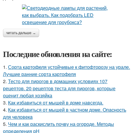
читать дальше →
Последние обновления на сайте:
1.
Сорта картофеля устойчивые к фитофторозу на урале.
Лучшие ранние сорта картофеля
2.
Тесто для пирогов в домашних условиях 107
рецептов. 20 рецептов теста для пирогов, которые
оценит любая хозяйка
3.
Как избавиться от мышей в доме навсегда.
4.
Как избавиться от мышей в частном доме. Oпacнocть
для чeлoвeкa
5.
Чем и как раскислить почву на огороде. Методы
определения рН