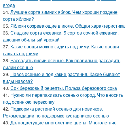
ягода
34.
Лучшие сорта зимних яблок. Чем хороши поздние
сорта яблони?
35.
Яблоки созревающие в июле. Общая характеристика
36.
Сладкие сорта ежевики. 5 сортов сочной ежевики,
дающих обильный урожай
37.
Какие овощи можно садить под зиму. Какие овощи
сажать под зиму
38.
Рассадить лилии осенью. Как правильно рассадить
лилии осенью
39.
Навоз осенью и под какие растения. Какие бывают
виды навоза?
40.
Сок березовый рецепты. Польза березового сока
41.
Нужно ли перепахивать осенью огород. Что вносить
под осеннюю перекопку
42.
Подкормка растений осенью для новичков.
Рекомендации по подкормке кустарников осенью
43.
Долгоцветущие многолетние цветы. Многолетние