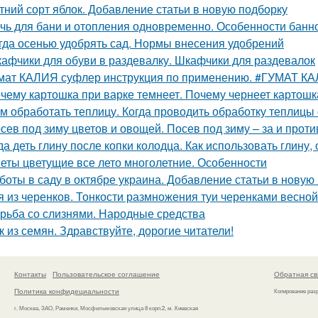
тний сорт яблок. Добавление статьи в новую подборку
чь для бани и отопления одновременно. Особенности банн
гда осенью удобрять сад. Нормы внесения удобрений
афчики для обуви в раздевалку. Шкафчики для раздевалок
мат КАЛИЯ суфлер инструкция по применению. #ГУМАТ К
чему картошка при варке темнеет. Почему чернеет картошк
м обработать теплицу. Когда проводить обработку теплицы
сев под зиму цветов и овощей. Посев под зиму – за и проти
да деть глину после копки колодца. Как использовать глину
еты цветущие все лето многолетние. Особенности
боты в саду в октябре украина. Добавление статьи в новую
я из черенков. Тонкости размножения туи черенками весной
рьба со слизнями. Народные средства
к из семян. Здравствуйте, дорогие читатели!
Контакты
Пользовательское соглашение
Обратная св
Политика конфидециальности
Копирование раз
г. Москва, ЗАО, Раменки, Мосфильмовская улица 8 корп.2, м. Киевская