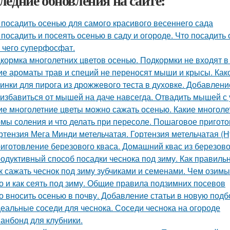
ледние обновления на сайте:
 посадить осенью для самого красивого весеннего сада
 посадить и посеять осенью в саду и огороде. Что посадить
 чего суперфосфат.
кормка многолетних цветов осенью. Подкормки не входят в
ие ароматы трав и специй не переносят мыши и крысы. Как
инки для пирога из дрожжевого теста в духовке. Добавлени
 избавиться от мышей на даче навсегда. Отвадить мышей с 
ие многолетние цветы можно сажать осенью. Какие многоле
мы соления и что делать при пересоле. Пошаговое пригот
ртензия Мега Минди метельчатая. Гортензия метельчатая (Hy
иготовление березового кваса. Домашний квас из березово
одуктивный способ посадки чеснока под зиму. Как правильн
к сажать чеснок под зиму зубчиками и семенами. Чем озимы
о и как сеять под зиму. Общие правила подзимних посевов
о вносить осенью в почву. Добавление статьи в новую подб
еальные соседи для чеснока. Соседи чеснока на огороде
анбонд для клубники.