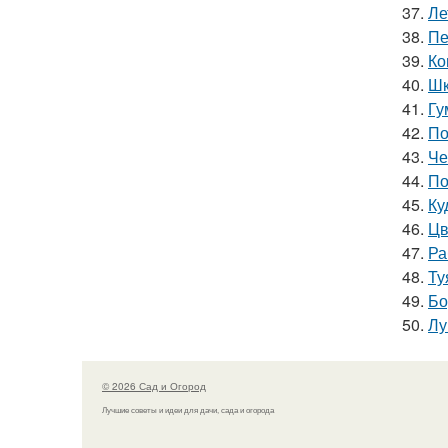
37.
Ле
38.
Пе
39.
Ко
40.
Шк
41.
Гу
42.
По
43.
Че
44.
По
45.
Ку
46.
Цв
47.
Ра
48.
Ту
49.
Бо
50.
Лу
© 2026 Сад и Огород
Лучшие советы и идеи для дачи, сада и огорода