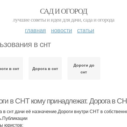
САД И ОГОРОД
лучшие советы и идеи для дачи, сада и огорода
главная
новости
статьи
ьзования в снт
Дороги до
оги в снт
Дорога в снт
снт
оги в СНТ кому принадлежат. Дорога в С
а в снт дачи её назначение.Дороги внутри СНТ в собственнос
ь.Публикации
ы юристов: