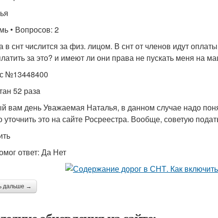
ья
мь • Вопросов: 2
а в снт числится за физ. лицом. В снт от членов идут оплаты
платить за это? и имеют ли они права не пускать меня на м
с №13448400
тан 52 разa
й вам день Уважаемая Наталья, в данном случае надо поня
 уточнить это на сайте Росреестра. Вообще, советую подат
ить
омог ответ: Да Нет
ь дальше →