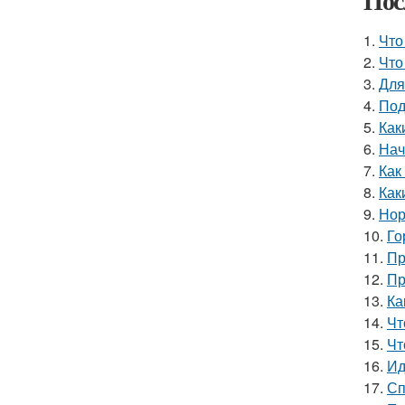
Пос
1.
Что
2.
Что
3.
Для
4.
Под
5.
Как
6.
Нач
7.
Как
8.
Как
9.
Нор
10.
Го
11.
Пр
12.
Пр
13.
Ка
14.
Чт
15.
Чт
16.
Ид
17.
Сп