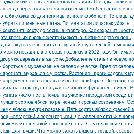
садка лилий осенью когда и как посадить. Посадка лилий о
к и когда пересаживают лилии осенью. Особенности осенне
рта баклажанов для теплицы из поликарбоната. Теплицы д
к убрать пигментные пятна. Пигментация лица: как убрать
к сохранить хосту до весны в квартире. Как сохранить хосту
рта красных яблок с желтой мякотью. Летние сорта яблонь
гда и какую зелень сеять в открытый грунт весной семенами
о можно посадить в огороде под зиму в 2022 году. Оптимал
дкормка деревьев в августе. Добавление статьи в новую п
к бороться с муравьями на садовом участке. Вред от садов
к прогнать муравьев с участка. Растения - враги садовых м
к определить кислотность почвы без приборов. Электронн
к узнать, какой грунт на участке и какой фундамент нужен.
к узнать кислотность почвы на участке народными средства
 лучших сортов яблок по регионам и срокам созревания. О
чему яблоки внутри розовые. Пять сортов яблок с красной 
рец Болгарский и перец горький. Добавление статьи в нов
рсик мелитопольский описание сорта. Самые лучшие сорта
седи для груши. Что можно сажать рядом с грушей, соседст