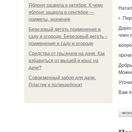
Яблоня зацвела в октябре. К чему
Натал
яблоня зацвела в сентябре —
г. Пер
приметы, значение
Дорог
Березовый деготь применение в
член 
саду и огороде. Березовый деготь –
применение в саду и огороде
вопро
Средства от грызунов на даче. Как
прочи
избавиться от мышей и крыс на
Добры
даче?
Можно
Современный забор для дачи.
Уточн
Пластик и поликарбонат
Вам п
читат