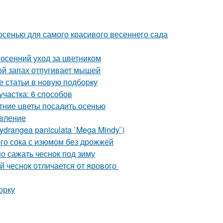
 осенью для самого красивого весеннего сада
 осенний уход за цветником
ой запах отпугивает мышей
е статьи в новую подборку
участка: 6 способов
тние цветы посадить осенью
овление
drangea paniculata `Mega Mindy`)
го сока с изюмом без дрожжей
о сажать чеснок под зиму
й чеснок отличается от ярового
орку