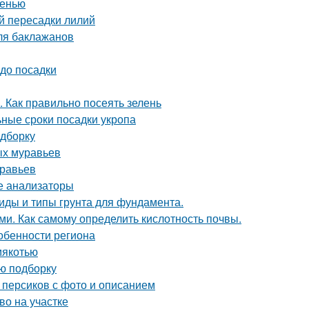
сенью
й пересадки лилий
ля баклажанов
 до посадки
. Как правильно посеять зелень
ьные сроки посадки укропа
одборку
ых муравьев
уравьев
ые анализаторы
 Виды и типы грунта для фундамента.
ми. Как самому определить кислотность почвы.
собенности региона
мякотью
ую подборку
 персиков с фото и описанием
во на участке