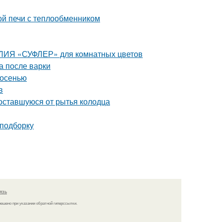
ой печи с теплообменником
АЛИЯ «СУФЛЕР» для комнатных цветов
а после варки
 осенью
в
, оставшуюся от рытья колодца
 подборку
язь
решено при указании обратной гиперссылки.