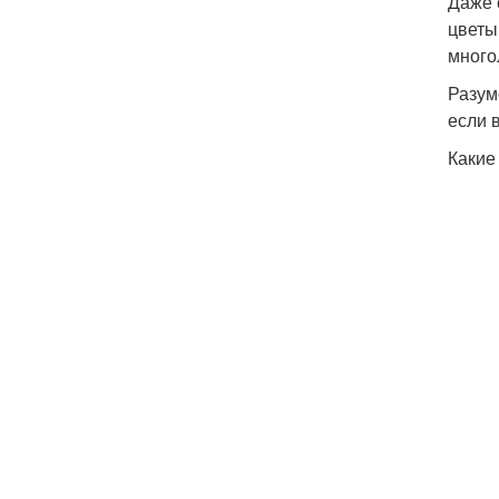
Даже 
цветы
много
Разум
если 
Какие