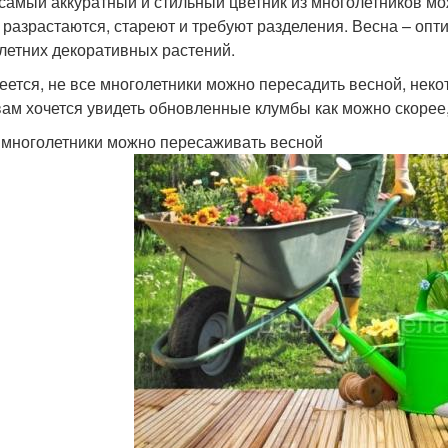
самый аккуратный и стильный цветник из многолетников мож
 разрастаются, стареют и требуют разделения. Весна – оп
летних декоративных растений.
еется, не все многолетники можно пересадить весной, неко
вам хочется увидеть обновленные клумбы как можно скорее,
 многолетники можно пересаживать весной