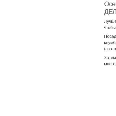
Осе
ДЕ
Лучше
чтобы
Посад
клумб
(азот
Затем
много