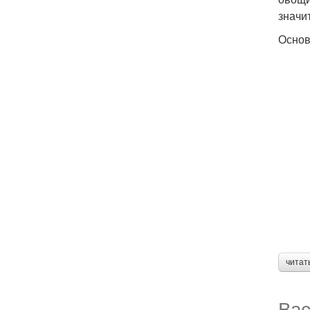
значи
Основ
читат
Вас