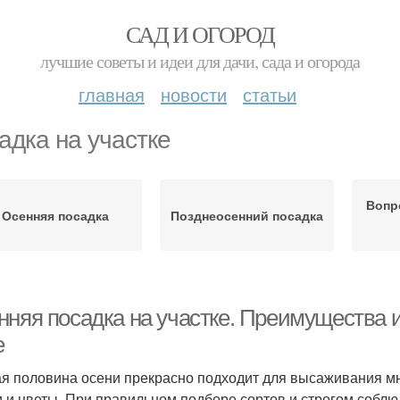
САД И ОГОРОД
лучшие советы и идеи для дачи, сада и огорода
главная
новости
статьи
адка на участке
Вопр
Осенняя посадка
Позднеосенний посадка
нняя посадка на участке. Преимущества и
е
я половина осени прекрасно подходит для высаживания мно
 и цветы. При правильном подборе сортов и строгом собл