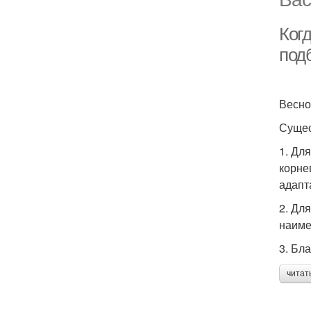
Ког
под
Весно
Сущес
1. Дл
корне
адапт
2. Дл
наиме
3. Бл
читат