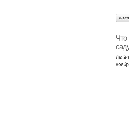
читат
Что 
сад
Любит
ноябр