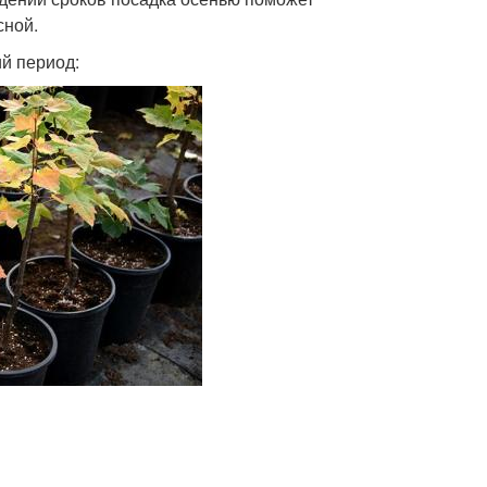
сной.
й период: