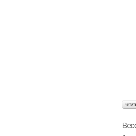
читат
Весе