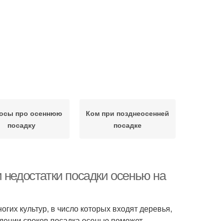
осы про осеннюю
Ком при позднеосенней
посадку
посадке
 недостатки посадки осенью на
гих культур, в число которых входят деревья,
юдении сроков посадка осенью поможет