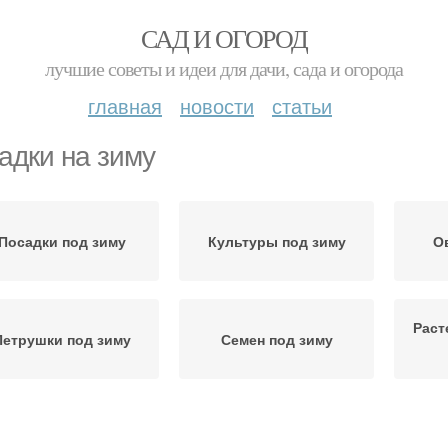
САД И ОГОРОД
лучшие советы и идеи для дачи, сада и огорода
главная
новости
статьи
адки на зиму
Посадки под зиму
Культуры под зиму
О
Раст
Петрушки под зиму
Семен под зиму
Посадка под зиму
Репы под зиму