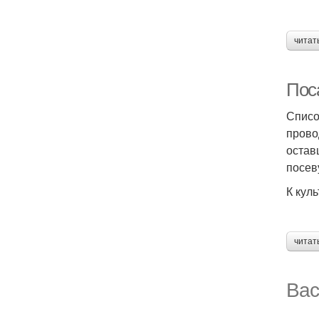
читат
Пос
Списо
прово
остав
посев
К кул
читат
Вас