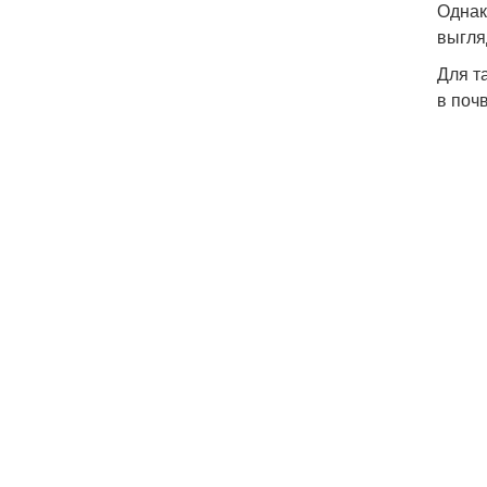
Однак
выгля
Для т
в поч