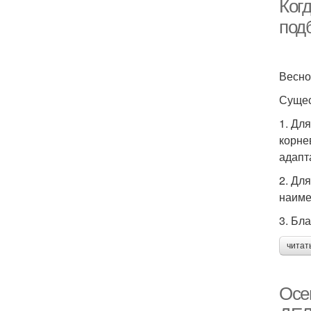
Ког
под
Весно
Сущес
1. Дл
корне
адапт
2. Дл
наиме
3. Бл
читат
Осе