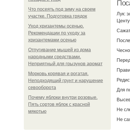
Пос
Что посеять под зиму на своем
Лук: 
участке. Подготовка грядок
Центу
Уход хризантемы осенью.
Сажат
Рекомендации по уходу за
После
хризантемами осенью
Чесно
Отпугивание мышей из дома
народными средствами.
Перед
Неприятный для грызунов аромат
Прави
Морковь корявая и рогатая.
Редис
Неподходящий грунт и нарушение
севооборота
Для п
Почему яблоки внутри розовые.
Высев
Пять сортов яблок с красной
Не сл
мякотью
Не са