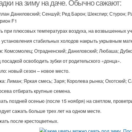
адки на зиму на даче. Обычно сажают:
эллан Даниловский; Сеншуй; Ред Барон; Шекспир; Стурон; Р
рион F1
ь при плюсовых температурах воздуха, на возвышенных уч
 установления стабильных холодов накрыть укрывным мат
к: Комсомолец; Отрадненский; Даниловский; Любаша; Дубко
 посадкой освободить зубки от родительского «донца».
ло: новый сезон – новое место.
ка: Лиман; Яркая смесь; Заря; Королева рынка; Охотский; 
осева отбирать крупные семена.
ать поздней осенью (после 15 ноября) на светлом, провет
едует сажать больше трех лет на одном месте.
жать после крестоцветных.