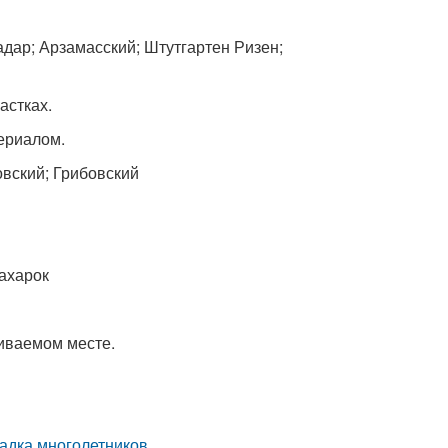
адар; Арзамасский; Штутгартен Ризен;
астках.
ериалом.
вский; Грибовский
Сахарок
риваемом месте.