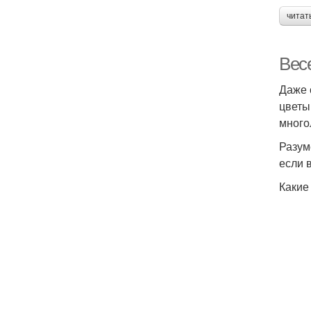
читат
Весе
Даже 
цветы
много
Разум
если 
Какие