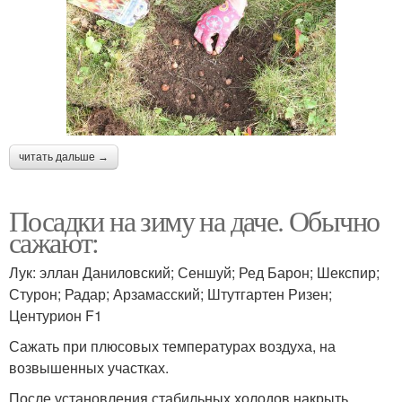
читать дальше →
Посадки на зиму на даче. Обычно
сажают:
Лук: эллан Даниловский; Сеншуй; Ред Барон; Шекспир;
Стурон; Радар; Арзамасский; Штутгартен Ризен;
Центурион F1
Сажать при плюсовых температурах воздуха, на
возвышенных участках.
После установления стабильных холодов накрыть