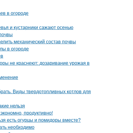
ьев в огороде
евья и кустарники сажают осенью
 почвы
делить механический состав почвы
лы в огороде
ев
оры не краснеют: дозаривание урожая в
именение
брать. Виды твердотопливных котлов для
акие нельзя
экономно, продуктивно!
ьзя есть огурцы и помидоры вместе?
вать необходимо