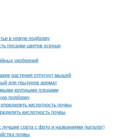
тьи в новую подборку
сть посадки цветов осенью
ийных удобрений
Какие растения отпугнут мышей
ый для грызунов аромат
самыми крупными плодами
вую подборку
 определить кислотность почвы
пределить кислотность почвы
лучшие сорта с фото и названиями (каталог)
ойства почвы