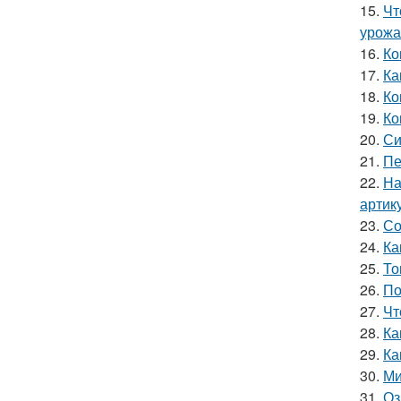
15.
Чт
урожа
16.
Ко
17.
Ка
18.
Ко
19.
Ко
20.
Си
21.
Пе
22.
На
артик
23.
Со
24.
Ка
25.
То
26.
По
27.
Чт
28.
Ка
29.
Ка
30.
Ми
31.
Оз