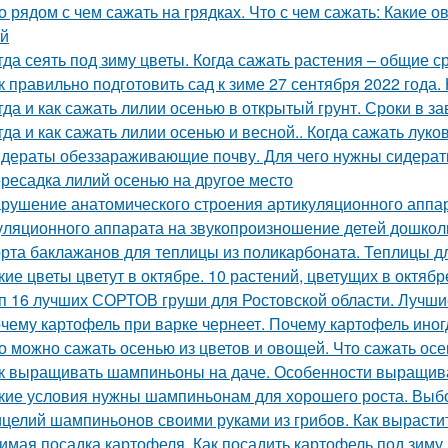
о рядом с чем сажать на грядках. Что с чем сажать: Какие 
й
гда сеять под зиму цветы. Когда сажать растения – общие с
к правильно подготовить сад к зиме 27 сентября 2022 года. 
гда и как сажать лилии осенью в открытый грунт. Сроки в з
гда и как сажать лилии осенью и весной.. Когда сажать лук
дераты обеззараживающие почву. Для чего нужны сидера
ресадка лилий осенью на другое место
рушение анатомического строения артикуляционного аппар
уляционного аппарата на звукопроизношение детей дошкол
рта баклажанов для теплицы из поликарбоната. Теплицы д
кие цветы цветут в октябре. 10 растений, цветущих в октябр
п 16 лучших СОРТОВ груши для Ростовской области. Лучши
чему картофель при варке чернеет. Почему картофель иног
о можно сажать осенью из цветов и овощей. Что сажать осе
к выращивать шампиньоны на даче. Особенности выращив
кие условия нужны шампиньонам для хорошего роста. Вы
целий шампиньонов своими руками из грибов. Как вырастит
имая посадка картофеля. Как посадить картофель под зиму