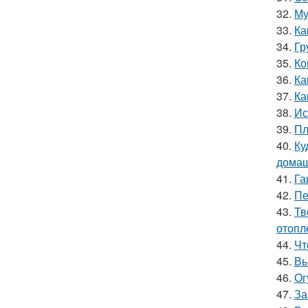
32.
Му
33.
Ка
34.
Гр
35.
Ко
36.
Ка
37.
Ка
38.
Ис
39.
Пл
40.
Ку
домаш
41.
Га
42.
Пе
43.
Тв
отопл
44.
Чт
45.
Вы
46.
Ог
47.
За