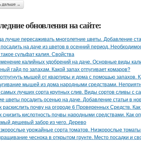
ь дальше →
ледние обновления на сайте:
да лучше пересаживать многолетние цветы. Добавление ста
 посадить на даче из цветов в осенний период. Необходимо
 такое сульфат калия. Свойства
менение калийных удобрений на даче. Основные виды кал
ный гайд по запахам. Какой запах отпугивает комаров?
 отпугнуть мышей от квартиры и дома с помощью запахов. 
угивание мышей из дома народными средствами. Неприятн
 самых лучших сорта крупных слив. Виды сортов сливы с 
ие цветы посадить осенью на даче. Добавление статьи в но
к раскислить почву на огороде 6 Проверенных Средств. Как
к снизить кислотность почвы народными средствами. Как о
мый дешевый забор из чего. Дерево
зкорослые урожайные сорта томатов. Низкорослые томаты: 
ращивание чеснока в открытом грунте. Место посадки и св