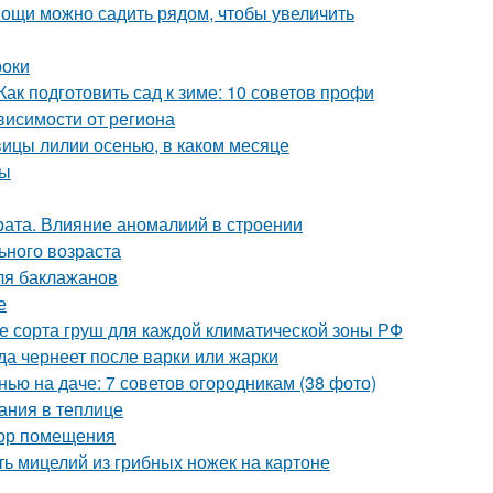
овощи можно садить рядом, чтобы увеличить
роки
Как подготовить сад к зиме: 10 советов профи
ависимости от региона
овицы лилии осенью, в каком месяце
ты
ата. Влияние аномалиий в строении
ьного возраста
ля баклажанов
е
е сорта груш для каждой климатической зоны РФ
да чернеет после варки или жарки
нью на даче: 7 советов огородникам (38 фото)
ания в теплице
бор помещения
ь мицелий из грибных ножек на картоне