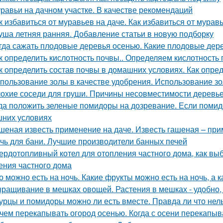
равьи на дачном участке. В качестве рекомендаций
к избавиться от муравьев на даче. Как избавиться от мурав
уша летняя ранняя. Добавление статьи в новую подборку
гда сажать плодовые деревья осенью. Какие плодовые дер
к определить кислотность почвы.. Определяем кислотность
к определить состав почвы в домашних условиях. Как опре
пользование золы в качестве удобрения. Использование зо
охие соседи для груши. Причины несовместимости деревь
да положить зеленые помидоры на дозревание. Если помид
них условиях
шеная известь применение на даче. Известь гашеная – пр
чь для бани. Лучшие производители банных печей
ердотопливный котел для отопления частного дома, как вы
ения частного дома
о можно есть на ночь. Какие фрукты можно есть на ночь, а к
ращивание в мешках овощей. Растения в мешках - удобно, 
урцы и помидоры можно ли есть вместе. Правда ли что нел
чем перекапывать огород осенью. Когда с осени перекапы