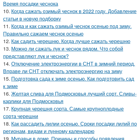
Время посадки чеснока
10.
Когда сажать озимый чеснок в 2022 году. Добавление
статьи в новую подборку
11.
Когда и как сажать озимый чеснок осенью под зиму.
Правильно сажаем чеснок осенью
12.
Как садить черешню. Когда лучше сажать черешню
13.
Можно ли сажать лук и чеснок рядом. Что собой
представляют лук и чеснок?
14.
Отключение электроэнергии в СНТ в зимний период.
Вправе ли СНТ отключать электроэнергию на зиму
15.
Подготовка сада к зиме осенью. Как подготовить сад
к зиме
16.
Желтая слива для Подмосковья лучший сорт. Сливы-
карлики для Подмосковья
17.
Крупная черешня сорта. Самые крупноплодные
сорта черешни
18.
Как рассадить лилии осенью. Сроки посадки лилий по
регионам, видам и лунному календарю
19.
Муравьи в доме. Причины и способы появления