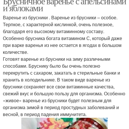
Брусничное варенье с апельсинами
и яблоками
Варенье из брусники . Варенье из брусники – особое.
Терпкое, с характерной кислинкой, очень полезное,
Брусника с сахаром
Варение из брусники
благодаря его высокому витаминному составу.
Особенно брусника богата витамином С, который даже
при варке варенья из нее остается в ягодах в большом
количестве.
Брусника в сиропе
Компот из брусники
Готовят варенье из брусники на зиму различными
способами. Бруснику было бы очень полезно
перекрутить с сахаром, закатать в стерильные банки и
хранить в холодильнике. В таком виде варенье из
брусники сохраняет все свои витаминные качества,
свежий вкус и большую пользу для организма. Особенно
«живое» варенье из брусники будет полезным для
организма зимой в период простудных заболеваний и
весной, в период падения иммунитета.