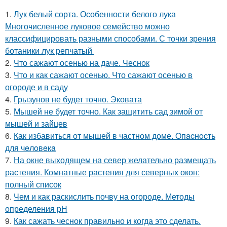
1.
Лук белый сорта. Особенности белого лука
Многочисленное луковое семейство можно
классифицировать разными способами. С точки зрения
ботаники лук репчатый
2.
Что сажают осенью на даче. Чеснок
3.
Что и как сажают осенью. Что сажают осенью в
огороде и в саду
4.
Грызунов не будет точно. Эковата
5.
Мышей не будет точно. Как защитить сад зимой от
мышей и зайцев
6.
Как избавиться от мышей в частном доме. Oпacнocть
для чeлoвeкa
7.
На окне выходящем на север желательно размещать
растения. Комнатные растения для северных окон:
полный список
8.
Чем и как раскислить почву на огороде. Методы
определения рН
9.
Как сажать чеснок правильно и когда это сделать.