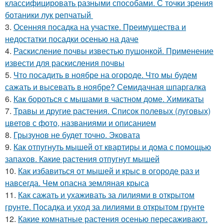
классифицировать разными способами. С точки зрения
ботаники лук репчатый
3.
Осенняя посадка на участке. Преимущества и
недостатки посадки осенью на даче
4.
Раскисление почвы известью пушонкой. Применение
извести для раскисления почвы
5.
Что посадить в ноябре на огороде. Что мы будем
сажать и высевать в ноябре? Семидачная шпаргалка
6.
Как бороться с мышами в частном доме. Химикаты
7.
Травы и другие растения. Список полевых (луговых)
цветов с фото, названиями и описанием
8.
Грызунов не будет точно. Эковата
9.
Как отпугнуть мышей от квартиры и дома с помощью
запахов. Какие растения отпугнут мышей
10.
Как избавиться от мышей и крыс в огороде раз и
навсегда. Чем опасна земляная крыса
11.
Как сажать и ухаживать за лилиями в открытом
грунте. Посадка и уход за лилиями в открытом грунте
12.
Какие комнатные растения осенью пересаживают.