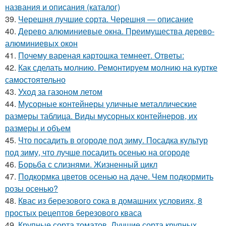
названия и описания (каталог)
39.
Черешня лучшие сорта. Черешня — описание
40.
Дерево алюминиевые окна. Преимущества дерево-
алюминиевых окон
41.
Почему вареная картошка темнеет. Ответы:
42.
Как сделать молнию. Ремонтируем молнию на куртке
самостоятельно
43.
Уход за газоном летом
44.
Мусорные контейнеры уличные металлические
размеры таблица. Виды мусорных контейнеров, их
размеры и объем
45.
Что посадить в огороде под зиму. Посадка культур
под зиму, что лучше посадить осенью на огороде
46.
Борьба с слизнями. Жизненный цикл
47.
Подкормка цветов осенью на даче. Чем подкормить
розы осенью?
48.
Квас из березового сока в домашних условиях, 8
простых рецептов березового кваса
49.
Крупные сорта томатов. Лучшие сорта крупных