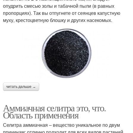
опудрить смесью золы и табачной пыли (в равных
пропорциях). Так вы отпугнете от сеянцев капустную
муху, крестоцветную блошку и других насекомых.
читать дальше →
Аммиачная селитра это, что.
Область применения
Селитра аммиачная – вещество уникальное по двум
причинам: отлично подходит для всех видов растений,