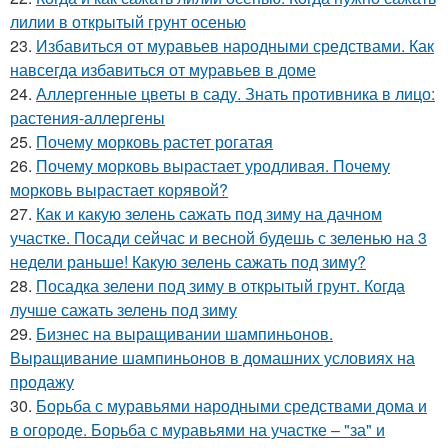
лилии в открытый грунт осенью
23.
Избавиться от муравьев народными средствами. Как
навсегда избавиться от муравьев в доме
24.
Аллергенные цветы в саду. Знать противника в лицо:
растения-аллергены
25.
Почему морковь растет рогатая
26.
Почему морковь вырастает уродливая. Почему
морковь вырастает корявой?
27.
Как и какую зелень сажать под зиму на дачном
участке. Посади сейчас и весной будешь с зеленью на 3
недели раньше! Какую зелень сажать под зиму?
28.
Посадка зелени под зиму в открытый грунт. Когда
лучше сажать зелень под зиму
29.
Бизнес на выращивании шампиньонов.
Выращивание шампиньонов в домашних условиях на
продажу
30.
Борьба с муравьями народными средствами дома и
в огороде. Борьба с муравьями на участке – "за" и