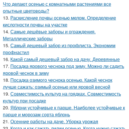
Что делают осенью с комнатными растениями все
опытные цветоводы?
13.
Раскисление почвы осенью мелом. Определение
кислотности почвы на участке
14.
Самые дешёвые заборы и ограждения.
Металлические заборы
15.
Самый дешевый забор из профлиста. Экономим
профнастил
16.
Какой самый дешевый забор на дачу. Деревянные
17.
Посадка ярового чеснока под зиму. Можно ли садить
яровой чеснок в зиму
18.
Посадка озимого чеснока осенью. Какой чеснок
лучше сажать: озимый осенью или яровой весной
19.
Совместимость культур на грядках. Совместимость
культур при посадке
20.
Яблони устойчивые к парше. Наиболее устойчивые к
парше и морозам сорта яблонь
21.
Осенние работы на даче. Уборка урожая
22.
Когда и как сажать лилии осенью. Когда нужно сажать