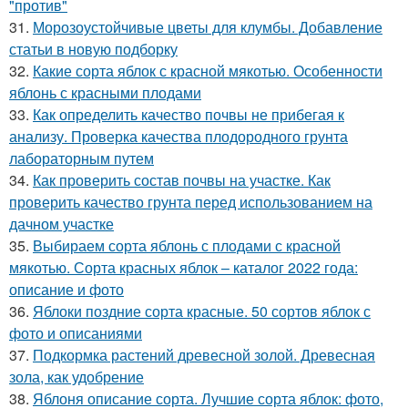
"против"
31.
Морозоустойчивые цветы для клумбы. Добавление
статьи в новую подборку
32.
Какие сорта яблок с красной мякотью. Особенности
яблонь с красными плодами
33.
Как определить качество почвы не прибегая к
анализу. Проверка качества плодородного грунта
лабораторным путем
34.
Как проверить состав почвы на участке. Как
проверить качество грунта перед использованием на
дачном участке
35.
Выбираем сорта яблонь с плодами с красной
мякотью. Сорта красных яблок – каталог 2022 года:
описание и фото
36.
Яблоки поздние сорта красные. 50 сортов яблок с
фото и описаниями
37.
Подкормка растений древесной золой. Древесная
зола, как удобрение
38.
Яблоня описание сорта. Лучшие сорта яблок: фото,