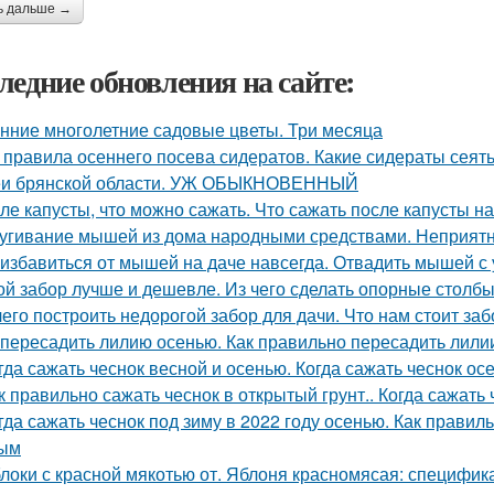
ь дальше →
ледние обновления на сайте:
нние многолетние садовые цветы. Три месяца
 правила осеннего посева сидератов. Какие сидераты сеят
и брянской области. УЖ ОБЫКНОВЕННЫЙ
ле капусты, что можно сажать. Что сажать после капусты н
угивание мышей из дома народными средствами. Неприятн
 избавиться от мышей на даче навсегда. Отвадить мышей с 
ой забор лучше и дешевле. Из чего сделать опорные столб
чего построить недорогой забор для дачи. Что нам стоит за
 пересадить лилию осенью. Как правильно пересадить лили
гда сажать чеснок весной и осенью. Когда сажать чеснок ос
к правильно сажать чеснок в открытый грунт.. Когда сажать
гда сажать чеснок под зиму в 2022 году осенью. Как правил
ным
локи с красной мякотью от. Яблоня красномясая: специфик