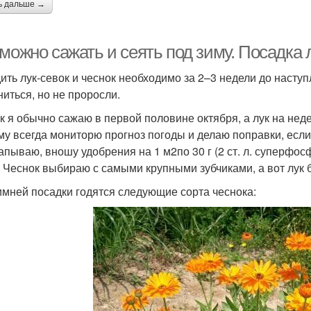
ь дальше →
можно сажать и сеять под зиму. Посадка 
ить лук-севок и чеснок необходимо за 2–3 недели до насту
ниться, но не проросли.
к я обычно сажаю в первой половине октября, а лук на нед
му всегда мониторю прогноз погоды и делаю поправки, если
апываю, вношу удобрения на 1 м2по 30 г (2 ст. л. суперфос
. Чеснок выбираю с самыми крупными зубчиками, а вот лук 
имней посадки годятся следующие сорта чеснока: