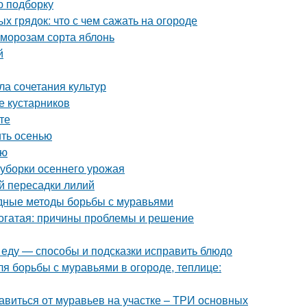
ю подборку
 грядок: что с чем сажать на огороде
 морозам сорта яблонь
й
ла сочетания культур
е кустарников
те
ить осенью
ью
 уборки осеннего урожая
й пересадки лилий
дные методы борьбы с муравьями
рогатая: причины проблемы и решение
и еду — способы и подсказки исправить блюдо
ля борьбы с муравьями в огороде, теплице:
збавиться от муравьев на участке – ТРИ основных