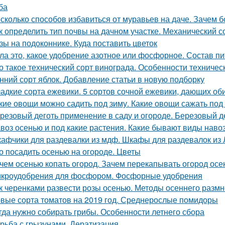
ба
сколько способов избавиться от муравьев на даче. Зачем б
к определить тип почвы на дачном участке. Механический с
зы на подоконнике. Куда поставить цветок
ла это, какое удобрение азотное или фосфорное. Состав п
о такое технический сорт винограда. Особенности техничес
нний сорт яблок. Добавление статьи в новую подборку
адкие сорта ежевики. 5 сортов сочной ежевики, дающих о
кие овощи можно садить под зиму. Какие овощи сажать под
резовый деготь применение в саду и огороде. Березовый де
воз осенью и под какие растения. Какие бывают виды наво
афчики для раздевалки из мдф. Шкафы для раздевалок из
о посадить осенью на огороде. Цветы
чем осенью копать огород. Зачем перекапывать огород ос
кроудобрения для фосфором. Фосфорные удобрения
к черенками развести розы осенью. Методы осеннего разм
вые сорта томатов на 2019 год. Среднерослые помидоры
гда нужно собирать грибы. Особенности летнего сбора
рьба с грызунами. Дератизация