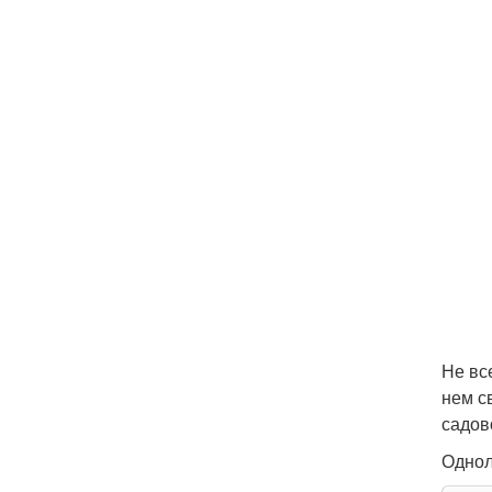
Не вс
нем с
садов
Однол