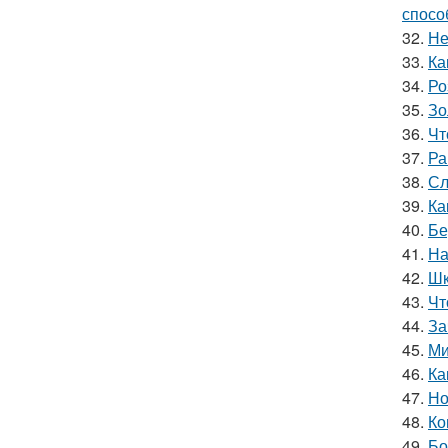
спосо
32.
Не
33.
Ка
34.
Ро
35.
Зо
36.
Чт
37.
Ра
38.
Сл
39.
Ка
40.
Бе
41.
На
42.
Шк
43.
Чт
44.
За
45.
Ми
46.
Ка
47.
Но
48.
Ко
49.
Бо