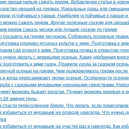
кие овощи нельзя сажать рядом. Добавление статьи в нову
седство овощей на грядках. Идеальные пары для смешанных
лони устойчивые к парше. Наиболее устойчивые к парше и
о можно сажать рядом. Другие полезные соседи для овоще
чем рядом сажать чеснок или лучшие соседи по грядке
о посадить на грядке чесноком. Соблюдать основные прави
дготовка плодово-ягодных культур к зиме. Подготовка к зим
товим сад огород к зиме. Подготовка почвы в открытом грун
о нужно делать с деревьями осенью. Какие удобрения внос
к подготовить к зиме газон. Правила ухода за газоном осен
регной осенью на грядки. Чем подкармливать грядки после
к и когда пересаживают лилии осенью. Особенности осенне
рьба с садовыми муравьями народными средствами. Наро
чему морковь бывает рогатая. Почему морковь корявая и 
п 29 зимних груш.
к спасти пересоленное блюдо. Что делать, если пересолил
к избавиться от муравьев на огороде навсегда. Что нужно д
тва
к избавиться от муравьев на участке раз и навсегда. Как и