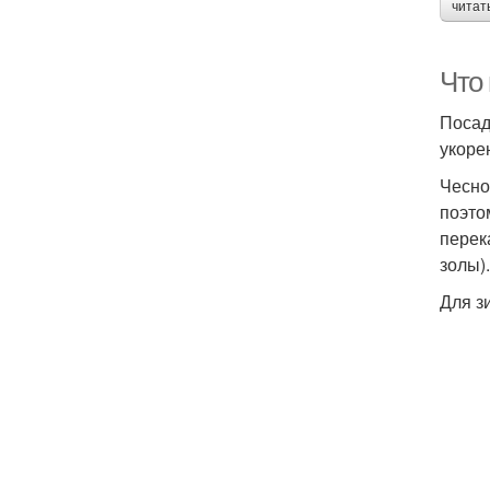
читат
Что 
Посад
укоре
Чесно
поэто
перек
золы)
Для з