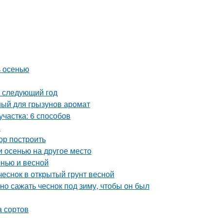
ь осенью
а следующий год
ый для грызунов аромат
участка: 6 способов
ы
бор построить
и осенью на другое место
енью и весной
 чеснок в открытый грунт весной
ьно сажать чеснок под зиму, чтобы он был
а сортов