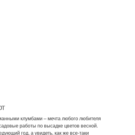
от
уманными клумбами – мечта любого любителя
садовые работы по высадке цветов весной.
дующий год, а увидеть, как же все-таки