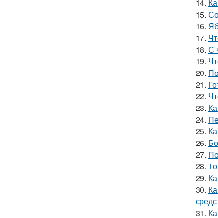
14.
Ка
15.
Со
16.
Яб
17.
Чт
18.
С 
19.
Чт
20.
По
21.
Го
22.
Чт
23.
Ка
24.
Пе
25.
Ка
26.
Бо
27.
По
28.
То
29.
Ка
30.
Ка
средс
31.
Ка