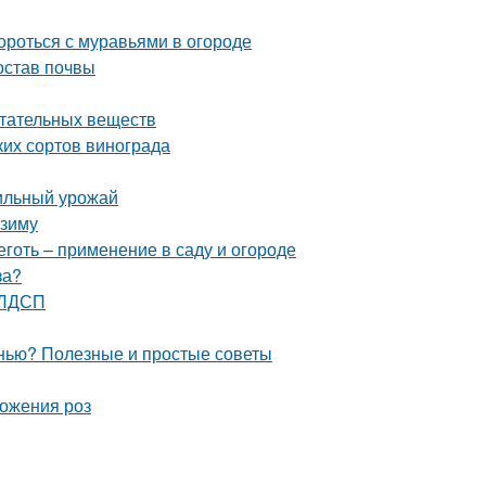
ороться с муравьями в огороде
остав почвы
итательных веществ
ких сортов винограда
бильный урожай
 зиму
готь – применение в саду и огороде
за?
 ЛДСП
енью? Полезные и простые советы
ножения роз