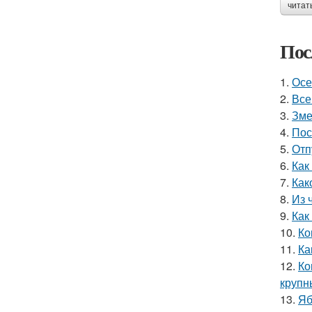
читат
Пос
1.
Осе
2.
Все
3.
Зме
4.
Пос
5.
Отп
6.
Как
7.
Как
8.
Из 
9.
Как
10.
Ко
11.
Ка
12.
Ко
круп
13.
Яб