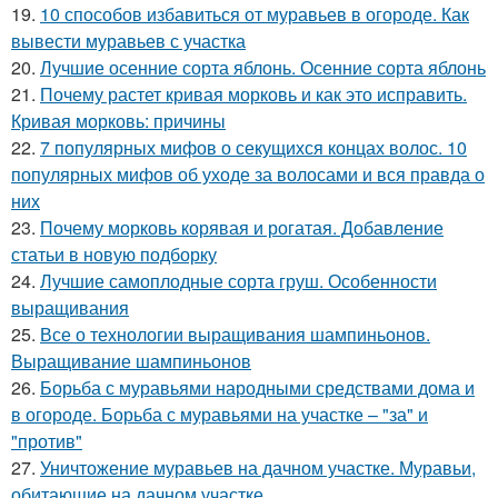
19.
10 способов избавиться от муравьев в огороде. Как
вывести муравьев с участка
20.
Лучшие осенние сорта яблонь. Осенние сорта яблонь
21.
Почему растет кривая морковь и как это исправить.
Кривая морковь: причины
22.
7 популярных мифов о секущихся концах волос. 10
популярных мифов об уходе за волосами и вся правда о
них
23.
Почему морковь корявая и рогатая. Добавление
статьи в новую подборку
24.
Лучшие самоплодные сорта груш. Особенности
выращивания
25.
Все о технологии выращивания шампиньонов.
Выращивание шампиньонов
26.
Борьба с муравьями народными средствами дома и
в огороде. Борьба с муравьями на участке – "за" и
"против"
27.
Уничтожение муравьев на дачном участке. Муравьи,
обитающие на дачном участке