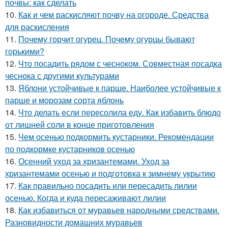
почвы: как сделать
10.
Как и чем раскисляют почву на огороде. Средства
для раскисления
11.
Почему горчит огурец. Почему огурцы бывают
горькими?
12.
Что посадить рядом с чесноком. Совместная посадка
чеснока с другими культурами
13.
Яблони устойчивые к парше. Наиболее устойчивые к
парше и морозам сорта яблонь
14.
Что делать если пересолила еду. Как избавить блюдо
от лишней соли в конце приготовления
15.
Чем осенью подкормить кустарники. Рекомендации
по подкормке кустарников осенью
16.
Осенний уход за хризантемами. Уход за
хризантемами осенью и подготовка к зимнему укрытию
17.
Как правильно посадить или пересадить лилии
осенью. Когда и куда пересаживают лилии
18.
Как избавиться от муравьев народными средствами.
Разновидности домашних муравьев