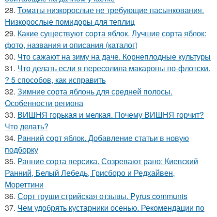
28.
Томаты низкорослые не требующие пасынкования.
Низкорослые помидоры для теплиц
29.
Какие существуют сорта яблок. Лучшие сорта яблок:
фото, названия и описания (каталог)
30.
Что сажают на зиму на даче. Корнеплодные культуры
31.
Что делать если я пересолила макароны по-флотски.
? 5 способов, как исправить
32.
Зимние сорта яблонь для средней полосы.
Особенности региона
33.
ВИШНЯ горькая и мелкая. Почему ВИШНЯ горчит?
Что делать?
34.
Ранний сорт яблок. Добавление статьи в новую
подборку
35.
Ранние сорта персика. Созревают рано: Киевский
Ранний, Белый Лебедь, Грисборо и Редхайвен,
Мореттини
36.
Сорт груши стрийская отзывы. Pyrus communis
37.
Чем удобрять кустарники осенью. Рекомендации по