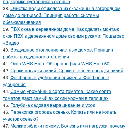
подкормке кустарников осенью
38.
Очистка воды от железа из скважины в загородном
доме до питьевой. Принцип работы системы
обезжелезивания
39.
ПВХ окна в деревянном доме. Как сделать монтаж
окон ПВХ в деревянном доме своими руками: Пошагово
+Видео
40.
Воздушное отопление частных домов. Принцип
работы воздушного отопления
41.
Окна WHS Halo. Обзор профиля WHS Halo 60
42.
Сроки посадки лилий. Сроки осенней посадки лилий
43.
Фосфорные удобрения примеры. Фосфорные
удобрения
44.
Самые урожайные сорта томатов. Какие сорта
томатов дают самый высокий урожай в теплицах
45.
Голубика садовая выращивание и уход.
46.
Перекопка огорода осенью. Копать или не копать
участок осенью?
47.
Мелкие яблоки почему. Болезнь или нагрузка: почему