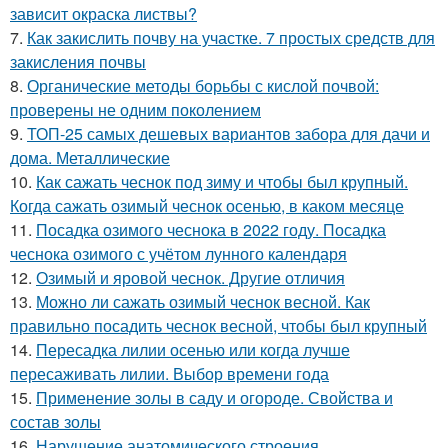
зависит окраска листвы?
7.
Как закислить почву на участке. 7 простых средств для
закисления почвы
8.
Органические методы борьбы с кислой почвой:
проверены не одним поколением
9.
ТОП-25 самых дешевых вариантов забора для дачи и
дома. Металлические
10.
Как сажать чеснок под зиму и чтобы был крупный.
Когда сажать озимый чеснок осенью, в каком месяце
11.
Посадка озимого чеснока в 2022 году. Посадка
чеснока озимого с учётом лунного календаря
12.
Озимый и яровой чеснок. Другие отличия
13.
Можно ли сажать озимый чеснок весной. Как
правильно посадить чеснок весной, чтобы был крупный
14.
Пересадка лилии осенью или когда лучше
пересаживать лилии. Выбор времени года
15.
Применение золы в саду и огороде. Свойства и
состав золы
16.
Нарушение анатомического строения