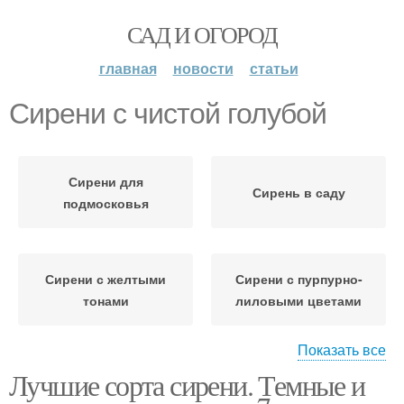
САД И ОГОРОД
главная
новости
статьи
Сирени с чистой голубой
Сирени для
Сирень в саду
подмосковья
Сирени с желтыми
Сирени с пурпурно-
тонами
лиловыми цветами
Показать все
Лучшие сорта сирени. Темные и
Сирени с розоватой
Сирени с цветками
окраской