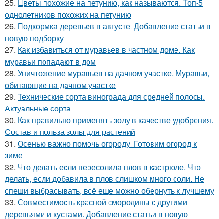
25.
Цветы похожие на петунию, как называются. Топ-5
однолетников похожих на петунию
26.
Подкормка деревьев в августе. Добавление статьи в
новую подборку
27.
Как избавиться от муравьев в частном доме. Как
муравьи попадают в дом
28.
Уничтожение муравьев на дачном участке. Муравьи,
обитающие на дачном участке
29.
Технические сорта винограда для средней полосы.
Актуальные сорта
30.
Как правильно применять золу в качестве удобрения.
Состав и польза золы для растений
31.
Осенью важно помочь огороду. Готовим огород к
зиме
32.
Что делать если пересолила плов в кастрюле. Что
делать, если добавила в плов слишком много соли. Не
спеши выбрасывать, всё еще можно обернуть к лучшему
33.
Совместимость красной смородины с другими
деревьями и кустами. Добавление статьи в новую