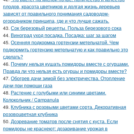
плодов, красота цветников и долгая жизнь деревьев
зависят от правильного понимания садоводом-
огородником принципа, где и что лучше сажать.
43.
Сок березовый рецепты. Польза березового сока
44.
Виноград уход посадка. Посадка: шаг за шагом
45.
Осенняя подкормка гортензии метельчатой. Чем
подкормить гортензию метельчатую и как правильно это
сделать?
46.
Почему нельзя кушать помидоры вместе с огурцами.
Правда ли что нельзя есть огурцы и помидоры вместе?
47.
Обогрев дачи зимой без электричества. Отопление
дачи при помощи газа
48.
Растение с голубыми или синими цветами.
Колокольчик / Campanula
49.
Клубника с розовыми цветами сорта. Декоративная
розовоцветная клубника
50.
Дозревание томатов после снятия с куста. Если
помидоры не краснеют: дозаривание урожая в