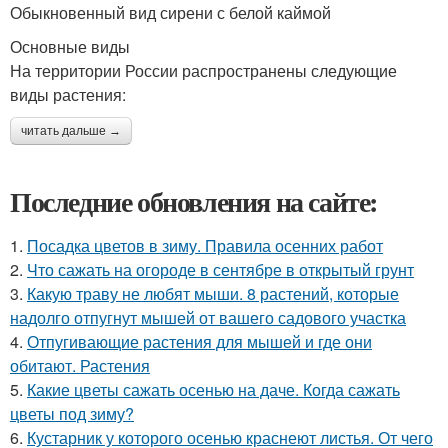
Обыкновенный вид сирени с белой каймой
Основные виды
На территории России распространены следующие
виды растения:
читать дальше →
Последние обновления на сайте:
1.
Посадка цветов в зиму. Правила осенних работ
2.
Что сажать на огороде в сентябре в открытый грунт
3.
Какую траву не любят мыши. 8 растений, которые
надолго отпугнут мышей от вашего садового участка
4.
Отпугивающие растения для мышей и где они
обитают. Растения
5.
Какие цветы сажать осенью на даче. Когда сажать
цветы под зиму?
6.
Кустарник у которого осенью краснеют листья. От чего