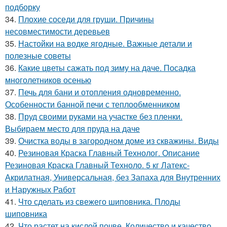
подборку
34.
Плохие соседи для груши. Причины
несовместимости деревьев
35.
Настойки на водке ягодные. Важные детали и
полезные советы
36.
Какие цветы сажать под зиму на даче. Посадка
многолетников осенью
37.
Печь для бани и отопления одновременно.
Особенности банной печи с теплообменником
38.
Пруд своими руками на участке без пленки.
Выбираем место для пруда на даче
39.
Очистка воды в загородном доме из скважины. Виды
40.
Резиновая Краска Главный Технолог. Описание
Резиновая Краска Главный Техноло. 5 кг Латекс-
Акрилатная, Универсальная, без Запаха для Внутренних
и Наружных Работ
41.
Что сделать из свежего шиповника. Плоды
шиповника
42.
Что растет на кислой почве. Количество и качество