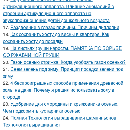
артикуляционного аппарата. Влияние аномалиий в
строении артикуляционного аппарата на
звукопроизношение детей дошкольного возраста
17.
Раздвоение в глазах причины. Причины диплопии
18.
Как сохранить хосту до весны в квартире. Как
сохранить хосту до посадки
19.
На листьях груши наросты. ПАМЯТКА ПО БОРЬБЕ
СО РЖАВЧИНОЙ ГРУШИ
20.
Газон осенью стрижка. Когда удобрять газон осенью?
21.
Сеем зелень под зиму. Принцип посадки зелени под
зиму
22.
4 беспроигрышных способа применения древесной
золы на даче. Почему я решил использовать золу в
огороде
23.
Удобрение для смородины и крыжовника осенью.
Чем подкормить кустарники осенью
24.
Полная Технология выращивания шампиньонов.
Технология выращивания