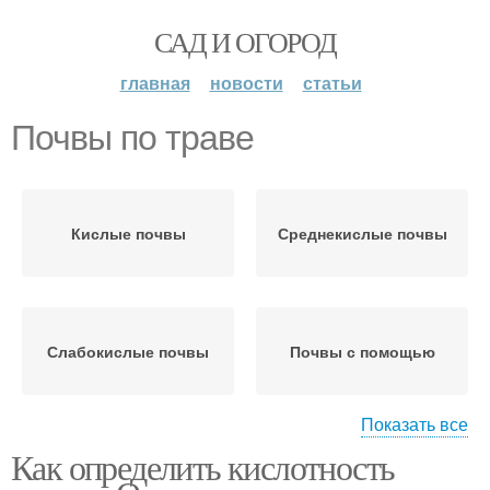
САД И ОГОРОД
главная
новости
статьи
Почвы по траве
Кислые почвы
Среднекислые почвы
Слабокислые почвы
Почвы с помощью
Показать все
Как определить кислотность
Почвы в домашних
Почвы по сорнякам
условиях