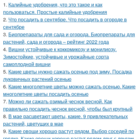
1.
Калийные удобрения, что это такое и как
пользоваться. Простые калийные удобрения
2.
Что посадить в сентябре. Что посадить в огороде в
сентябре
3.
Биопрепараты для сада и огорода. Биопрепараты для
растений, сада и огорода – рейтинг 2022 года
4.
Вишни устойчивые к коккомикозу и монилиозу.
Зимостойкие, устойчивые и урожайные сорта
самоплодной вишни
5.
Какие цветы нужно сажать осенью под зиму. Посадка
луковичных растений осенью
6.
Какие многолетние цветы можно сажать осенью. Какие
многолетние цветы посадить осенью
7.
Можно ли сажать озимый чеснок весной. Как
правильно посадить чеснок весной, чтобы был крупный
8.
В мае расцветают цветы, какие. 9 привлекательных
растений, цветущих в мае
9.
Какие овощи хорошо растут рядом. Выбор соседей по
грядке. Какие овощи хорошо растут рядом друг с другом