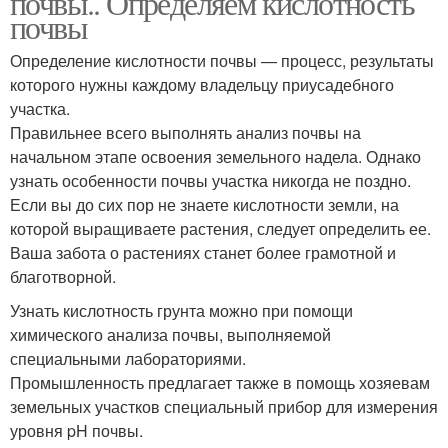
почвы.. Определяем кислотность
почвы
Определение кислотности почвы — процесс, результаты
Почвы на садовом
которого нужны каждому владельцу приусадебного
Почвы по растениям
участке
участка.
Правильнее всего выполнять анализ почвы на
начальном этапе освоения земельного надела. Однако
узнать особенности почвы участка никогда не поздно.
Если вы до сих пор не знаете кислотности земли, на
которой выращиваете растения, следует определить ее.
Ваша забота о растениях станет более грамотной и
благотворной.
Узнать кислотность грунта можно при помощи
химического анализа почвы, выполняемой
специальными лабораториями.
Промышленность предлагает также в помощь хозяевам
земельных участков специальный прибор для измерения
уровня pH почвы.