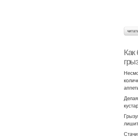
читат
Как
гры
Несмо
колич
аппет
Делая
куста
Грызу
лишит
Стачи