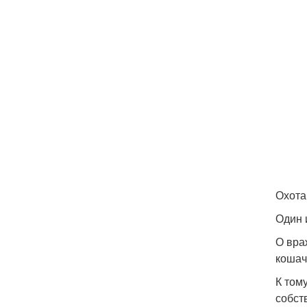
Охота
Один 
О вра
кошач
К том
собст