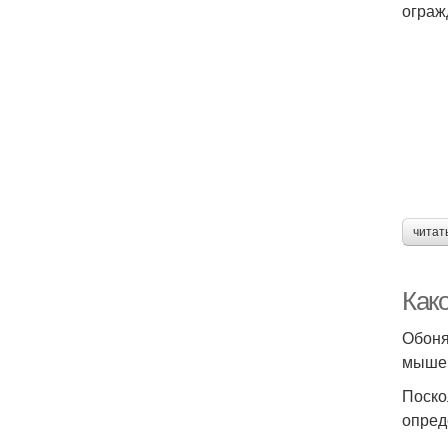
ограж
читат
Как
Обоня
мыше
Поско
опред