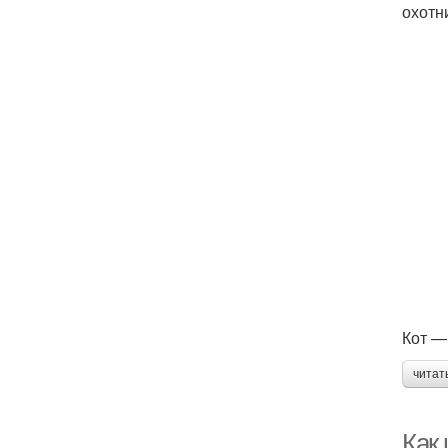
охотн
Кот —
читат
Как 