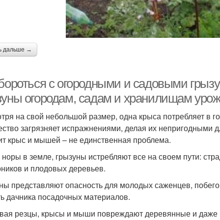
ь дальше →
 бороться с огородными и садовыми грызу
зуны огородам, садам и хранилищам уро
тря на свой небольшой размер, одна крыса потребляет в го
ество загрязняет испражнениями, делая их непригодными 
ит крыс и мышей – не единственная проблема.
 норы в земле, грызуны истребляют все на своем пути: стр
рников и плодовых деревьев.
ны представляют опасность для молодых саженцев, побего
ь дачника посадочных материалов.
вая резцы, крысы и мыши повреждают деревянные и даже 