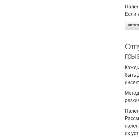
Пален
Если 
читат
Отп
гры
Кажды
быть 
инсек
Метод
резки
Пален
Рассм
пален
их ус