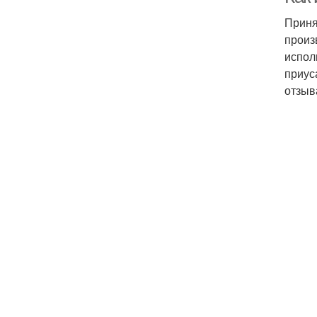
Приня
произ
испол
приус
отзыв