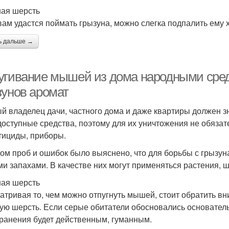
ая шерсть
вам удастся поймать грызуна, можно слегка подпалить ему х
ь дальше →
угивание мышей из дома народными сре
зунов аромат
й владелец дачи, частного дома и даже квартиры должен зн
доступные средства, поэтому для их уничтожения не обяза
тициды, приборы.
ом проб и ошибок было выяснено, что для борьбы с грызун
ми запахами. В качестве них могут применяться растения, 
ая шерсть
атривая то, чем можно отпугнуть мышей, стоит обратить вн
ую шерсть. Если серые обитатели обосновались основательн
транения будет действенным, гуманным.