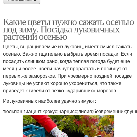
Какие цветы нужно сажать осенью
под зиму. Посадка луковичных
растений осенью
Цветы, выращиваемые из луковиц, имеет смысл сажать
осенью. Важно тщательно выбрать время посадки. Если
посадить слишком рано, когда теплая погода будет еще
месяц и более, цветы начнут прорастать и погибнут от
первых же заморозков. При чрезмерно поздней посадке
луковицы не успеют хорошо укорениться, что также
приведет к гибели от резко «ударивших» морозов.
Из луковичных наиболее удачно зимуют:
тюльпан;гиацинт;крокус;нарцисс;лилия;безвременник;пуш