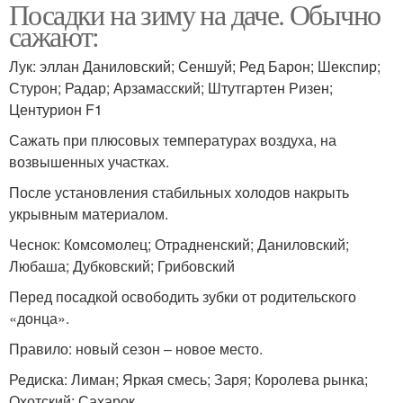
Посадки на зиму на даче. Обычно
сажают:
Лук: эллан Даниловский; Сеншуй; Ред Барон; Шекспир;
Стурон; Радар; Арзамасский; Штутгартен Ризен;
Центурион F1
Сажать при плюсовых температурах воздуха, на
возвышенных участках.
После установления стабильных холодов накрыть
укрывным материалом.
Чеснок: Комсомолец; Отрадненский; Даниловский;
Любаша; Дубковский; Грибовский
Перед посадкой освободить зубки от родительского
«донца».
Правило: новый сезон – новое место.
Редиска: Лиман; Яркая смесь; Заря; Королева рынка;
Охотский; Сахарок