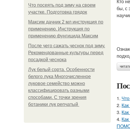
Кто н
Что посеять под зиму на своем
бы, с
участке. Подготовка грядок
научи
Максим дачник 2 мл инструкция по
применению. Инструкция по
применению фунгицида Максим
После чего сажать чеснок под зиму.
Ознак
Рекомендованные культуры перед
подхо
посадкой чеснока
читат
Лук белый сорта. Особенности
белого лука Многочисленное
Пос
луковое семейство можно
классифицировать разными
способами. С точки зрения
1.
Что
ботаники лук репчатый
2.
Как
3.
Как
4.
Как
ПОМО