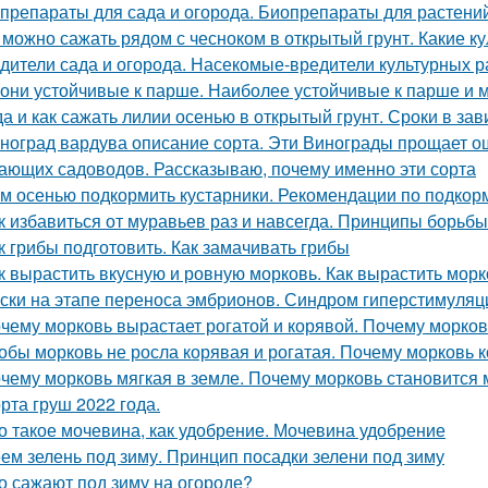
препараты для сада и огорода. Биопрепараты для растений,
 можно сажать рядом с чесноком в открытый грунт. Какие к
дители сада и огорода. Насекомые-вредители культурных р
они устойчивые к парше. Наиболее устойчивые к парше и 
да и как сажать лилии осенью в открытый грунт. Сроки в за
ноград вардува описание сорта. Эти Винограды прощает о
ающих садоводов. Рассказываю, почему именно эти сорта
м осенью подкормить кустарники. Рекомендации по подкор
к избавиться от муравьев раз и навсегда. Принципы борьб
к грибы подготовить. Как замачивать грибы
к вырастить вкусную и ровную морковь. Как вырастить морк
ски на этапе переноса эмбрионов. Синдром гиперстимуляции
чему морковь вырастает рогатой и корявой. Почему морков
обы морковь не росла корявая и рогатая. Почему морковь
чему морковь мягкая в земле. Почему морковь становится 
рта груш 2022 года.
о такое мочевина, как удобрение. Мочевина удобрение
ем зелень под зиму. Принцип посадки зелени под зиму
о сажают под зиму на огороде?