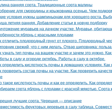
лина ранняя сорта. Традиционные сорта малины
обрение для смородины и крыжовника осенью. Чем подкорм
кие условия нужны шампиньонам для хорошего роста. Вы
уша летняя ранняя. Добавление статьи в новую подборку
ичтожение муравьев на дачном участке. Муравьи, обитающи
обенности яблонь с красными плодами
к отличить плодородный грунт от плохого. Плодородный чер
повник свежий, что с ним делать. Отвар шиповника: польз
к узнать тип почвы на вашем участке и зачем это нужно. Ка
боты в саду и огороде октябрь. Работы в саду в октябре.
к определить кислотность почвы в домашних условиях. Как
к проверить состав почвы на участке. Как проверить качес
ке
о такое кислотность почвы и как ее определить. Как опред
бираем сорта яблонь с плодами с красной мякотью. Сорта к
решня лучшие сорта. Черешня — описание
вместимость фруктовых деревьев в саду таблица. Совмест