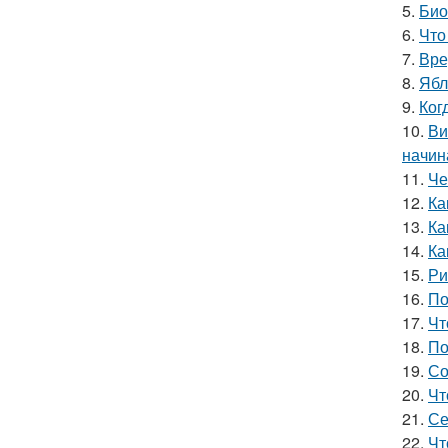
5.
Био
6.
Что
7.
Вре
8.
Ябл
9.
Ког
10.
Ви
начин
11.
Че
12.
Ка
13.
Ка
14.
Ка
15.
Ри
16.
По
17.
Чт
18.
По
19.
Со
20.
Чт
21.
Се
22.
Чт