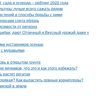
 сада и огорода – рейтинг 2022 года
ультуры лучше всего сажать рядом
астений и способы борьбы с ними
морозам сорта яблонь
висимости от региона
шибки, дают Отличный и Вкусный урожай даже у
мке кустарников осенью
ы с муравьями
овь в открытом грунте
 яичников, что это и как этого избежать?
ь растет рогатая
 корявая? Как вырастить ровные корнеплоды?
мягкой в земле