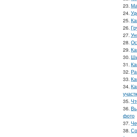
23.
Ма
24.
Уд
25.
Ка
26.
Гр
27.
Ун
28.
Ос
29.
Ка
30.
Ши
31.
Ка
32.
Ра
33.
Ка
34.
Ка
участ
35.
Чт
36.
Вы
фото
37.
Че
38.
Со