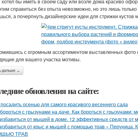
е хотел бы иметь в своем саду или возле дома красиво офо
 этим справиться без опыта невозможно, но это лишь только
шься, а почерпнуть дизайнерские идеи для стрижки кустов 
омившись с огромным ассортиментом выставленных фото ст
дящие для вашего участка мотивы.
ь дальше →
ледние обновления на сайте:
 посадить осенью для самого красивого весеннего сада
 бороться с грызунами на даче. Как бороться с грызунами:
 избавиться от мышей в доме. 12 эффективных средств от
 избавиться от крыс и мышей с помощью трав » Перуни
ЩЬЮ ТРАВ