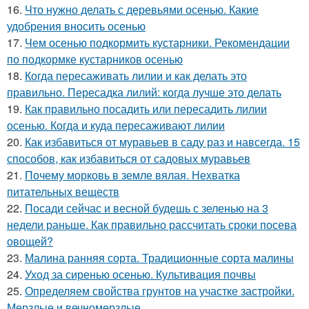
16.
Что нужно делать с деревьями осенью. Какие
удобрения вносить осенью
17.
Чем осенью подкормить кустарники. Рекомендации
по подкормке кустарников осенью
18.
Когда пересаживать лилии и как делать это
правильно. Пересадка лилий: когда лучше это делать
19.
Как правильно посадить или пересадить лилии
осенью. Когда и куда пересаживают лилии
20.
Как избавиться от муравьев в саду раз и навсегда. 15
способов, как избавиться от садовых муравьев
21.
Почему морковь в земле вялая. Нехватка
питательных веществ
22.
Посади сейчас и весной будешь с зеленью на 3
недели раньше. Как правильно рассчитать сроки посева
овощей?
23.
Малина ранняя сорта. Традиционные сорта малины
24.
Уход за сиренью осенью. Культивация почвы
25.
Определяем свойства грунтов на участке застройки.
Мерзлые и вечномерзлые