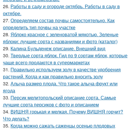
26.
Работы в саду и огороде октябрь. Работы в саду в
октябре.
27.
Определяем состав почвы самостоятельно. Как
определить тип почвы на участке
28.
Яблоко красное с зеленоватой мякотью. Зеленые
яблоки: лучшие сорта с названиями и фото (каталог)
29.
Калина Бульденеж описание. Внешний вид
30.
Твердые сорта яблок. Гид по 9 сортам яблок, которые
чаще всего продаются в супермаркетах
31.
Правильно используем золу в качестве удобрения
растений. Когда и как правильно вносить золу
32.
Алыча размер плода. Что такое алыча фрукт или
ягода
33.
Персик мелитопольский описание сорта. Самые
лучшие сорта персиков с фото и описанием
34.
ВИШНЯ горькая и мелкая. Почему ВИШНЯ горчит?
Что делать?
35.
Когда можно сажать саженцы осенью плодовых