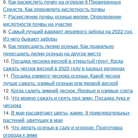
6.
Как раскислить почву на огороде 6 Проверенных
Средств. Как определить кислотность почвы
7.
Раскисление почвы осенью мелом. Определение
кислотности почвы на участке
8.
Самый лучший вариант дешевого забора на 2022 год.
Из чего бывают заборы
9.
Как пересадить лилию осенью. Как правильно
пересадить лилии осенью на другое место
10.
Посадка чеснока весной в открытый грунт. Когда
сажать чеснок весной в 2020 году в разных регионах
11.
Посадка озимого чеснока осенью. Какой чеснок
лучше сажать: озимый осенью или яровой весной
12.
Когда садить зимний чеснок. Яровые и озимые сорта
13.
Что можно сажать и сеять под зиму. Посадка лука и
чеснока
14.
В мае расцветают цветы, какие. 9 привлекательных
растений, цветущих в мае
15.
Что делать осенью в саду и огороде. Подготовка
огорода к зиме