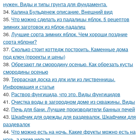
нужен. Виды и типы грунта для фундамента.
34.
Калина Бульденеж описание. Внешний вид
35.
Что можно сделать из падалицы яблок. 5 рецептов
зимних заготовок из яблок-падалиц
36.
Лучшие сорта зимних яблок. Чем хороши поздние
сорта яблони?
37.
Сколько стоит коттедж построить. Каменные дома
под ключ (проекты и цены)
38.
Обрезают ли смородину осенью. Как обрезать кусты
смородины осенью
39.
Террасная доска из дпк или из лиственницы.
Информация и статьи
40.
Раствор фунгицида, что это. Виды фунгицидов
41.
Очистка воды в загородном доме из скважины. Виды
42.
Печь для бани. Лучшие производители банных печей
43.
Шкафчик для одежды для раздевалок. Шкафчики для
раздевалок
44.
Что можно есть на ночь. Какие фрукты можно есть на
ночь, а какие нельзя