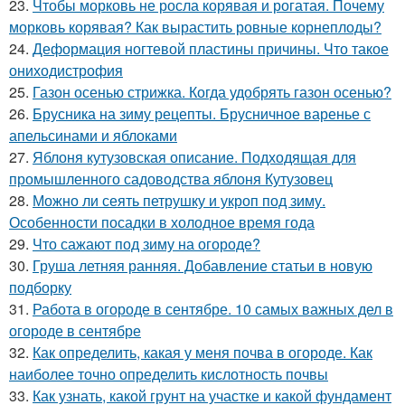
23.
Чтобы морковь не росла корявая и рогатая. Почему
морковь корявая? Как вырастить ровные корнеплоды?
24.
Деформация ногтевой пластины причины. Что такое
ониходистрофия
25.
Газон осенью стрижка. Когда удобрять газон осенью?
26.
Брусника на зиму рецепты. Брусничное варенье с
апельсинами и яблоками
27.
Яблоня кутузовская описание. Подходящая для
промышленного садоводства яблоня Кутузовец
28.
Можно ли сеять петрушку и укроп под зиму.
Особенности посадки в холодное время года
29.
Что сажают под зиму на огороде?
30.
Груша летняя ранняя. Добавление статьи в новую
подборку
31.
Работа в огороде в сентябре. 10 самых важных дел в
огороде в сентябре
32.
Как определить, какая у меня почва в огороде. Как
наиболее точно определить кислотность почвы
33.
Как узнать, какой грунт на участке и какой фундамент