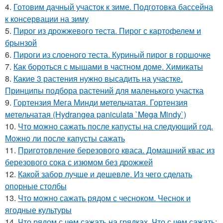
4.
Готовим дачный участок к зиме. Подготовка бассейна
к консервации на зиму
5.
Пирог из дрожжевого теста. Пирог с картофелем и
брынзой
6.
Пироги из слоеного теста. Куриный пирог в горшочке
7.
Как бороться с мышами в частном доме. Химикаты
8.
Какие 3 растения нужно высадить на участке.
Принципы подбора растений для маленького участка
9.
Гортензия Мега Минди метельчатая. Гортензия
метельчатая (Hydrangea paniculata `Mega Mindy`)
10.
Что можно сажать после капусты на следующий год.
Можно ли после капусты сажать
11.
Приготовление березового кваса. Домашний квас из
березового сока с изюмом без дрожжей
12.
Какой забор лучше и дешевле. Из чего сделать
опорные столбы
13.
Что можно сажать рядом с чесноком. Чеснок и
ягодные культуры
14.
Что рядом с чем сажать на грядках. Что с чем сажать: