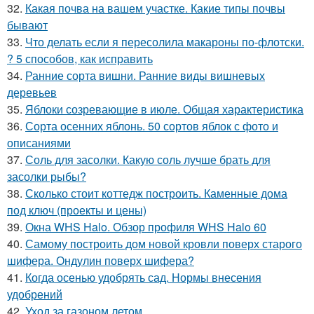
32.
Какая почва на вашем участке. Какие типы почвы
бывают
33.
Что делать если я пересолила макароны по-флотски.
? 5 способов, как исправить
34.
Ранние сорта вишни. Ранние виды вишневых
деревьев
35.
Яблоки созревающие в июле. Общая характеристика
36.
Сорта осенних яблонь. 50 сортов яблок с фото и
описаниями
37.
Соль для засолки. Какую соль лучше брать для
засолки рыбы?
38.
Сколько стоит коттедж построить. Каменные дома
под ключ (проекты и цены)
39.
Окна WHS Halo. Обзор профиля WHS Halo 60
40.
Самому построить дом новой кровли поверх старого
шифера. Ондулин поверх шифера?
41.
Когда осенью удобрять сад. Нормы внесения
удобрений
42.
Уход за газоном летом