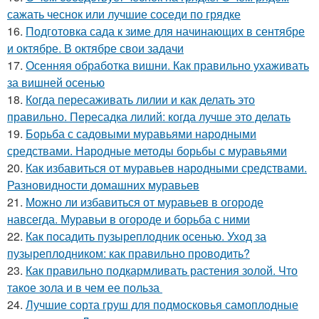
сажать чеснок или лучшие соседи по грядке
16.
Подготовка сада к зиме для начинающих в сентябре
и октябре. В октябре свои задачи
17.
Осенняя обработка вишни. Как правильно ухаживать
за вишней осенью
18.
Когда пересаживать лилии и как делать это
правильно. Пересадка лилий: когда лучше это делать
19.
Борьба с садовыми муравьями народными
средствами. Народные методы борьбы с муравьями
20.
Как избавиться от муравьев народными средствами.
Разновидности домашних муравьев
21.
Можно ли избавиться от муравьев в огороде
навсегда. Муравьи в огороде и борьба с ними
22.
Как посадить пузыреплодник осенью. Уход за
пузыреплодником: как правильно проводить?
23.
Как правильно подкармливать растения золой. Что
такое зола и в чем ее польза
24.
Лучшие сорта груш для подмосковья самоплодные