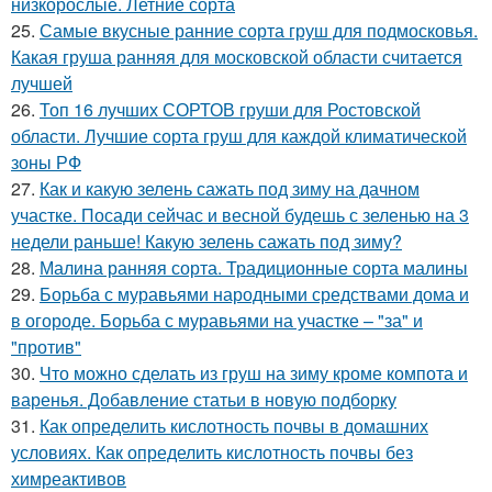
низкорослые. Летние сорта
25.
Самые вкусные ранние сорта груш для подмосковья.
Какая груша ранняя для московской области считается
лучшей
26.
Топ 16 лучших СОРТОВ груши для Ростовской
области. Лучшие сорта груш для каждой климатической
зоны РФ
27.
Как и какую зелень сажать под зиму на дачном
участке. Посади сейчас и весной будешь с зеленью на 3
недели раньше! Какую зелень сажать под зиму?
28.
Малина ранняя сорта. Традиционные сорта малины
29.
Борьба с муравьями народными средствами дома и
в огороде. Борьба с муравьями на участке – "за" и
"против"
30.
Что можно сделать из груш на зиму кроме компота и
варенья. Добавление статьи в новую подборку
31.
Как определить кислотность почвы в домашних
условиях. Как определить кислотность почвы без
химреактивов