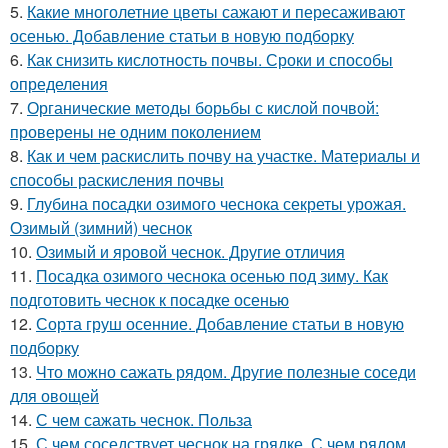
5.
Какие многолетние цветы сажают и пересаживают
осенью. Добавление статьи в новую подборку
6.
Как снизить кислотность почвы. Сроки и способы
определения
7.
Органические методы борьбы с кислой почвой:
проверены не одним поколением
8.
Как и чем раскислить почву на участке. Материалы и
способы раскисления почвы
9.
Глубина посадки озимого чеснока секреты урожая.
Озимый (зимний) чеснок
10.
Озимый и яровой чеснок. Другие отличия
11.
Посадка озимого чеснока осенью под зиму. Как
подготовить чеснок к посадке осенью
12.
Сорта груш осенние. Добавление статьи в новую
подборку
13.
Что можно сажать рядом. Другие полезные соседи
для овощей
14.
С чем сажать чеснок. Польза
15.
С чем соседствует чеснок на грядке. С чем рядом