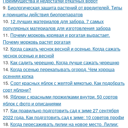
Преимущества и недостатки откатных ворот
9.
Биологическая защита растений от вредителей. Типы
и принципы действия биопрепаратов
10.
12 лучших материалов для забора. 7 самых
популярных материалов для изготовления забора
11.
Почему морковь корявая и рогатая вырастает.
Почему морковь растет рогатая
12.
Когда сажать чеснок весной и осенью. Когда сажать
чеснок осенью и весной
13.
Как садить черешню. Когда лучше сажать черешню
14.
Когда осенью перекапывать огород. Чем хороша
осенняя копка
15.
Сорт красных яблок с желтой мякотью. Как подобрать
сорт яблони?
16.
Яблоки с красными прожилками внутри. 50 сортов
яблок с фото и описаниями
17.
Как правильно подготовить сад к зиме 27 сентября
2022 года. Как подготовить сад к зиме: 10 советов профи
18.
Когда пересаживать лилии на новое место. Лилии: