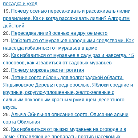
посадка и уход
19.
Почему осенью пересаживать и рассаживать лилии
правильнее. Как и когда рассаживать лилии? Алгоритм
действий
20.
Пересадка лилий осенью на другое место
21.
Избавиться от муравьев народными средствами. Как
навсегда избавиться от муравьев в доме
22.
Как избавиться от муравьев в саду раз и навсегда. 15
способов, как избавиться от садовых муравьев
23.
Почему морковь растет рогатая
24.
Летние сорта яблонь для волгоградской области.
Яндыковское Деревья среднерослые. Яблоки средние и
крупные, округло-уплощенные, желто-зеленые с
сильным покровным красным румянцем, десертного
вкуса.
25.
Алыча Обильная описание сорта. Описание алычи
сорта Обильная
26.
Как избавиться от рыжих муравьев на огороде и в
доме. Отравляющие препараты против насекомых