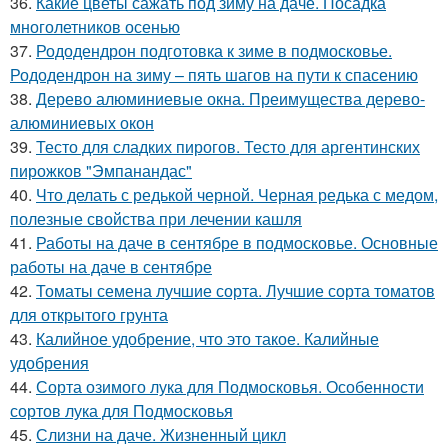
36.
Какие цветы сажать под зиму на даче. Посадка
многолетников осенью
37.
Рододендрон подготовка к зиме в подмосковье.
Рододендрон на зиму – пять шагов на пути к спасению
38.
Дерево алюминиевые окна. Преимущества дерево-
алюминиевых окон
39.
Тесто для сладких пирогов. Тесто для аргентинских
пирожков "Эмпанандас"
40.
Что делать с редькой черной. Черная редька с медом,
полезные свойства при лечении кашля
41.
Работы на даче в сентябре в подмосковье. Основные
работы на даче в сентябре
42.
Томаты семена лучшие сорта. Лучшие сорта томатов
для открытого грунта
43.
Калийное удобрение, что это такое. Калийные
удобрения
44.
Сорта озимого лука для Подмосковья. Особенности
сортов лука для Подмосковья
45.
Слизни на даче. Жизненный цикл