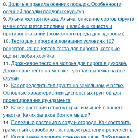
8.
Золотые правила осенних посадок. Особенности
осенней посадки плодовых культур
9.
Алыча желтая польза. Алыча: описание сортов фрукта
и чем отличается от сливы, целебных качеств и
противопоказаний (возможного вреда для здоровья)
10.
Тесто для пирогов в домашних условиях 107
рецептов. 20 рецептов теста для пирогов, которые
оценит любая хозяйка
11.
Дрожжевое тесто на молоке для пирога в духовке.
Дрожжевое тесто на молоке - уютная выпечка на все
случаи
12.
Как определить тип грунта на земельном участке.
Основные характеристики дисперсных грунтов для
проектирования фундамента
13.
Какие растения отпугнут крыс и мышей с вашего
участка. Каких запахов боятся мыши?
14.
Полезные растения в саду и огороде. Как составить
грамотный севооборот, используя растения-репелленты
15.
Какие цветы посадить осенью на даче. Добавление