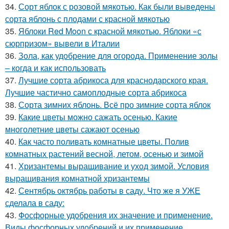
34.
Сорт яблок с розовой мякотью. Как были выведены
сорта яблонь с плодами с красной мякотью
35.
Яблоки Red Moon с красной мякотью. Яблоки «с
сюрпризом» вывели в Италии
36.
Зола, как удобрение для огорода. Применение золы
– когда и как использовать
37.
Лучшие сорта абрикоса для краснодарского края.
Лучшие частично самоплодные сорта абрикоса
38.
Сорта зимних яблонь. Всё про зимние сорта яблок
39.
Какие цветы можно сажать осенью. Какие
многолетние цветы сажают осенью
40.
Как часто поливать комнатные цветы. Полив
комнатных растений весной, летом, осенью и зимой
41.
Хризантемы выращивание и уход зимой. Условия
выращивания комнатной хризантемы
42.
Сентябрь октябрь работы в саду. Что же я УЖЕ
сделала в саду:
43.
Фосфорные удобрения их значение и применение.
Виды фосфорных удобрений и их применение