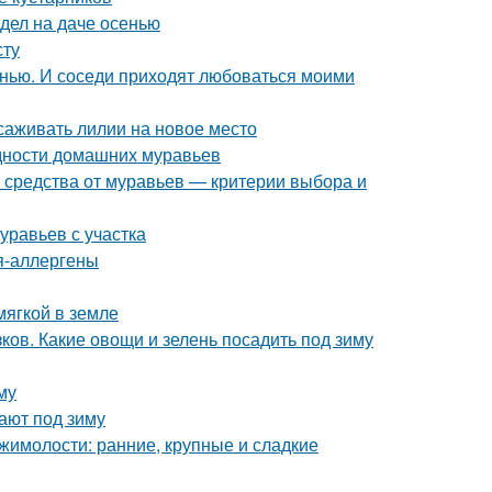
 дел на даче осенью
сту
енью. И соседи приходят любоваться моими
саживать лилии на новое место
идности домашних муравьев
 средства от муравьев — критерии выбора и
уравьев с участка
ия-аллергены
мягкой в земле
ков. Какие овощи и зелень посадить под зиму
му
ают под зиму
жимолости: ранние, крупные и сладкие