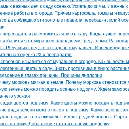
самых важных дел в саду осенью. Успеть до зимы. 7 важных
енние работы в огороде. Прячем картофель, томаты и капу
всегда соблюдаю эти золотые правила пересадки лилий ос
ми
к пересадить и размножить лилию в саду. Когда лучше пере
к избавиться от муравьев народными средствами. Разнов
П-15 лучших средств от садовых муравьев. Инсектицидные
ительная оценка 22-х препаратов
 способов избавиться от муравьев в огороде. Как вывести м
лергенные цветы в саду. Знать противника в лицо: растен
здвоение в глазах причины. Причины диплопии
чему морковь мягкая в земле. Почему морковь становится 
кую зелень можно посадить осенью под зиму. Ждём замороз
аннего урожая
садка цветов под зиму. Какие цветы можно посадить под зи
кие виды зелени можно посеять под зиму. Какую зелень саж
упноплодные сорта жимолости для средней полосы. Сорта 
исы на зиму. Добавление статьи в новую подборку