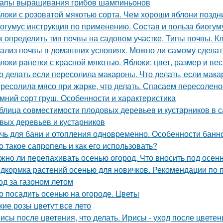
апы выращивания грибов шампиньонов
локи с розоватой мякотью сорта. Чем хороши яблони поздн
огумус инструкция по применению. Состав и польза биогум
к определить тип почвы на садовом участке. Типы почвы. 
ализ почвы в домашних условиях. Можно ли самому сделат
локи ранетки с красной мякотью. Яблоки: цвет, размер и вес
о делать если пересолила макароны. Что делать, если мак
ресолила мясо при жарке, что делать. Спасаем пересолен
мний сорт груш. Особенности и характеристика
блица совместимости плодовых деревьев и кустарников в 
вых деревьев и кустарников
чь для бани и отопления одновременно. Особенности банн
о такое сапропель и как его использовать?
жно ли перепахивать осенью огород. Что вносить под осен
дкормка растений осенью для новичков. Рекомендации по 
од за газоном летом
о посадить осенью на огороде. Цветы
кие розы цветут все лето
исы после цветения, что делать. Ирисы - уход после цветен