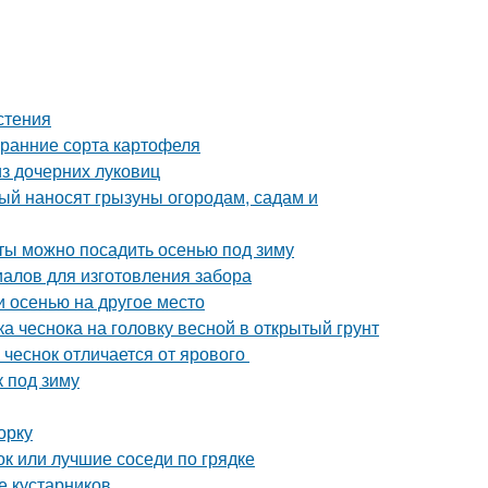
стения
 ранние сорта картофеля
з дочерних луковиц
рый наносят грызуны огородам, садам и
еты можно посадить осенью под зиму
иалов для изготовления забора
и осенью на другое место
ка чеснока на головку весной в открытый грунт
 чеснок отличается от ярового
к под зиму
орку
ок или лучшие соседи по грядке
е кустарников