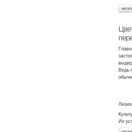
читат
Цве
пер
Главн
засто
выдер
Ведь 
обычн
Лизих
Культ
Их ус
читат