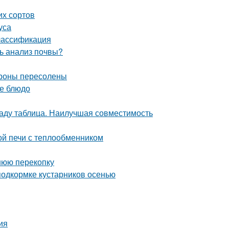
их сортов
уса
Классификация
ь анализ почвы?
ароны пересолены
ое блюдо
саду таблица. Наилучшая совместимость
ой печи с теплообменником
нюю перекопку
подкормке кустарников осенью
ия