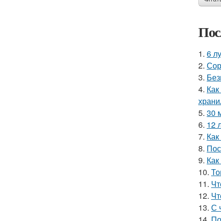
Пос
1.
6 л
2.
Сор
3.
Без
4.
Как
хран
5.
30 
6.
12 
7.
Как
8.
Пос
9.
Как
10.
То
11.
Чт
12.
Чт
13.
С 
14.
По