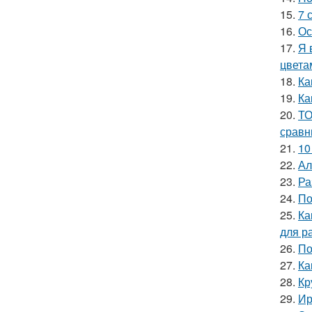
15.
7 
16.
Ос
17.
Я 
цвета
18.
Ка
19.
Ка
20.
ТО
сравн
21.
10
22.
Ал
23.
Ра
24.
По
25.
Ка
для р
26.
По
27.
Ка
28.
Кр
29.
Ир