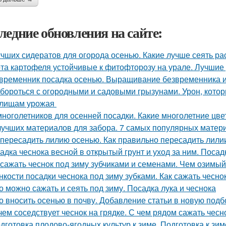
ледние обновления на сайте:
учших сидератов для огорода осенью. Какие лучше сеять ра
та картофеля устойчивые к фитофторозу на урале. Лучшие
временник посадка осенью. Выращивание безвременника и
 бороться с огородными и садовыми грызунами. Урон, кото
илищам урожая
многолетников для осенней посадки. Какие многолетние цв
лучших материалов для забора. 7 самых популярных матер
 пересадить лилию осенью. Как правильно пересадить лили
адка чеснока весной в открытый грунт и уход за ним. Посад
 сажать чеснок под зиму зубчиками и семенами. Чем озимый
нкости посадки чеснока под зиму зубками. Как сажать чесно
о можно сажать и сеять под зиму. Посадка лука и чеснока
о вносить осенью в почву. Добавление статьи в новую подб
чем соседствует чеснок на грядке. С чем рядом сажать чесн
дготовка плодово-ягодных культур к зиме. Подготовка к зим