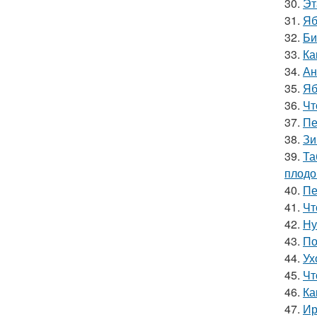
30.
Эт
31.
Яб
32.
Би
33.
Ка
34.
Ан
35.
Яб
36.
Чт
37.
Пе
38.
Зи
39.
Та
плодо
40.
Пе
41.
Чт
42.
Ну
43.
По
44.
Ух
45.
Чт
46.
Ка
47.
Ир