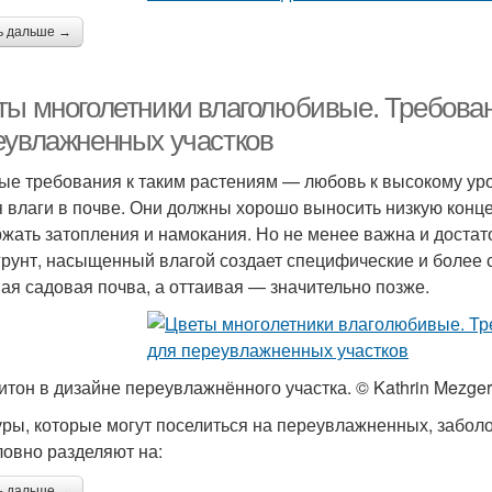
ь дальше →
ты многолетники влаголюбивые. Требован
еувлажненных участков
ые требования к таким растениям — любовь к высокому ур
я влаги в почве. Они должны хорошо выносить низкую конц
жать затопления и намокания. Но не менее важна и достато
грунт, насыщенный влагой создает специфические и более 
ая садовая почва, а оттаивая — значительно позже.
итон в дизайне переувлажнённого участка. © Kathrin Mezger
уры, которые могут поселиться на переувлажненных, забол
ловно разделяют на:
ь дальше →