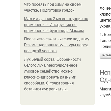
Что посеять под зиму на своем
Хочет
участке. Подготовка грядок
хлопо
Максим дачник 2 мл инструкция по
цвета
применению. Инструкция по
ухода
применению фунгицида Максим
1. Бе
После чего сажать чеснок под зиму.
Тепло
Рекомендованные культуры перед
Полив
посадкой чеснока
читат
Лук белый сорта. Особенности
белого лука Многочисленное
Неп
луковое семейство можно
классифицировать разными
Одн
способами. С точки зрения
Многи
ботаники лук репчатый
клумб