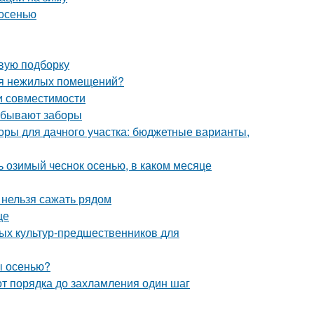
 осенью
овую подборку
ля нежилых помещений?
и совместимости
о бывают заборы
оры для дачного участка: бюджетные варианты,
ть озимый чеснок осенью, в каком месяце
и нельзя сажать рядом
це
ных культур-предшественников для
ы осенью?
от порядка до захламления один шаг