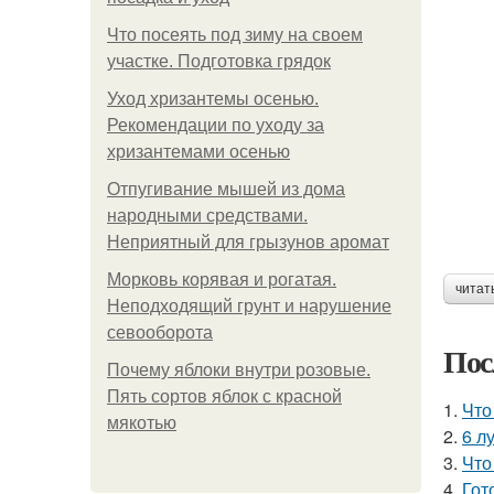
Что посеять под зиму на своем
участке. Подготовка грядок
Уход хризантемы осенью.
Рекомендации по уходу за
хризантемами осенью
Отпугивание мышей из дома
народными средствами.
Неприятный для грызунов аромат
Морковь корявая и рогатая.
читат
Неподходящий грунт и нарушение
севооборота
Пос
Почему яблоки внутри розовые.
Пять сортов яблок с красной
1.
Что
мякотью
2.
6 л
3.
Что
4.
Гот