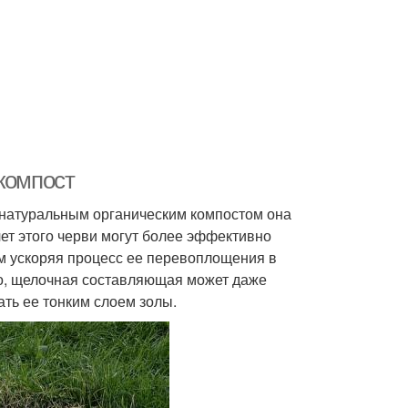
компост
с натуральным органическим компостом она
чет этого черви могут более эффективно
м ускоряя процесс ее перевоплощения в
о, щелочная составляющая может даже
ть ее тонким слоем золы.