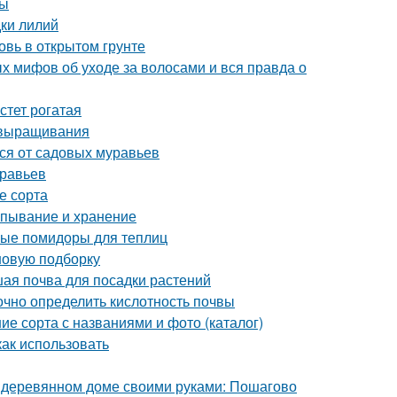
ты
дки лилий
овь в открытом грунте
х мифов об уходе за волосами и вся правда о
стет рогатая
 выращивания
ься от садовых муравьев
уравьев
е сорта
апывание и хранение
лые помидоры для теплиц
 новую подборку
чшая почва для посадки растений
точно определить кислотность почвы
ие сорта с названиями и фото (каталог)
как использовать
в деревянном доме своими руками: Пошагово