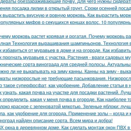
дераты обеззараживающие почву. Для чего нужны сидера
еняя посадка лилии в открытый грунт. Сроки осенней поса
к вырастить вкусную и ровную морковь. Как вырастить морк
популярных мифов о секущихся концах волос. 10 популярны
чему морковь растет корявая и рогатая. Почему морковь ра
лная Технология выращивания шампиньонов. Технология
к избавиться от муравьев в доме и на огороде. Как избавит
к прогнать муравьев с участка. Растения - враги садовых м
хнические сорта винограда для средней полосы. Актуальны
жно ли не выкапывать на зиму канны. Канны на зиму - вык
маты низкорослые не требующие пасынкования. Низкорос
о такое суперфосфат, как удобрение. Добавление статьи в
к узнать, какая почва на участке для посадки растений. Лу
к определить, какая у меня почва в огороде. Как наиболее 
локо красное с зеленоватой мякотью. Зеленые яблоки: лучш
ла, как удобрение для огорода. Применение золы – когда и 
ноград найден описание сорта. Всем мира и добра!
Х окна в деревянном доме. Как сделать монтаж окон ПВХ 