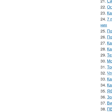
21.
Си
22.
Ос
23.
Ка
24.
7 
них
25.
По
26.
По
27.
Ка
28.
Ка
29.
Те
30.
Мо
31.
То
32.
Чт
33.
Ка
34.
Ка
35.
Яб
36.
Зо
37.
Ви
38.
ПВ