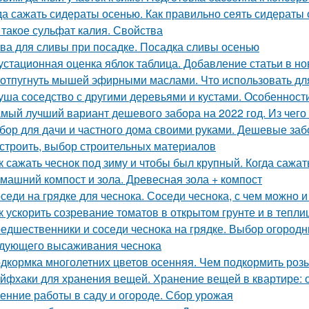
да сажать сидераты осенью. Как правильно сеять сидераты
 такое сульфат калия. Свойства
ва для сливы при посадке. Посадка сливы осенью
устационная оценка яблок таблица. Добавление статьи в н
 отпугнуть мышей эфирными маслами. Что использовать д
уша соседство с другими деревьями и кустами. Особенност
мый лучший вариант дешевого забора на 2022 год. Из чег
бор для дачи и частного дома своими руками. Дешевые заб
остроить, выбор строительных материалов
к сажать чеснок под зиму и чтобы был крупный. Когда сажа
машний компост и зола. Древесная зола + компост
седи на грядке для чеснока. Соседи чеснока, с чем можно 
к ускорить созревание томатов в открытом грунте и в тепли
едшественники и соседи чеснока на грядке. Выбор огород
дующего высаживания чеснока
дкормка многолетних цветов осенняя. Чем подкормить роз
йфхаки для хранения вещей. Хранение вещей в квартире: 
енние работы в саду и огороде. Сбор урожая