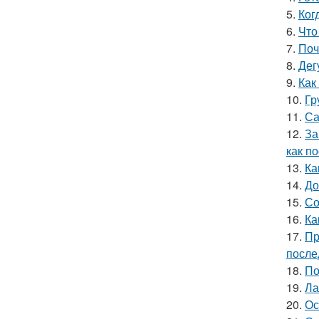
5.
Ког
6.
Что
7.
Поч
8.
Дег
9.
Как
10.
Гр
11.
Са
12.
За
как п
13.
Ка
14.
До
15.
Со
16.
Ка
17.
Пр
после
18.
По
19.
Ла
20.
Ос