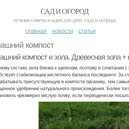
САД И ОГОРОД
лучшие советы и идеи для дачи, сада и огорода
главная
новости
статьи
ашний компост
ашний компост и зола. Древесная зола + 
оему составу зола близка к щелочам, поэтому в сочетании 
бствует стабилизации кислотного баланса последнего. За с
абатывать присутствующую в компосте органику, тем самы
ценное удобрение натурального происхождения. Более тог
ановить чрезмерно кислую почву, если периодически посыпа