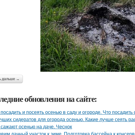
ь дальше →
ледние обновления на сайте:
 посадить и посеять осенью в саду и огороде. Что посадить
учших сидератов для огорода осенью. Какие лучше сеять ра
 сажают осенью на даче. Чеснок
овим дачный участок к зиме. Подготовка бассейна к консер