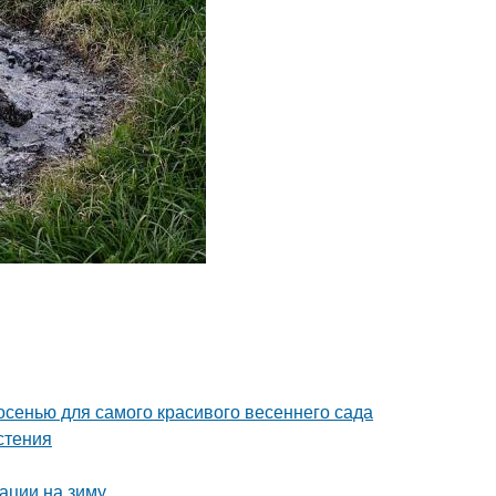
 осенью для самого красивого весеннего сада
стения
вации на зиму