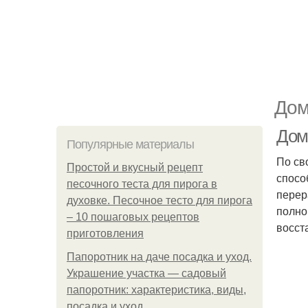
Дом
Дом
Популярные материалы
По св
Простой и вкусный рецепт
спосо
песочного теста для пирога в
перер
духовке. Песочное тесто для пирога
полно
– 10 пошаговых рецептов
восст
приготовления
Папоротник на даче посадка и уход.
Украшение участка — садовый
папоротник: характеристика, виды,
посадка и уход