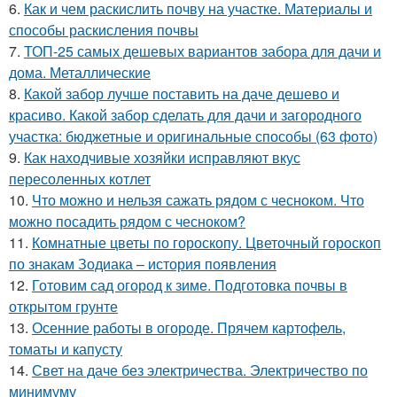
6.
Как и чем раскислить почву на участке. Материалы и
способы раскисления почвы
7.
ТОП-25 самых дешевых вариантов забора для дачи и
дома. Металлические
8.
Какой забор лучше поставить на даче дешево и
красиво. Какой забор сделать для дачи и загородного
участка: бюджетные и оригинальные способы (63 фото)
9.
Как находчивые хозяйки исправляют вкус
пересоленных котлет
10.
Что можно и нельзя сажать рядом с чесноком. Что
можно посадить рядом с чесноком?
11.
Комнатные цветы по гороскопу. Цветочный гороскоп
по знакам Зодиака – история появления
12.
Готовим сад огород к зиме. Подготовка почвы в
открытом грунте
13.
Осенние работы в огороде. Прячем картофель,
томаты и капусту
14.
Свет на даче без электричества. Электричество по
минимуму