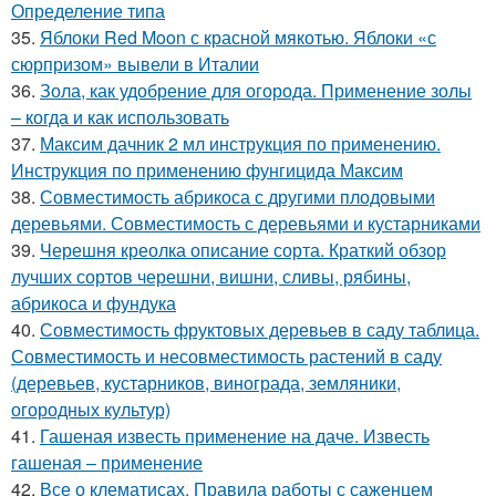
Определение типа
35.
Яблоки Red Moon с красной мякотью. Яблоки «с
сюрпризом» вывели в Италии
36.
Зола, как удобрение для огорода. Применение золы
– когда и как использовать
37.
Максим дачник 2 мл инструкция по применению.
Инструкция по применению фунгицида Максим
38.
Совместимость абрикоса с другими плодовыми
деревьями. Совместимость с деревьями и кустарниками
39.
Черешня креолка описание сорта. Краткий обзор
лучших сортов черешни, вишни, сливы, рябины,
абрикоса и фундука
40.
Совместимость фруктовых деревьев в саду таблица.
Совместимость и несовместимость растений в саду
(деревьев, кустарников, винограда, земляники,
огородных культур)
41.
Гашеная известь применение на даче. Известь
гашеная – применение
42.
Все о клематисах. Правила работы с саженцем