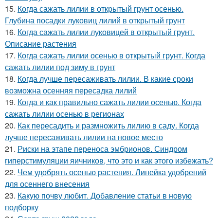
15.
Когда сажать лилии в открытый грунт осенью.
Глубина посадки луковиц лилий в открытый грунт
16.
Когда сажать лилии луковицей в открытый грунт.
Описание растения
17.
Когда сажать лилии осенью в открытый грунт. Когда
сажать лилии под зиму в грунт
18.
Когда лучше пересаживать лилии. В какие сроки
возможна осенняя пересадка лилий
19.
Когда и как правильно сажать лилии осенью. Когда
сажать лилии осенью в регионах
20.
Как пересадить и размножить лилию в саду. Когда
лучше пересаживать лилии на новое место
21.
Риски на этапе переноса эмбрионов. Синдром
гиперстимуляции яичников, что это и как этого избежать?
22.
Чем удобрять осенью растения. Линейка удобрений
для осеннего внесения
23.
Какую почву любит. Добавление статьи в новую
подборку