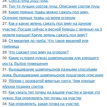
24.
Сорта груш 2022 года.
25.
Топ-10 лучших сортов груш. Описание сортов груш
26.
Какие пряные травы можно сажать под зиму.
Осенние пряные травы на моем огороде
27.
Как и какую зелень сажать под зиму на дачном
участке. Посади сейчас и весной будешь с зеленью на 3
недели раньше! Какую зелень сажать под зиму?
28.
От мицелия до гриба. Что такое мицелий или
грибница
29.
Что сажают под зиму на огороде?
30.
Какие условия нужны шампиньонам для хорошего
роста. Выбор помещения
31.
Выращивание шампиньонов разными способами
дома. Выращивание шампиньонов пошаговое описание
32.
Яблоки с розоватой мякотью сорта. Чем хороши
яблони поздних сортов
33.
Как узнать тип почвы на вашем участке и зачем это
нужно. Как определить тип почвы на участке
34.
Как определить, какая почва на участке.